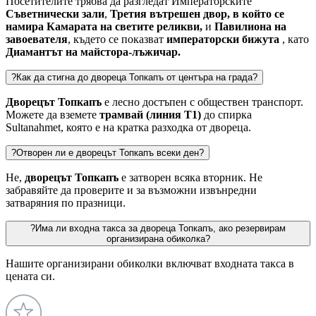
Посетителите трябва да разгледат Императорските
Съветнически зали
,
Третия вътрешен двор, в който се
намира
Камарата на светите реликви,
и
Павилиона на
завоевателя
, където се показват
императорски бижута
, като
Диамантът на майстора-лъжичар.
?
Как да стигна до двореца Топкапъ от центъра на града?
Дворецът Топкапъ
е лесно достъпен с обществен транспорт.
Можете да вземете
трамвай (линия T1)
до спирка
Sultanahmet, която е на кратка разходка от двореца.
?
Отворен ли е дворецът Топкапъ всеки ден?
Не,
дворецът Топкапъ
е затворен всяка вторник. Не
забравяйте да проверите и за възможни извънредни
затваряния по празници.
?
Има ли входна такса за двореца Топкапъ, ако резервирам
организирана обиколка?
Нашите организирани обиколки включват входната такса в
цената си.