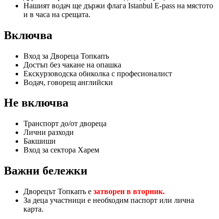
Нашият водач ще държи флага Istanbul E-pass на мястото
и в часа на срещата.
Включва
Вход за Двореца Топкапъ
Достъп без чакане на опашка
Екскурзоводска обиколка с професионалист
Водач, говорещ английски
Не включва
Транспорт до/от двореца
Лични разходи
Бакшиши
Вход за сектора Харем
Важни бележки
Дворецът Топкапъ е
затворен в
вторник.
За деца участници е необходим паспорт или лична
карта.