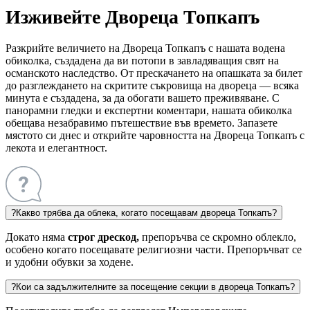
Изживейте Двореца Топкапъ
Разкрийте величието на Двореца Топкапъ с нашата водена
обиколка, създадена да ви потопи в завладяващия свят на
османското наследство. От прескачането на опашката за билет
до разглеждането на скритите съкровища на двореца — всяка
минута е създадена, за да обогати вашето преживяване. С
панорамни гледки и експертни коментари, нашата обиколка
обещава незабравимо пътешествие във времето. Запазете
мястото си днес и открийте чарoвността на Двореца Топкапъ с
лекота и елегантност.
?
Какво трябва да облека, когато посещавам двореца Топкапъ?
Докато няма
строг дрескод,
препоръчва се скромно облекло,
особено когато посещавате религиозни части. Препоръчват се
и удобни обувки за ходене.
?
Кои са задължителните за посещение секции в двореца Топкапъ?