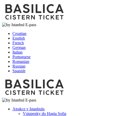
Croatian
English
French
German
Italian
Portuguese
Romanian
Russian
Spanish
Atrakce v Istanbulu
Vstupenky do Hagia Sofia