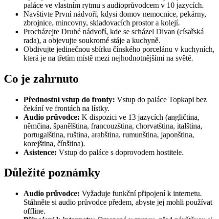
paláce ve vlastním rytmu s audioprůvodcem v 10 jazycích.
Navštivte První nádvoří, kdysi domov nemocnice, pekárny,
zbrojnice, mincovny, skladovacích prostor a kolejí.
Procházejte Druhé nádvoří, kde se scházel Divan (císařská
rada), a objevujte soukromé stáje a kuchyně.
Obdivujte jedinečnou sbírku čínského porcelánu v kuchyních,
která je na třetím místě mezi nejhodnotnějšími na světě.
Co je zahrnuto
Přednostní vstup do fronty:
Vstup do paláce Topkapi bez
čekání ve frontách na lístky.
Audio průvodce:
K dispozici ve 13 jazycích (angličtina,
němčina, španělština, francouzština, chorvatština, italština,
portugalština, ruština, arabština, rumunština, japonština,
korejština, čínština).
Asistence:
Vstup do paláce s doprovodem hostitele.
Důležité poznámky
Audio průvodce:
Vyžaduje funkční připojení k internetu.
Stáhněte si audio průvodce předem, abyste jej mohli používat
offline.