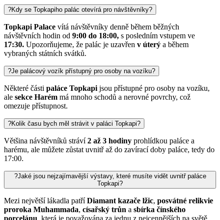
?
Kdy se Topkapiho palác otevírá pro návštěvníky?
Topkapi Palace
vítá návštěvníky denně během běžných
návštěvních hodin od
9:00 do 18:00,
s posledním vstupem ve
17:30.
Upozorňujeme, že palác je uzavřen
v úterý
a během
vybraných státních svátků.
?
Je palácový vozík přístupný pro osoby na vozíku?
Některé části
paláce Topkapi
jsou přístupné pro osoby na vozíku,
ale
sekce Harém
má mnoho schodů a nerovné povrchy, což
omezuje přístupnost.
?
Kolik času bych měl strávit v paláci Topkapi?
Většina návštěvníků stráví
2 až 3 hodiny
prohlídkou paláce a
harému, ale můžete zůstat uvnitř až do zavírací doby paláce, tedy do
17:00.
?
Jaké jsou nejzajímavější výstavy, které musíte vidět uvnitř paláce
Topkapi?
Mezi největší lákadla patří
Diamant kazače lžic
,
posvátné relikvie
proroka Muhammada
,
císařský trůn
a
sbírka čínského
porcelánu
, která je považována za jednu z nejcennějších na světě.