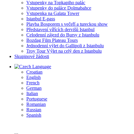
Vstupenky na Topkapiho palác
Vstupenky do paláce Dolmabahce
Vstupenka na Galata Tower
Istanbul E-pass
Plavba Bosporem s večeří a tureckou show
Představení vířících dervišů Istanbul
Celodenní zájezd do Bursy z Istanbulu
Bozdag Film Plateau Tours
Jednodenní výlet do Gallipoli z Istanbulu
Troy Tour Výlet na celý den z Istanbulu
Skupinové žádosti
Language
Croatian
English
French
German
Italian
Portuguese
Romanian
Russian
Spanish