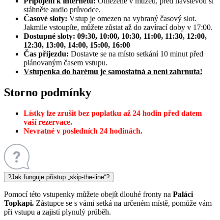
Připojení k internetu:
Omezené v muzeu, před návštěvou si
stáhněte audio průvodce.
Časové sloty:
Vstup je omezen na vybraný časový slot.
Jakmile vstoupíte, můžete zůstat až do zavírací doby v 17:00.
Dostupné sloty: 09:30, 10:00, 10:30, 11:00, 11:30, 12:00,
12:30, 13:00, 14:00, 15:00, 16:00
Čas příjezdu:
Dostavte se na místo setkání 10 minut před
plánovaným časem vstupu.
Vstupenka do harému je samostatná a není zahrnuta!
Storno podmínky
Lístky lze zrušit bez poplatku až 24 hodin před datem
vaší rezervace.
Nevratné v posledních 24 hodinách.
?
Jak funguje přístup „skip-the-line“?
Pomocí této vstupenky můžete obejít dlouhé fronty na
Paláci
Topkapi.
Zástupce se s vámi setká na určeném místě, pomůže vám
při vstupu a zajistí plynulý průběh.