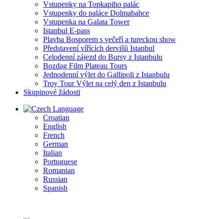
Vstupenky na Topkapiho palác
Vstupenky do paláce Dolmabahce
Vstupenka na Galata Tower
Istanbul E-pass
Plavba Bosporem s večeří a tureckou show
Představení vířících dervišů Istanbul
Celodenní zájezd do Bursy z Istanbulu
Bozdag Film Plateau Tours
Jednodenní výlet do Gallipoli z Istanbulu
Troy Tour Výlet na celý den z Istanbulu
Skupinové žádosti
Language
Croatian
English
French
German
Italian
Portuguese
Romanian
Russian
Spanish