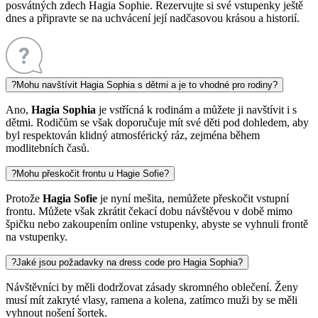
posvátných zdech Hagia Sophie. Rezervujte si své vstupenky ještě
dnes a připravte se na uchvácení její nadčasovou krásou a historií.
?
Mohu navštívit Hagia Sophia s dětmi a je to vhodné pro rodiny?
Ano,
Hagia Sophia
je vstřícná k rodinám a můžete ji navštívit i s
dětmi. Rodičům se však doporučuje mít své děti pod dohledem, aby
byl respektován klidný atmosférický ráz, zejména během
modlitebních časů.
?
Mohu přeskočit frontu u Hagie Sofie?
Protože
Hagia Sofie
je nyní mešita, nemůžete přeskočit vstupní
frontu. Můžete však zkrátit čekací dobu návštěvou v době mimo
špičku nebo zakoupením online vstupenky, abyste se vyhnuli frontě
na vstupenky.
?
Jaké jsou požadavky na dress code pro Hagia Sophia?
Návštěvníci by měli dodržovat zásady skromného oblečení. Ženy
musí mít zakryté vlasy, ramena a kolena, zatímco muži by se měli
vyhnout nošení šortek.