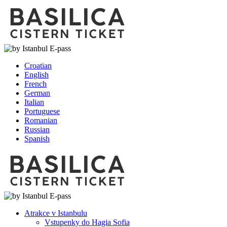
Croatian
English
French
German
Italian
Portuguese
Romanian
Russian
Spanish
Atrakce v Istanbulu
Vstupenky do Hagia Sofia