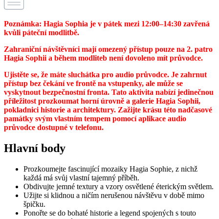
Poznámka: Hagia Sophia je v pátek mezi 12:00–14:30 zavřená
kvůli páteční modlitbě.
Zahraniční návštěvníci mají omezený přístup pouze na 2. patro
Hagia Sophii a během modliteb není dovoleno mít průvodce.
Ujistěte se, že máte sluchátka pro audio průvodce. Je zahrnut
přístup bez čekání ve frontě na vstupenky, ale může se
vyskytnout bezpečnostní fronta. Tato aktivita nabízí jedinečnou
příležitost prozkoumat horní úrovně a galerie Hagia Sophii,
pokladnici historie a architektury. Zažijte krásu této nadčasové
památky svým vlastním tempem pomocí aplikace audio
průvodce dostupné v telefonu.
Hlavní body
Prozkoumejte fascinující mozaiky Hagia Sophie, z nichž
každá má svůj vlastní tajemný příběh.
Obdivujte jemné textury a vzory osvětlené éterickým světlem.
Užijte si klidnou a ničím nerušenou návštěvu v době mimo
špičku.
Ponořte se do bohaté historie a legend spojených s touto