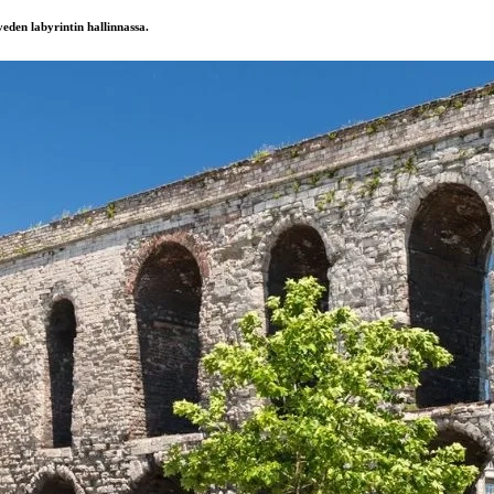
eden labyrintin hallinnassa.