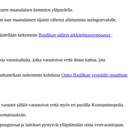
 suuren maanalaisen kammion yläpuolella.
kun taas maanalainen sijainti vähensi altistumista auringonvalolle,
käsitellään tarkemmin
Basilikan säiliön arkkitehtuurioppaassa
.
a varastoaltaita, jotka varastoivat vettä ilman kattoa, jota
oa tarkastellaan tarkemmin kohdassa
Onko Basílikan vesisäiliö maailman
arastot säiliöt varastoivat vettä myös eri puolilla Konstantinopolia.
yisomaisuuksiin.
upunginosat ja laitokset pystyivät ylläpitämään omia vesivarantojaan.