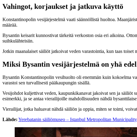
Vahingot, korjaukset ja jatkuva käyttö
Konstantinopolin vesijärjestelmä vaati säännöllistä huoltoa. Maanjäris
määrää.
Bysantin keisarit kunnostivat tärkeitä verkoston osia eri aikoina. Ottoma
suihkulähteisiin.
Jotkin maanalaiset säiliöt jatkoivat veden varastointia, kun taas toise
Miksi Bysantin vesijärjestelmä on yhä edel
Bysantin Konstantinopolin vesihuolto oli enemmän kuin kokoelma vaikutt
varastoi sen turvallisesti pääkaupungin sisällä.
Vesijohdot kuljettivat veden, kaupunkikanavat jakoivat sen ja säiliöt s
esimerkki, ja se antaa vierailijoille mahdollisuuden nähdä bysanttilais
Vierailijat, jotka haluavat nähdä säiliön ja oppia, miten se toimi, voiva
Lähde:
Yerebatanin säiliömuseo – Istanbul Metropolitan Municipality