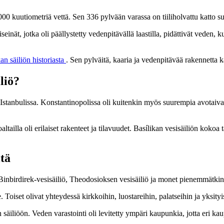
 000 kuutiometriä vettä. Sen 336 pylvään varassa on tiiliholvattu katto
einät, jotka oli päällystetty vedenpitävällä laastilla, pidättivät veden, 
kan säiliön historiasta
. Sen pylväitä, kaaria ja vedenpitävää rakennetta 
liö?
ö Istanbulissa. Konstantinopolissa oli kuitenkin myös suurempia avotaivasi
toaltailla oli erilaiset rakenteet ja tilavuudet. Basílikan vesisäiliön kok
itä
Binbirdirek-vesisäiliö, Theodosioksen vesisäiliö ja monet pienemmätkin v
e. Toiset olivat yhteydessä kirkkoihin, luostareihin, palatseihin ja yksit
 säiliöön. Veden varastointi oli levitetty ympäri kaupunkia, jotta eri ka