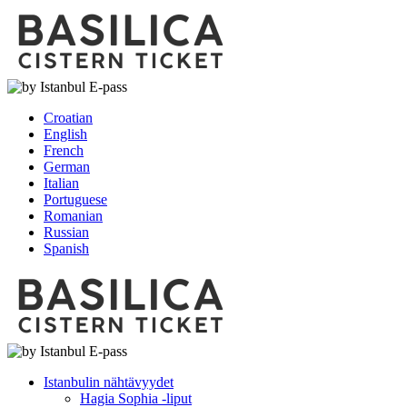
Croatian
English
French
German
Italian
Portuguese
Romanian
Russian
Spanish
Istanbulin nähtävyydet
Hagia Sophia -liput