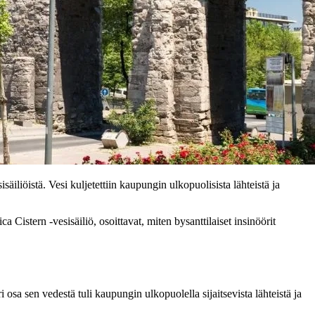
säiliöistä. Vesi kuljetettiin kaupungin ulkopuolisista lähteistä ja
 Cistern -vesisäiliö, osoittavat, miten bysanttilaiset insinöörit
osa sen vedestä tuli kaupungin ulkopuolella sijaitsevista lähteistä ja