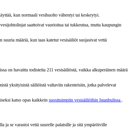
käyttää, kun normaali vesihuolto vähentyi tai keskeytyi.
vesijohtolinjat saattoivat vaurioitua tai tukkeutua, mutta kaupungin
 suuria määriä, kun taas katetut vesisäiliöt suojasivat vettä
sissa on havaittu todisteita 211 vesisäiliöstä, vaikka alkuperäinen määrä
tä yksityisistä säiliöistä valtaviin rakenteisiin, jotka palvelevat
miseksi katso opas kaikkein
suosituimpiin vesisäiliöihin Istanbulissa
.
a ja se varastoi vettä suurelle palatsille ja sitä ympäröiville