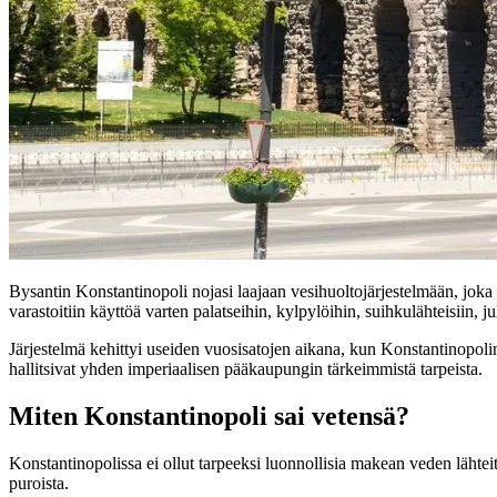
Bysantin Konstantinopoli nojasi laajaan vesihuoltojärjestelmään, joka koo
varastoitiin käyttöä varten palatseihin, kylpylöihin, suihkulähteisiin, ju
Järjestelmä kehittyi useiden vuosisatojen aikana, kun Konstantinopolin v
hallitsivat yhden imperiaalisen pääkaupungin tärkeimmistä tarpeista.
Miten Konstantinopoli sai vetensä?
Konstantinopolissa ei ollut tarpeeksi luonnollisia makean veden lähtei
puroista.