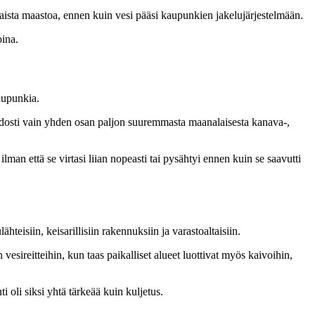
saista maastoa, ennen kuin vesi pääsi kaupunkien jakelujärjestelmään.
oina.
aupunkia.
dosti vain yhden osan paljon suuremmasta maanalaisesta kanava-,
lman että se virtasi liian nopeasti tai pysähtyi ennen kuin se saavutti
hteisiin, keisarillisiin rakennuksiin ja varastoaltaisiin.
 vesireitteihin, kun taas paikalliset alueet luottivat myös kaivoihin,
i oli siksi yhtä tärkeää kuin kuljetus.