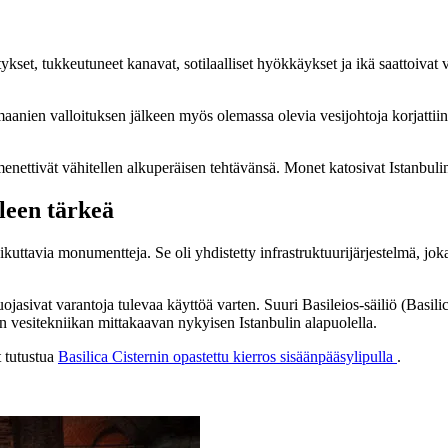
tykset, tukkeutuneet kanavat, sotilaalliset hyökkäykset ja ikä saattoivat
anien valloituksen jälkeen myös olemassa olevia vesijohtoja korjattiin ja 
t menettivät vähitellen alkuperäisen tehtävänsä. Monet katosivat Istanbul
leen tärkeä
avia monumentteja. Se oli yhdistetty infrastruktuurijärjestelmä, joka to
uojasivat varantoja tulevaa käyttöä varten. Suuri Basileios-säiliö (Basil
en vesitekniikan mittakaavan nykyisen Istanbulin alapuolella.
t tutustua
Basilica Cisternin opastettu kierros sisäänpääsylipulla
.