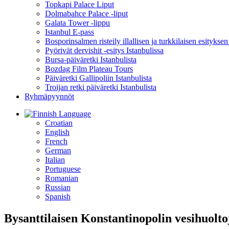
Topkapi Palace Liput
Dolmabahce Palace -liput
Galata Tower -lippu
Istanbul E-pass
Bosporinsalmen risteily illallisen ja turkkilaisen esityksen
Pyörivät dervishit -esitys Istanbulissa
Bursa-päiväretki Istanbulista
Bozdag Film Plateau Tours
Päiväretki Gallipoliin Istanbulista
Troijan retki päiväretki Istanbulista
Ryhmäpyynnöt
Language
Croatian
English
French
German
Italian
Portuguese
Romanian
Russian
Spanish
Bysanttilaisen Konstantinopolin vesihuolto