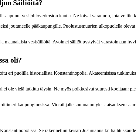
jon Säiliöitä?
li saapunut vesijohtoverkoston kautta. Ne loivat varannon, jota voitiin 
teeksi joutuneelle pääkaupungille. Puolustusmuurien ulkopuolella olevat 
uja maanalaisia vesisäiliöitä. Avoimet säiliöt pystyivät varastoimaan hyvin
sa oli?
oitu eri puolilla historiallista Konstantinopolia. Akateemisissa tutkimuk
i ole vielä tutkittu täysin. Ne myös poikkesivat suuresti kooltaan: pienis
toitiin eri kaupunginosissa. Vierailijalle suunnatun yleiskatsauksen saa
Konstantinopolissa. Se rakennettiin keisari Justinianus I:n hallituskaudell