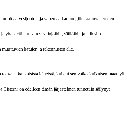
 vaurioittaa vesijohtoja ja vähentää kaupungille saapuvan veden
yhdistettiin uusiin vesilinjoihin, säiliöihin ja julkisiin
in muuttuvien katujen ja rakennusten alle.
i vettä kaukaisista lähteistä, kuljetti sen vaikeakulkuisen maan yli ja
ica Cistern) on edelleen tämän järjestelmän tunnetuin säilynyt