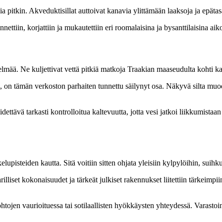
a pitkin. Akveduktisillat auttoivat kanavia ylittämään laaksoja ja epäta
nettiin, korjattiin ja mukautettiin eri roomalaisina ja bysanttilaisina aik
elmää. Ne kuljettivat vettä pitkiä matkoja Traakian maaseudulta kohti k
on tämän verkoston parhaiten tunnettu säilynyt osa. Näkyvä silta muo
ttävä tarkasti kontrolloitua kaltevuutta, jotta vesi jatkoi liikkumistaan i
pisteiden kautta. Sitä voitiin sitten ohjata yleisiin kylpylöihin, suihkulä
lliset kokonaisuudet ja tärkeät julkiset rakennukset liitettiin tärkeimpiin
tojen vaurioituessa tai sotilaallisten hyökkäysten yhteydessä. Varastoint