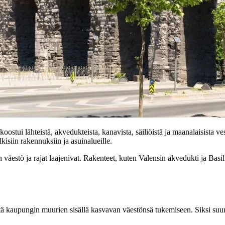
stui lähteistä, akvedukteista, kanavista, säiliöistä ja maanalaisista vesi
lkisiin rakennuksiin ja asuinalueille.
äestö ja rajat laajenivat. Rakenteet, kuten Valensin akvedukti ja Basilica
tä kaupungin muurien sisällä kasvavan väestönsä tukemiseen. Siksi suuri 