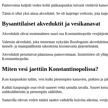
Painovoima kuljetti veden kohti pääkaupunkia loivasti viettäviä kanavi
Tämä ei ollut yksi ainoa akvedukti. Se oli laajempi verkosto, jota laajen
Bysanttilaiset akveduktit ja vesikanavat
Akveduktit olivat ensimmäinen suuri osa Konstantinopolin vesijärjest
Valensin akvedukti, joka tunnetaan nykyään Bozdoganin akveduktina, 
tunneli- ja maanpäällisistä rakenteista koostuvasta järjestelmästä.
Akveduktit perustuivat pääasiassa painovoimaan. Insinöörien oli ylläpide
Konstantinopolin.
Miten vesi jaettiin Konstantinopolissa?
Kun kaupunkiin tultiin, vesi kulki pienempien kanavien, putkien ja jakelu
Kaikki kaupungin osat eivät saaneet vettä samalla tavalla. Suuret keisari
suihkulähteisiin ja pienempiin säiliöihin.
Saatavilla olevan veden määrä saattoi vaihdella kuivina aikoina, vesijoh