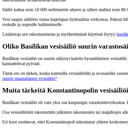
Säiliö kattaa noin 10 000 neliömetrin alueen ja siihen mahtui noin 80
Vesi saapui säiliöön osana laajempaa hydraulista verkostoa. Paksut tiilis
roskalle ja nopealle haihtumiselle.
Lisätietoja sen rakentamisesta ja myöhemmästä käytöstä löytyy
basili
Oliko Basílikan vesisäiliö suurin varastosäi
Basílikan vesisäiliö on suurin säilynyt katettu bysanttilainen vesisäili
kannattelivat pylväät.
Tämä ero on tärkeä, koska katetuilla vesisäiliöillä ja avonaisilla varas
suurin maanalainen vesisäiliö?
Muita tärkeitä Konstantinopolin vesisäiliö
Basílikan vesisäiliö oli vain yksi osa kaupungin varastointiverkostoa. 
Osa vesisäiliöistä rakennettiin julkisten rakennusten tai sisäpihojen all
Eri koot osoittavat, ettei Konstantinopoli tukeutunut yhteen keskeiseen