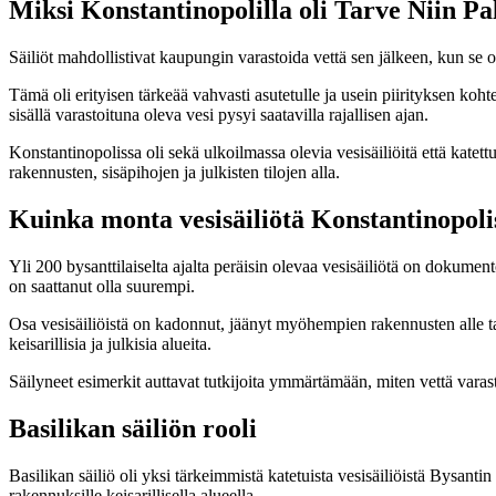
Miksi Konstantinopolilla oli Tarve Niin Pal
Säiliöt mahdollistivat kaupungin varastoida vettä sen jälkeen, kun se o
Tämä oli erityisen tärkeää vahvasti asutetulle ja usein piirityksen koh
sisällä varastoituna oleva vesi pysyi saatavilla rajallisen ajan.
Konstantinopolissa oli sekä ulkoilmassa olevia vesisäiliöitä että katett
rakennusten, sisäpihojen ja julkisten tilojen alla.
Kuinka monta vesisäiliötä Konstantinopolis
Yli 200 bysanttilaiselta ajalta peräisin olevaa vesisäiliötä on dokument
on saattanut olla suurempi.
Osa vesisäiliöistä on kadonnut, jäänyt myöhempien rakennusten alle tai e
keisarillisia ja julkisia alueita.
Säilyneet esimerkit auttavat tutkijoita ymmärtämään, miten vettä varas
Basilikan säiliön rooli
Basilikan säiliö oli yksi tärkeimmistä katetuista vesisäiliöistä Bysantin 
rakennuksille keisarillisella alueella.