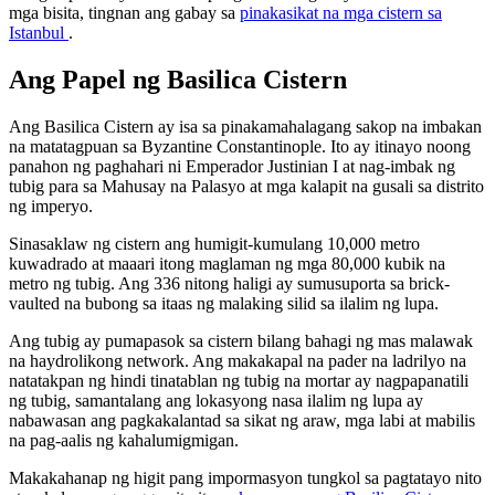
mga bisita, tingnan ang gabay sa
pinakasikat na mga cistern sa
Istanbul
.
Ang Papel ng Basilica Cistern
Ang Basilica Cistern ay isa sa pinakamahalagang sakop na imbakan
na matatagpuan sa Byzantine Constantinople. Ito ay itinayo noong
panahon ng paghahari ni Emperador Justinian I at nag-imbak ng
tubig para sa Mahusay na Palasyo at mga kalapit na gusali sa distrito
ng imperyo.
Sinasaklaw ng cistern ang humigit-kumulang 10,000 metro
kuwadrado at maaari itong maglaman ng mga 80,000 kubik na
metro ng tubig. Ang 336 nitong haligi ay sumusuporta sa brick-
vaulted na bubong sa itaas ng malaking silid sa ilalim ng lupa.
Ang tubig ay pumapasok sa cistern bilang bahagi ng mas malawak
na haydrolikong network. Ang makakapal na pader na ladrilyo na
natatakpan ng hindi tinatablan ng tubig na mortar ay nagpapanatili
ng tubig, samantalang ang lokasyong nasa ilalim ng lupa ay
nabawasan ang pagkakalantad sa sikat ng araw, mga labi at mabilis
na pag-aalis ng kahalumigmigan.
Makakahanap ng higit pang impormasyon tungkol sa pagtatayo nito