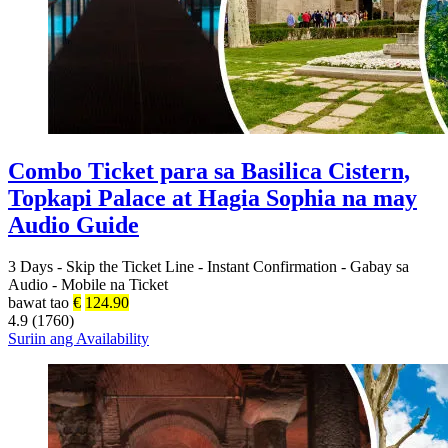
Combo Ticket para sa Basilica Cistern,
Topkapi Palace at Hagia Sophia na may
Audio Guide
3 Days
-
Skip the Ticket Line
-
Instant Confirmation
-
Gabay sa
Audio
-
Mobile na Ticket
bawat tao
€
124.90
4.9 (1760)
Suriin ang Availability