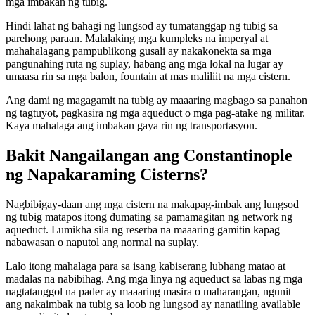
mga imbakan ng tubig.
Hindi lahat ng bahagi ng lungsod ay tumatanggap ng tubig sa
parehong paraan. Malalaking mga kumpleks na imperyal at
mahahalagang pampublikong gusali ay nakakonekta sa mga
pangunahing ruta ng suplay, habang ang mga lokal na lugar ay
umaasa rin sa mga balon, fountain at mas maliliit na mga cistern.
Ang dami ng magagamit na tubig ay maaaring magbago sa panahon
ng tagtuyot, pagkasira ng mga aqueduct o mga pag-atake ng militar.
Kaya mahalaga ang imbakan gaya rin ng transportasyon.
Bakit Nangailangan ang Constantinople
ng Napakaraming Cisterns?
Nagbibigay-daan ang mga cistern na makapag-imbak ang lungsod
ng tubig matapos itong dumating sa pamamagitan ng network ng
aqueduct. Lumikha sila ng reserba na maaaring gamitin kapag
nabawasan o naputol ang normal na suplay.
Lalo itong mahalaga para sa isang kabiserang lubhang matao at
madalas na nabibihag. Ang mga linya ng aqueduct sa labas ng mga
nagtatanggol na pader ay maaaring masira o maharangan, ngunit
ang nakaimbak na tubig sa loob ng lungsod ay nanatiling available