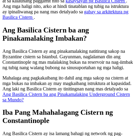
at sa kalaunang paggamit nito sa
kasaysayan ng Basilica Cistern
.
Ang mga haligi nito, arko at hindi tinatablan ng tubig na istruktura
ay ipinaliwanag pa nang mas detalyado sa
gabay sa arkitektura ng
Basilica Cistern
.
Ang Basilica Cistern ba ang
Pinakamalaking Imbakan?
Ang Basilica Cistern ay ang pinakamalaking natitirang sakop na
Byzantine cistern sa Istanbul. Gayunman, naglalaman din ang
Constantinople ng mas malalaking bukas na reservoir na nag-iimbak
ng tubig nang walang bubong na sinusuportahan ng mga haligi.
Mahalaga ang pagkakaibang ito dahil ang mga sakop na cistern at
mga bukas na imbakan ay may magkaibang istruktura at kapasidad.
Ang laki ng Basilica Cistern ay tinitingnan nang mas detalyado sa
Ang Basilica Cistern ba ang Pinakamalaking Underground Cistern
sa Mundo?
Iba Pang Mahahalagang Cistern ng
Constantinople
Ang Basilica Cistern ay isa lamang bahagi ng network ng pag-