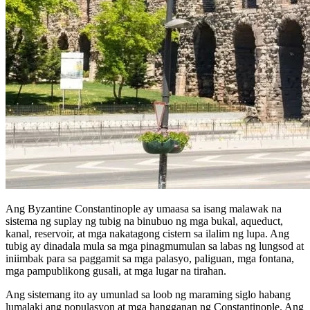
Ang Byzantine Constantinople ay umaasa sa isang malawak na
sistema ng suplay ng tubig na binubuo ng mga bukal, aqueduct,
kanal, reservoir, at mga nakatagong cistern sa ilalim ng lupa. Ang
tubig ay dinadala mula sa mga pinagmumulan sa labas ng lungsod at
iniimbak para sa paggamit sa mga palasyo, paliguan, mga fontana,
mga pampublikong gusali, at mga lugar na tirahan.
Ang sistemang ito ay umunlad sa loob ng maraming siglo habang
lumalaki ang populasyon at mga hangganan ng Constantinople. Ang