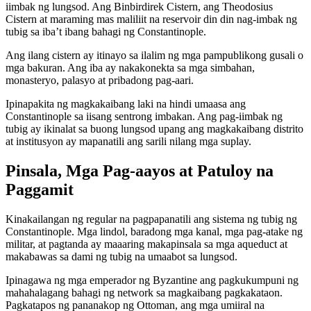
iimbak ng lungsod. Ang Binbirdirek Cistern, ang Theodosius
Cistern at maraming mas maliliit na reservoir din din nag-imbak ng
tubig sa iba’t ibang bahagi ng Constantinople.
Ang ilang cistern ay itinayo sa ilalim ng mga pampublikong gusali o
mga bakuran. Ang iba ay nakakonekta sa mga simbahan,
monasteryo, palasyo at pribadong pag-aari.
Ipinapakita ng magkakaibang laki na hindi umaasa ang
Constantinople sa iisang sentrong imbakan. Ang pag-iimbak ng
tubig ay ikinalat sa buong lungsod upang ang magkakaibang distrito
at institusyon ay mapanatili ang sarili nilang mga suplay.
Pinsala, Mga Pag-aayos at Patuloy na
Paggamit
Kinakailangan ng regular na pagpapanatili ang sistema ng tubig ng
Constantinople. Mga lindol, baradong mga kanal, mga pag-atake ng
militar, at pagtanda ay maaaring makapinsala sa mga aqueduct at
makabawas sa dami ng tubig na umaabot sa lungsod.
Ipinagawa ng mga emperador ng Byzantine ang pagkukumpuni ng
mahahalagang bahagi ng network sa magkaibang pagkakataon.
Pagkatapos ng pananakop ng Ottoman, ang mga umiiral na