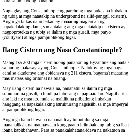
para sa limitadong panahon.
Nagtaglay ang Constantinople ng parehong mga bukas na imbakan
ng tubig at mga natatakip na underground na silid-panggil (cistern).
Ang mga bukas na imbakan ay maaaring maglaman ng
napakalalaking dami, samantalang ang mga natatakip na cistern ay
nagpoprotekta ng tubig sa ilalim ng mga gusali, mga patyo
(courtyard) at mga pampublikong lugar.
Ilang Cistern ang Nasa Constantinople?
Mahigit sa 200 mga cistern noong panahon ng Byzantine ang naitala
sa buong makasaysayang Constantinople. Natukoy ng mga pag-
aaral sa akademya ang ebidensya ng 211 cistern, bagama't maaaring
mas mataas ang orihinal na bilang.
May ilang cistern na nawala na, nananatili sa ilalim ng mga
sumunod na gusali, o hindi pa lubusang napag-aaralan. Nag-iba rin
ang laki ng mga ito, mula sa maliliit na pribadong imbakan
hanggang sa napakalalaking istrukturang nagsisilbi sa mga imperyal
at pampublikong lugar.
Ang mga halimbawa na nananatili ay tumutulong sa mga
mananaliksik na maunawaan kung paano iniimbak ang tubig sa iba't
ibang kapitbahayan. Para sa pangkalahatang-ideya na nakatuon sa