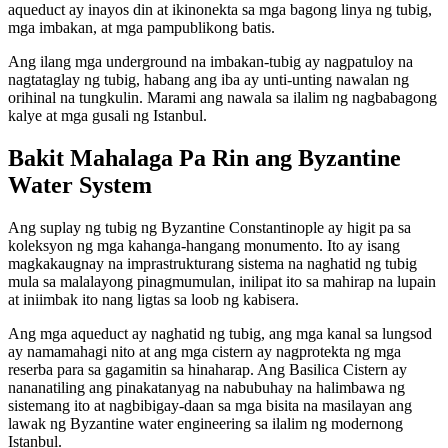
aqueduct ay inayos din at ikinonekta sa mga bagong linya ng tubig,
mga imbakan, at mga pampublikong batis.
Ang ilang mga underground na imbakan-tubig ay nagpatuloy na
nagtataglay ng tubig, habang ang iba ay unti-unting nawalan ng
orihinal na tungkulin. Marami ang nawala sa ilalim ng nagbabagong
kalye at mga gusali ng Istanbul.
Bakit Mahalaga Pa Rin ang Byzantine
Water System
Ang suplay ng tubig ng Byzantine Constantinople ay higit pa sa
koleksyon ng mga kahanga-hangang monumento. Ito ay isang
magkakaugnay na imprastrukturang sistema na naghatid ng tubig
mula sa malalayong pinagmumulan, inilipat ito sa mahirap na lupain
at iniimbak ito nang ligtas sa loob ng kabisera.
Ang mga aqueduct ay naghatid ng tubig, ang mga kanal sa lungsod
ay namamahagi nito at ang mga cistern ay nagprotekta ng mga
reserba para sa gagamitin sa hinaharap. Ang Basilica Cistern ay
nananatiling ang pinakatanyag na nabubuhay na halimbawa ng
sistemang ito at nagbibigay-daan sa mga bisita na masilayan ang
lawak ng Byzantine water engineering sa ilalim ng modernong
Istanbul.