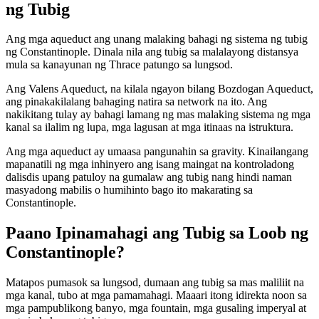
ng Tubig
Ang mga aqueduct ang unang malaking bahagi ng sistema ng tubig
ng Constantinople. Dinala nila ang tubig sa malalayong distansya
mula sa kanayunan ng Thrace patungo sa lungsod.
Ang Valens Aqueduct, na kilala ngayon bilang Bozdogan Aqueduct,
ang pinakakilalang bahaging natira sa network na ito. Ang
nakikitang tulay ay bahagi lamang ng mas malaking sistema ng mga
kanal sa ilalim ng lupa, mga lagusan at mga itinaas na istruktura.
Ang mga aqueduct ay umaasa pangunahin sa gravity. Kinailangang
mapanatili ng mga inhinyero ang isang maingat na kontroladong
dalisdis upang patuloy na gumalaw ang tubig nang hindi naman
masyadong mabilis o humihinto bago ito makarating sa
Constantinople.
Paano Ipinamahagi ang Tubig sa Loob ng
Constantinople?
Matapos pumasok sa lungsod, dumaan ang tubig sa mas maliliit na
mga kanal, tubo at mga pamamahagi. Maaari itong idirekta noon sa
mga pampublikong banyo, mga fountain, mga gusaling imperyal at