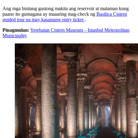
Ang mga bisitang gustong makita ang reservoir at malaman kung
paano ito gumagana ay maaaring mag-check ng
Basilica Cistern
guided tour na may kasamang entry ticket
.
Pinagmulan:
Yerebatan Cistern Museum – Istanbul Metropolitan
Municipality