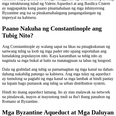
mga istrukturang tulad ng Valens Aqueduct at ang Basilica Cistern
ay nagpapakita kung paano pinamahalaan ng mga inhinyerong
Byzantine ang isa sa pinakamahalagang pangangailangan ng
imperyal na kabisera.
Paano Nakuha ng Constantinople ang
Tubig Nito?
Ang Constantinople ay walang sapat na likas na pinagkukunan ng
sariwang tubig sa loob ng mga pader nito upang suportahan ang
lumalaking populasyon nito. Kaya karamihan sa tubig nito ay
nagmula sa mga bukal at batis na matatagpuan sa labas ng lungsod.
Dala ng grabidad ang tubig sa pamamagitan ng mga kanal na dahan-
dahang nakahilig patungo sa kabisera. Ang mga tulay ng aqueduct
ay tumulong sa pagtabi ng mga kanal sa mga lambak at hindi pantay
na lupain bago pumasok ang tubig sa urban distribution system.
Hindi ito iisang aqueduct lamang. Ito ay mas malawak na network
na pinalawak, inayos at inayustong muli sa iba't ibang panahon ng
Romano at Byzantine.
Mga Byzantine Aqueduct at Mga Daluyan