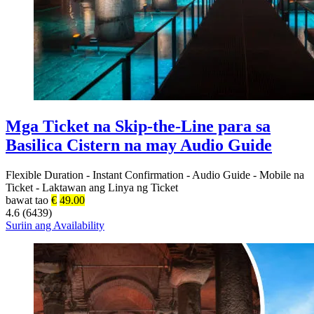
Mga Ticket na Skip-the-Line para sa
Basilica Cistern na may Audio Guide
Flexible Duration
-
Instant Confirmation
-
Audio Guide
-
Mobile na
Ticket
-
Laktawan ang Linya ng Ticket
bawat tao
€
49.00
4.6 (6439)
Suriin ang Availability