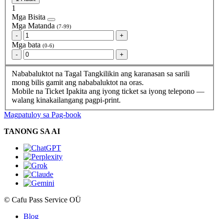
1
Mga Bisita
Mga Matanda
(7-99)
-
+
Mga bata
(0-6)
-
+
Nababaluktot na Tagal
Tangkilikin ang karanasan sa sarili
mong bilis gamit ang nababaluktot na oras.
Mobile na Ticket
Ipakita ang iyong ticket sa iyong telepono —
walang kinakailangang pagpi-print.
Magpatuloy sa Pag-book
TANONG SA AI
© Cafu Pass Service OÜ
Blog