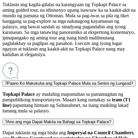
Tuklasin ang kagila-gilalas na karangyaan ng Topkapi Palace sa
aming guided tour, na idinisenyo upang isawsaw ka sa kaakit-akit na
mundo ng pamana ng Ottoman. Mula sa pag-iwas sa pila ng tiket
hanggang sa pag-explore sa mga nakatagong kayamanan ng
palasyo, ang bawat sandali ay sinadyang pagandahin ang iyong
karanasan. Sa mga tanawing panoramiko at ekspertong komentaryo,
ipinapangako ng aming tour ang isang hindi malilimutang
paglalakbay sa paglipas ng panahon. I-secure ang iyong lugar
ngayon at tuklasin ang kaakit-akit na Topkapi Palace nang may
kadalian at elegansiya.
?
Paano Ko Makukuha ang Topkapi Palace Mula sa Sentro ng Lungsod?
Topkapi Palace
ay madaling mapuntahan sa pamamagitan ng
pampublikong transportasyon. Maaari kang sumakay sa
tram (T1
line)
papuntang hintuan ng Sultanahmet, na isang maikling lakad
lamang mula sa palasyo.
?
Ano ang mga Dapat Makita na Bahagi sa Topkapi Palace?
Dapat tuklasin ng mga bisita ang
Imperyal na Council Chambers
,