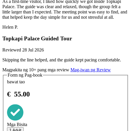
As a first-time visitor, I liked how quickly we got inside Topkapi
Palace. The guide was clear and relaxed, though the group felt a
little larger than I expected. The meeting point was easy to find, and
that helped keep the day simple for us and not stressful at all.
Helen P.
Topkapi Palace Guided Tour
Reviewed 28 Jul 2026
Skipping the line helped, and the guide kept pacing comfortable.
Magpakita ng 10+ pang mga review
Mag-iwan ng Review
Form ng Pag-book
bawat tao
€
55.00
Mga Bisita