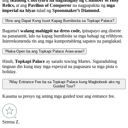
ang
Ikatlong Courtyard na nagtataglay
ng Chamber of Holy
Relics,
at ang
Pavilion of Conqueror
na nagpapakita ng
mga
imperial na hiyas
tulad ng
Spoonmaker’s Diamond.
?
Ano ang Dapat Kong Isuot Kapag Bumibisita sa Topkapi Palace?
Bagama't
walang mahigpit na dress code,
ipinapayo ang disente
na pananamit, lalo na kapag bumibisita sa mga bahagi ng relihiyon.
Inirerekomenda rin ang mga kumportableng sapatos na panglakad.
?
Naka-Open ba ang Topkapi Palace Araw-araw?
Hindi,
Topkapi Palace
ay sarado tuwing Martes. Siguraduhing
tingnan din kung may mga espesyal na pagsasara sa mga pista o
holiday.
?
May Entrance Fee ba sa Topkapi Palace kung Magbobook ako ng
Guided Tour?
Kasama sa presyo ng aming mga guided tour ang entrance fee.
Serena Z.