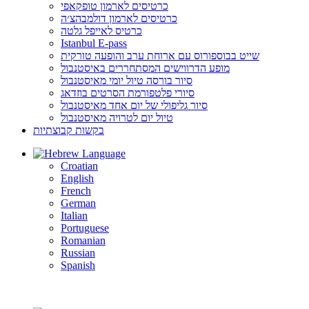
כרטיסים לארמון טופקאפי
כרטיסים לארמון דולמבהצ׳ה
כרטיס לאייפל גלטה
Istanbul E-pass
שייט בבוספורוס עם ארוחת ערב והופעה טורקית
מופע הדרווישים המסתחררים באיסטנבול
סיור בורסה טיול יומי מאיסטנבול
סיורי פלטפורמת הסרטים בוזדאג
סיור גליפולי של יום אחד מאיסטנבול
טיול יום לטרויה מאיסטנבול
בקשות קבוצתיות
Language
Croatian
English
French
German
Italian
Portuguese
Romanian
Russian
Spanish