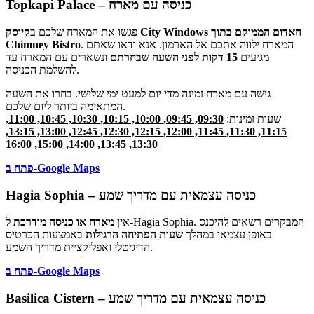
Topkapi Palace – כניסה עם מארח
פגשו את המארח שלכם ב
קיוסק City Windows האדום הממוקם בתוך
. המארח ילווה אתכם אל הארמון. אנא ודאו שאתם
Chimney Bistro
מגיעים
15 דקות לפני השעה שבחרתם
ונשארים עם המארח עד
להשלמת הכניסה.
גישה עם מארח זמינה מדי יום למעט ימי שלישי. בחרו את השעה
המתאימה ביותר ליום שלכם.
שעות זמינות:
09:30, 09:45, 10:00, 10:15, 10:30, 10:45, 11:00,
11:15, 11:30, 11:45, 12:00, 12:15, 12:30, 12:45, 13:00, 13:15,
13:30, 13:45, 14:00, 15:00, 16:00
פתח ב-Google Maps
Hagia Sophia – כניסה עצמאית עם מדריך שמע
אין
מארח או כניסה מודרכת
ל-Hagia Sophia. המבקרים רשאים להיכנס
באופן עצמאי במהלך
שעות הפתיחה הרגילות
באמצעות הכרטיס
הדיגיטלי ואפליקציית מדריך השמע.
פתח ב-Google Maps
Basilica Cistern – כניסה עצמאית עם מדריך שמע