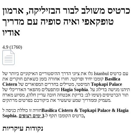
כרטיס משולב לבור הבזיליקה, ארמון
טופקאפי ואיה סופיה עם מדריך
אודיו
4.9 (1760)
גלו את ציוני הדרך ההיסטוריים האיקוניים ביותר של Istanbul עם כרטיס
Basilica
קומבו יחיד ופרקטי. חזרו אחורה בזמן כשאתם חוקרים את
Topkapi Palace
המיסטי, מטיילים בחדרים המפוארים של
Cistern
. תיהנו מגישה בדילוג על
Hagia Sophia
ומתפעלים מהפאר האדריכלי של
תור הכרטיסים (שימו לב: בדיקת אבטחה חובה עדיין חלה), מסיוע מארח
מעמיק וממדריך שמע שיעשיר את ביקורכם בפרטים מרתקים.
Basilica Cistern & Topkapi Palace & Hagia
חוויה זו כוללת כניסה ל
3 ימים רצופים.
כרטיס הקומבו תקף ל-
Sophia.
נקודות עיקריות