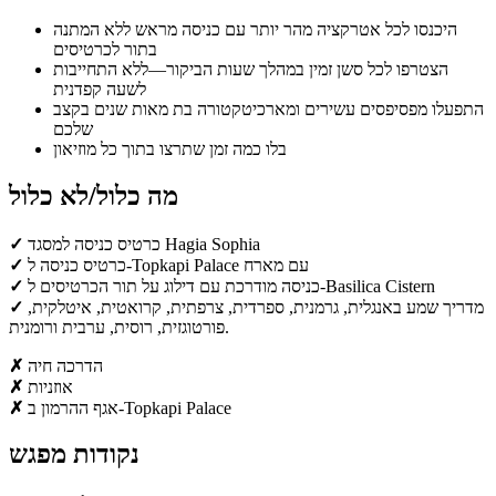
היכנסו לכל אטרקציה מהר יותר עם כניסה מראש ללא המתנה
בתור לכרטיסים
הצטרפו לכל סשן זמין במהלך שעות הביקור—ללא התחייבות
לשעה קפדנית
התפעלו מפסיפסים עשירים ומארכיטקטורה בת מאות שנים בקצב
שלכם
בלו כמה זמן שתרצו בתוך כל מוזיאון
מה כלול/לא כלול
כרטיס כניסה למסגד Hagia Sophia
✓
כרטיס כניסה ל-Topkapi Palace עם מארח
✓
כניסה מודרכת עם דילוג על תור הכרטיסים ל-Basilica Cistern
✓
מדריך שמע באנגלית, גרמנית, ספרדית, צרפתית, קרואטית, איטלקית,
✓
פורטוגזית, רוסית, ערבית ורומנית.
הדרכה חיה
✗
אוזניות
✗
אגף ההרמון ב-Topkapi Palace
✗
נקודות מפגש