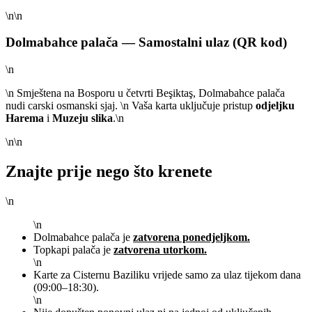
\n\n
Dolmabahce palača — Samostalni ulaz (QR kod)
\n
\n Smještena na Bosporu u četvrti Beşiktaş, Dolmabahce palača
nudi carski osmanski sjaj. \n Vaša karta uključuje pristup
odjeljku
Harema
i
Muzeju slika
.\n
\n\n
Znajte prije nego što krenete
\n
\n
Dolmabahce palača je
zatvorena ponedjeljkom.
Topkapi palača je
zatvorena utorkom.
\n
Karte za Cisternu Baziliku vrijede samo za ulaz tijekom dana
(09:00–18:30).
\n