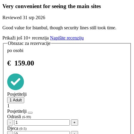
Very convenient for seeing the main sites
Reviewed 31 srp 2026
Good value for Istanbul, though security lines still took time.
Prikaži još 10+ recenzija
Napišite recenziju
Obrazac za rezervacije
po osobi
€
159.00
Posjetitelji
1
Posjetitelji
Odrasli
(6-99)
-
+
Djeca
(0-5)