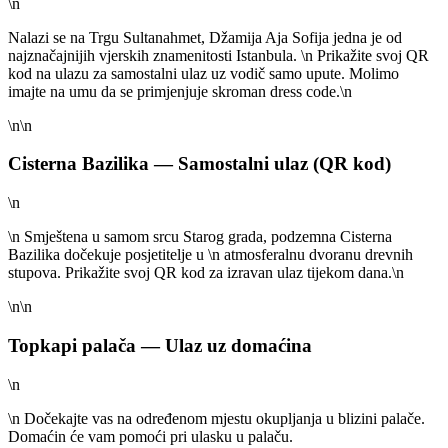
\n
Nalazi se na Trgu Sultanahmet, Džamija Aja Sofija jedna je od
najznačajnijih vjerskih znamenitosti Istanbula. \n Prikažite svoj QR
kod na ulazu za samostalni ulaz uz vodič samo upute. Molimo
imajte na umu da se primjenjuje skroman dress code.\n
\n\n
Cisterna Bazilika — Samostalni ulaz (QR kod)
\n
\n Smještena u samom srcu Starog grada, podzemna Cisterna
Bazilika dočekuje posjetitelje u \n atmosferalnu dvoranu drevnih
stupova. Prikažite svoj QR kod za izravan ulaz tijekom dana.\n
\n\n
Topkapi palača — Ulaz uz domaćina
\n
\n Dočekajte vas na određenom mjestu okupljanja u blizini palače.
Domaćin će vam pomoći pri ulasku u palaču.