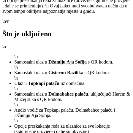
\n opcije preskakanja reda za ulaznice (obvezne sigurnosne provjere
i dalje se primjenjuju). \n Ovaj paket nudi sveobuhvatan način da u
svom tempu otkrijete najpoznatija mjesta u gradu.
\n\n
Što je uključeno
\n
\n
Samostalni ulaz u
Džamiju Aja Sofija
s QR kodom.
\n
Samostalni ulaz u
Cisternu Bazilika
s QR kodom.
\n
Ulaz u
Topkapi palaču
uz domaćina.
\n
Samostalni ulaz u
Dolmabahce palaču
, uključujući Harem &
Muzej slika s QR kodom.
\n
Audio vodič za Topkapi palaču, Dolmabahce palaču i
Džamiju Aja Sofija.
\n
Opcije preskakanja reda za ulaznice za sve lokacije
(sigurnosne provjere i dalje su obvezne)