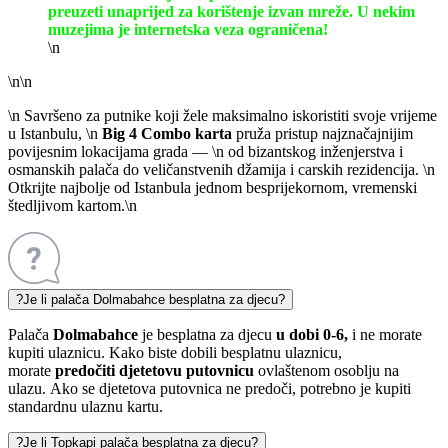
preuzeti unaprijed za korištenje izvan mreže. U nekim
muzejima je internetska veza ograničena!
\n
\n\n
\n Savršeno za putnike koji žele maksimalno iskoristiti svoje vrijeme
u Istanbulu, \n
Big 4 Combo karta
pruža pristup najznačajnijim
povijesnim lokacijama grada — \n od bizantskog inženjerstva i
osmanskih palača do veličanstvenih džamija i carskih rezidencija. \n
Otkrijte najbolje od Istanbula jednom besprijekornom, vremenski
štedljivom kartom.\n
?
Je li palača Dolmabahce besplatna za djecu?
Palača
Dolmabahce
je besplatna za djecu
u dobi 0-6,
i ne morate
kupiti ulaznicu. Kako biste dobili besplatnu ulaznicu,
morate
predočiti djetetovu putovnicu
ovlaštenom osoblju na
ulazu. Ako se djetetova putovnica ne predoči, potrebno je kupiti
standardnu ulaznu kartu.
?
Je li Topkapi palača besplatna za djecu?