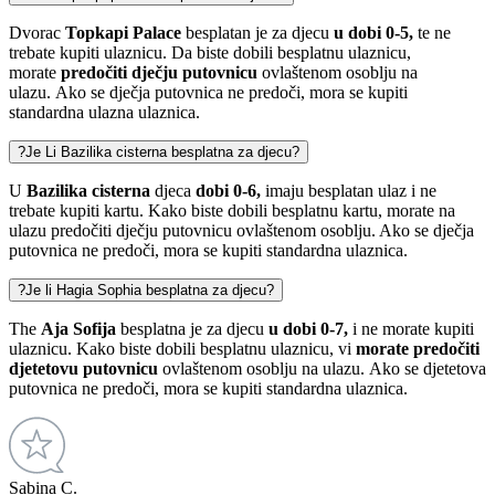
Dvorac
Topkapi Palace
besplatan je za djecu
u dobi 0-5,
te ne
trebate kupiti ulaznicu. Da biste dobili besplatnu ulaznicu,
morate
predočiti dječju putovnicu
ovlaštenom osoblju na
ulazu. Ako se dječja putovnica ne predoči, mora se kupiti
standardna ulazna ulaznica.
?
Je Li Bazilika cisterna besplatna za djecu?
U
Bazilika cisterna
djeca
dobi 0-6,
imaju besplatan ulaz i ne
trebate kupiti kartu. Kako biste dobili besplatnu kartu, morate na
ulazu predočiti dječju putovnicu ovlaštenom osoblju. Ako se dječja
putovnica ne predoči, mora se kupiti standardna ulaznica.
?
Je li Hagia Sophia besplatna za djecu?
The
Aja Sofija
besplatna je za djecu
u dobi 0-7,
i ne morate kupiti
ulaznicu. Kako biste dobili besplatnu ulaznicu, vi
morate predočiti
djetetovu putovnicu
ovlaštenom osoblju na ulazu. Ako se djetetova
putovnica ne predoči, mora se kupiti standardna ulaznica.
Sabina C.