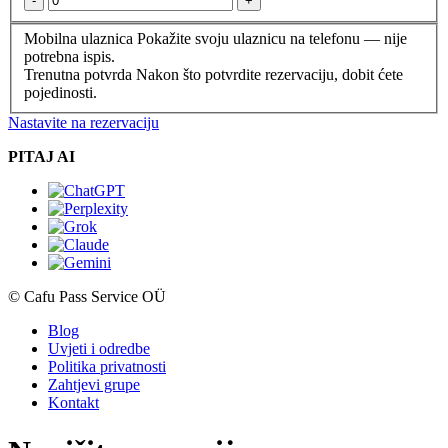
-
+
Mobilna ulaznica
Pokažite svoju ulaznicu na telefonu — nije
potrebna ispis.
Trenutna potvrda
Nakon što potvrdite rezervaciju, dobit ćete
pojedinosti.
Nastavite na rezervaciju
PITAJ AI
© Cafu Pass Service OÜ
Blog
Uvjeti i odredbe
Politika privatnosti
Zahtjevi grupe
Kontakt