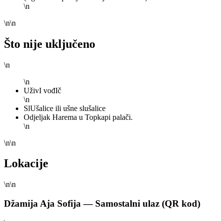
\n
\n\n
Što nije uključeno
\n
\n
UživI vođIč
\n
SlUšalice ili ušne slušalice
Odjeljak Harema u Topkapi palači.
\n
\n\n
Lokacije
\n\n
Džamija Aja Sofija —
Samostalni ulaz (QR kod)