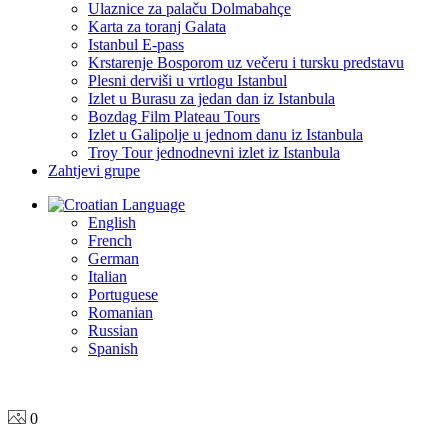
Ulaznice za palaču Dolmabahçe
Karta za toranj Galata
Istanbul E-pass
Krstarenje Bosporom uz večeru i tursku predstavu
Plesni derviši u vrtlogu Istanbul
Izlet u Burasu za jedan dan iz Istanbula
Bozdag Film Plateau Tours
Izlet u Galipolje u jednom danu iz Istanbula
Troy Tour jednodnevni izlet iz Istanbula
Zahtjevi grupe
Language
English
French
German
Italian
Portuguese
Romanian
Russian
Spanish
0