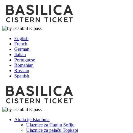
English
French
German
Italian
Portuguese
Romanian
Russian
Spanish
Atrakcije Istanbula
Ulaznice za Hagiju Sofiju
Ulaznice za palaču Topkapi