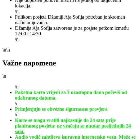
Nije dopušten ponovni ulaz ni na jednoj od uključenih
lokacija.
\n
Prilikom posjeta Džamiji Aja Sofija potreban je skroman
način odijevanja.
Džamija Aja Sofija zatvorena je za posjete petkom između
12:00 i 14:30
\n
\n\n
Važne napomene
\n
\n
Paketna karta vrijedi za 3 uzastopna dana počevši od
odabranog datuma.
\n
Primjenjuju se obvezne sigurnosne provjere.
\n
Karte se mogu vratiti najkasnije do 24 sata prije
planiranog posjeta;
ne vraćaju se unutar posljednjih 24
sata.
Audio vodič zahtijeva ispravnu internetsku vezu. Može se