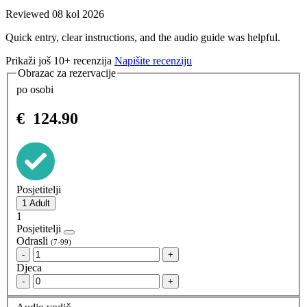
Reviewed 08 kol 2026
Quick entry, clear instructions, and the audio guide was helpful.
Prikaži još 10+ recenzija
Napišite recenziju
Obrazac za rezervacije
po osobi
€
124.90
Posjetitelji
1
Posjetitelji
Odrasli
(7-99)
-
+
Djeca
-
+