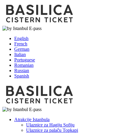
English
French
German
Italian
Portuguese
Romanian
Russian
Spanish
Atrakcije Istanbula
Ulaznice za Hagiju Sofiju
Ulaznice za palaču Topkapi