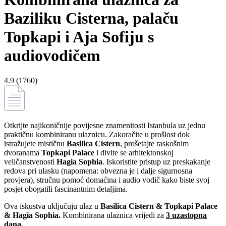
Baziliku Cisterna, palaču
Topkapi i Aja Sofiju s
audiovodičem
4.9 (1760)
Otkrijte najikoničnije povijesne znamenitosti Istanbula uz jednu
praktičnu kombiniranu ulaznicu. Zakoračite u prošlost dok
istražujete mističnu
Basilica Cistern
, prošetajte raskošnim
dvoranama
Topkapi Palace
i divite se arhitektonskoj
veličanstvenosti
Hagia Sophia
. Iskoristite pristup uz preskakanje
redova pri ulasku (napomena: obvezna je i dalje sigurnosna
provjera), stručnu pomoć domaćina i audio vodič kako biste svoj
posjet obogatili fascinantnim detaljima.
Ova iskustva uključuju ulaz u
Basilica Cistern & Topkapi Palace
& Hagia Sophia.
Kombinirana ulaznica vrijedi za
3 uzastopna
dana.