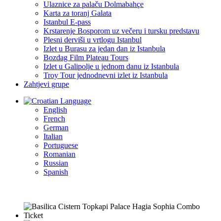
Ulaznice za palaču Dolmabahçe
Karta za toranj Galata
Istanbul E-pass
Krstarenje Bosporom uz večeru i tursku predstavu
Plesni derviši u vrtlogu Istanbul
Izlet u Burasu za jedan dan iz Istanbula
Bozdag Film Plateau Tours
Izlet u Galipolje u jednom danu iz Istanbula
Troy Tour jednodnevni izlet iz Istanbula
Zahtjevi grupe
Language
English
French
German
Italian
Portuguese
Romanian
Russian
Spanish