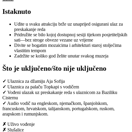
Istaknuto
Uđite u svaku atrakciju brže uz unaprijed osigurani ulaz za
preskakanje reda
Pridružite se bilo kojoj dostupnoj sesiji tijekom posjetiteljskih
sati—bez stroge obveze vezane uz vrijeme
Divite se bogatim mozaicima i arhitekturi staroj stoljećima
vlastitim tempom
Zadržite se koliko god želite unutar svakog muzeja
Što je uključeno/što nije uključeno
✓
Ulaznica za džamiju Aja Sofija
✓
Ulaznica za palaču Topkapi s vodičem
✓
Vođeni ulazak uz preskakanje reda s ulaznicom za Baziliku
Cisternu
✓
Audio vodič na engleskom, njemačkom, španjolskom,
francuskom, hrvatskom, talijanskom, portugalskom, ruskom,
arapskom i rumunjskom.
✗
Uživo vođenje
✗
Slušalice