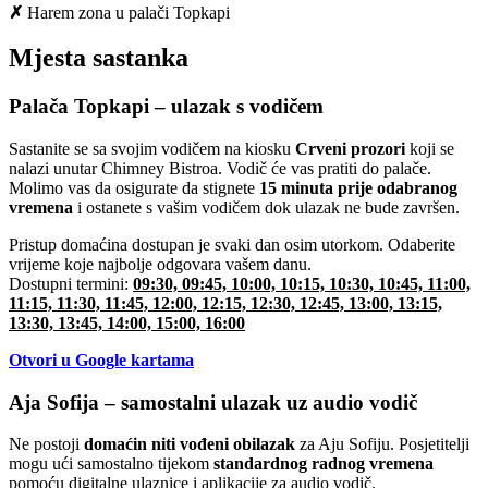
✗
Harem zona u palači Topkapi
Mjesta sastanka
Palača Topkapi – ulazak s vodičem
Sastanite se sa svojim vodičem na kiosku
Crveni prozori
koji se
nalazi unutar Chimney Bistroa. Vodič će vas pratiti do palače.
Molimo vas da osigurate da stignete
15 minuta prije odabranog
vremena
i ostanete s vašim vodičem dok ulazak ne bude završen.
Pristup domaćina dostupan je svaki dan osim utorkom. Odaberite
vrijeme koje najbolje odgovara vašem danu.
Dostupni termini:
09:30, 09:45, 10:00, 10:15, 10:30, 10:45, 11:00,
11:15, 11:30, 11:45, 12:00, 12:15, 12:30, 12:45, 13:00, 13:15,
13:30, 13:45, 14:00, 15:00, 16:00
Otvori u Google kartama
Aja Sofija – samostalni ulazak uz audio vodič
Ne postoji
domaćin niti vođeni obilazak
za Aju Sofiju. Posjetitelji
mogu ući samostalno tijekom
standardnog radnog vremena
pomoću digitalne ulaznice i aplikacije za audio vodič.