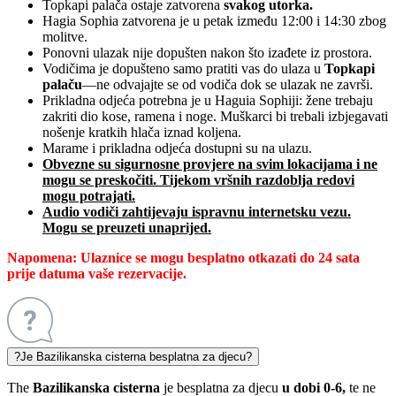
Topkapi palača ostaje zatvorena
svakog utorka.
Hagia Sophia zatvorena je u petak između 12:00 i 14:30 zbog
molitve.
Ponovni ulazak nije dopušten nakon što izađete iz prostora.
Vodičima je dopušteno samo pratiti vas do ulaza u
Topkapi
palaču
—ne odvajajte se od vodiča dok se ulazak ne završi.
Prikladna odjeća potrebna je u Haguia Sophiji: žene trebaju
zakriti dio kose, ramena i noge. Muškarci bi trebali izbjegavati
nošenje kratkih hlača iznad koljena.
Marame i prikladna odjeća dostupni su na ulazu.
Obvezne su sigurnosne provjere na svim lokacijama i ne
mogu se preskočiti. Tijekom vršnih razdoblja redovi
mogu potrajati.
Audio vodiči zahtijevaju ispravnu internetsku vezu.
Mogu se preuzeti unaprijed.
Napomena:
Ulaznice se mogu besplatno otkazati do 24 sata
prije datuma vaše rezervacije.
?
Je Bazilikanska cisterna besplatna za djecu?
The
Bazilikanska cisterna
je besplatna za djecu
u dobi 0-6,
te ne