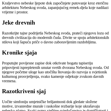
Kraljevstvo nebeske ljepote dok započinjete putovanje kroz eteričnu
arhitekturu Nebeskog svoda, zapanjujućeg remek-djela koje nadilazi
vrijeme i prostor.
Jeke drevnih
Razotkrijte tajne podrijetla Nebeskog svoda, prateći njegovu lozu od
drevnih civilizacija do modernih čuda. Divite se spoju arhitektonskih
stilova koji šapuću priče o davno zaboravljenim razdobljima.
Kronike sjaja
Proputujte povijesne zapise dok otkrivate bogatu tapiseriju
pripovijesti isprepletenih unutar svetih dvorana Nebeskog svoda. Od
njegove početne uloge kao utočišta štovanja do razvoja u svjetionik
kulturnog prosvjetljenja, svako kamenje odjekuje zvukom davnih
vremena.
Razotkriveni sjaj
Uočite simfoniju umjetničke briljantnosti dok gledate složene
motive, izvanredne murale i raskošne rezbarije koje ukrašavaju
nebesko platno. Svaki potez vještine svjedočanstvo je domišljatosti i