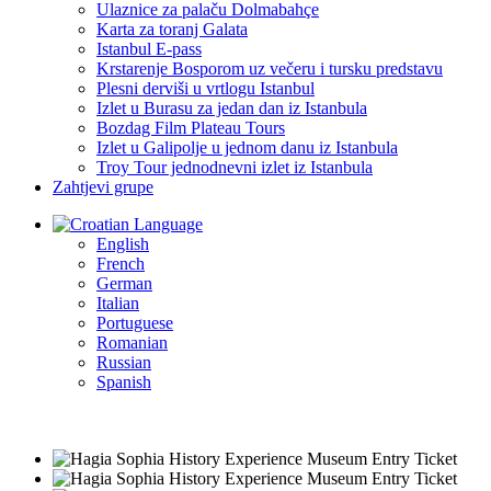
Ulaznice za palaču Dolmabahçe
Karta za toranj Galata
Istanbul E-pass
Krstarenje Bosporom uz večeru i tursku predstavu
Plesni derviši u vrtlogu Istanbul
Izlet u Burasu za jedan dan iz Istanbula
Bozdag Film Plateau Tours
Izlet u Galipolje u jednom danu iz Istanbula
Troy Tour jednodnevni izlet iz Istanbula
Zahtjevi grupe
Language
English
French
German
Italian
Portuguese
Romanian
Russian
Spanish