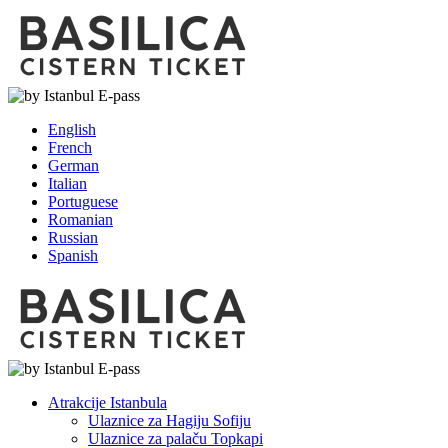
English
French
German
Italian
Portuguese
Romanian
Russian
Spanish
Atrakcije Istanbula
Ulaznice za Hagiju Sofiju
Ulaznice za palaču Topkapi