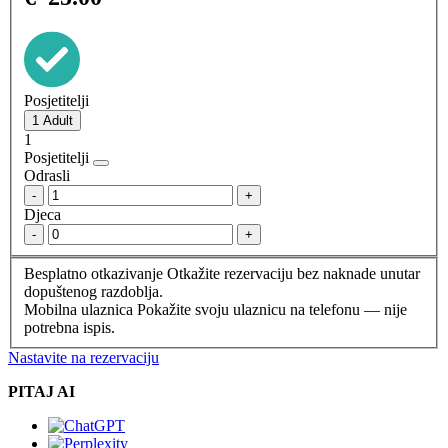
Posjetitelji
1
Posjetitelji
Odrasli
-
+
Djeca
-
+
Besplatno otkazivanje
Otkažite rezervaciju bez naknade unutar
dopuštenog razdoblja.
Mobilna ulaznica
Pokažite svoju ulaznicu na telefonu — nije
potrebna ispis.
Nastavite na rezervaciju
PITAJ AI