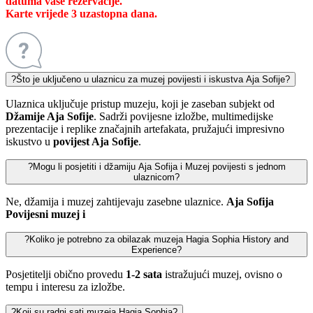
datuma vaše rezervacije.
Karte vrijede 3 uzastopna dana.
?
Što je uključeno u ulaznicu za muzej povijesti i iskustva Aja Sofije?
Ulaznica uključuje pristup muzeju, koji je zaseban subjekt od
Džamije Aja Sofije
. Sadrži povijesne izložbe, multimedijske
prezentacije i replike značajnih artefakata, pružajući impresivno
iskustvo u
povijest Aja Sofije
.
?
Mogu li posjetiti i džamiju Aja Sofija i Muzej povijesti s jednom
ulaznicom?
Ne, džamija i muzej zahtijevaju zasebne ulaznice.
Aja Sofija
Povijesni muzej i
?
Koliko je potrebno za obilazak muzeja Hagia Sophia History and
Experience?
Posjetitelji obično provedu
1-2 sata
istražujući muzej, ovisno o
tempu i interesu za izložbe.
?
Koji su radni sati muzeja Hagia Sophia?