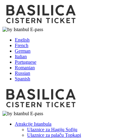
English
French
German
Italian
Portuguese
Romanian
Russian
Spanish
Atrakcije Istanbula
Ulaznice za Hagiju Sofiju
Ulaznice za palaču Topkapi