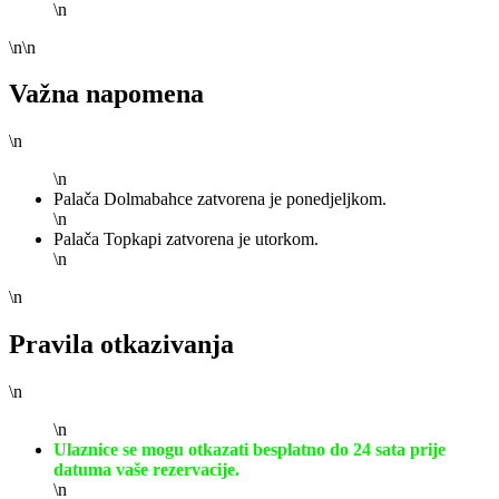
\n
\n\n
Važna napomena
\n
\n
Palača Dolmabahce zatvorena je ponedjeljkom.
\n
Palača Topkapi zatvorena je utorkom.
\n
\n
Pravila otkazivanja
\n
\n
Ulaznice se mogu otkazati besplatno do 24 sata prije
datuma vaše rezervacije.
\n