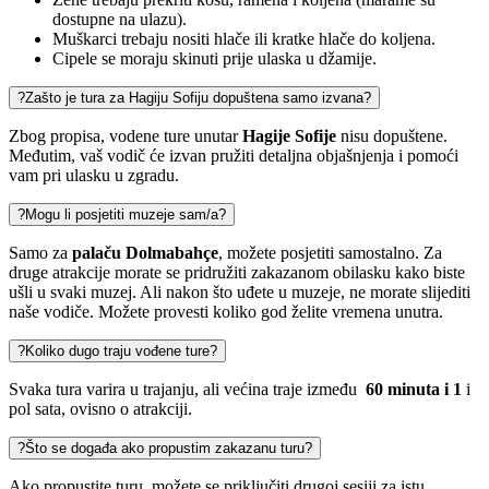
dostupne na ulazu).
Muškarci trebaju nositi hlače ili kratke hlače do koljena.
Cipele se moraju skinuti prije ulaska u džamije.
?
Zašto je tura za Hagiju Sofiju dopuštena samo izvana?
Zbog propisa, vodene ture unutar
Hagije Sofije
nisu dopuštene.
Međutim, vaš vodič će izvan pružiti detaljna objašnjenja i pomoći
vam pri ulasku u zgradu.
?
Mogu li posjetiti muzeje sam/a?
Samo za
palaču Dolmabahçe
, možete posjetiti samostalno. Za
druge atrakcije morate se pridružiti zakazanom obilasku kako biste
ušli u svaki muzej. Ali nakon što uđete u muzeje, ne morate slijediti
naše vodiče. Možete provesti koliko god želite vremena unutra.
?
Koliko dugo traju vođene ture?
Svaka tura varira u trajanju, ali većina traje između
60 minuta i 1
i
pol sata, ovisno o atrakciji.
?
Što se događa ako propustim zakazanu turu?
Ako propustite turu, možete se priključiti drugoj sesiji za istu