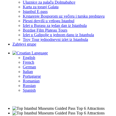
Ulaznice za palaču Dolmabahçe
Karta za toranj Galata
Istanbul E-pass
Krstarenje Bosporom uz večeru i tursku predstavu
Plesni derviši u vrtlogu Istanbul
Izlet u Burasu za jedan dan iz Istanbula
Bozdag Film Plateau Tours
Izlet u Galipolje u jednom danu iz Istanbula
Troy Tour jednodnevni izlet iz Istanbula
Zahtjevi grupe
Language
English
French
German
Italian
Portuguese
Romanian
Russian
Spanish