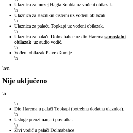
Ulaznica za muzej Hagia Sophia uz vođeni obilazak.
\n
Ulaznica za Bazilikin cisterni uz vođeni obilazak.
\n
Ulaznica za palaču Topkapi uz vođeni obilazak.
\n
Ulaznica za palaču Dolmabahce uz dio Harema
samostalni
obilazak
uz audio vodič.
\n
Vođeni obilazak Plave džamije.
\n
\n\n
Nije uključeno
\n
\n
Dio Harema u palači Topkapi (potrebna dodatna ulaznica).
\n
Usluge preuzimanja i povratka.
\n
Živi vodič u palači Dolmabahce