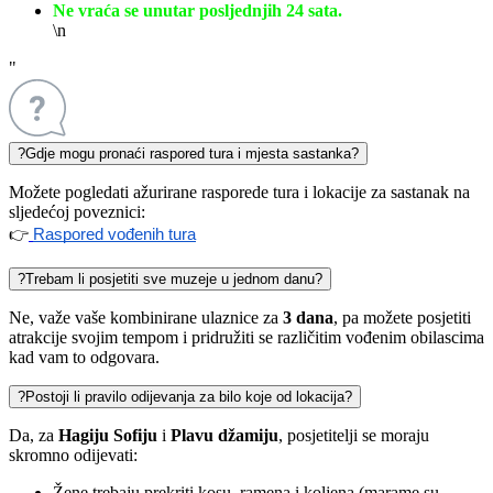
Ne vraća se unutar posljednjih 24 sata.
\n
"
?
Gdje mogu pronaći raspored tura i mjesta sastanka?
Možete pogledati ažurirane rasporede tura i lokacije za sastanak na
sljedećoj poveznici:
👉
Raspored vođenih tura
?
Trebam li posjetiti sve muzeje u jednom danu?
Ne, važe vaše kombinirane ulaznice za
3 dana
, pa možete posjetiti
atrakcije svojim tempom i pridružiti se različitim vođenim obilascima
kad vam to odgovara.
?
Postoji li pravilo odijevanja za bilo koje od lokacija?
Da, za
Hagiju Sofiju
i
Plavu džamiju
, posjetitelji se moraju
skromno odijevati:
Žene trebaju prekriti kosu, ramena i koljena (marame su