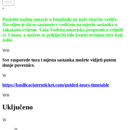
"
Posjetite najtop muzeje u Istanbulu uz naše stručne vodiče.
Dovoljno je da se sastanete s vodičem na mjestu sastanka u
zakazano vrijeme. Vaša Vođena muzejska propusnica vrijedit
će 3 dana, a možete se priključiti bilo kojem terminu ture koji
želite.
\n\n
Sve rasporede tura i mjesta sastanka možete vidjeti putem
donje poveznice.
\n
https://basilicacisternticket.com/guided-tours-timetable
\n\n
Uključeno
\n
\n