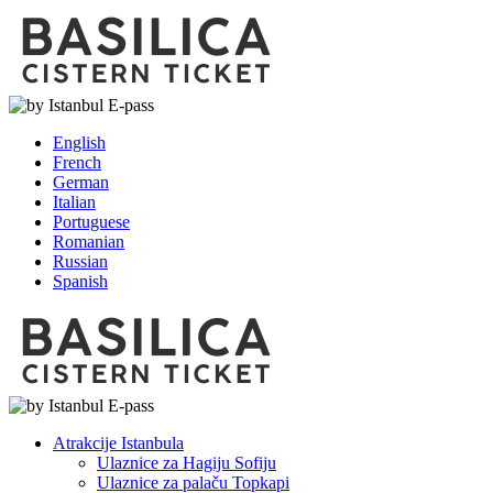
English
French
German
Italian
Portuguese
Romanian
Russian
Spanish
Atrakcije Istanbula
Ulaznice za Hagiju Sofiju
Ulaznice za palaču Topkapi