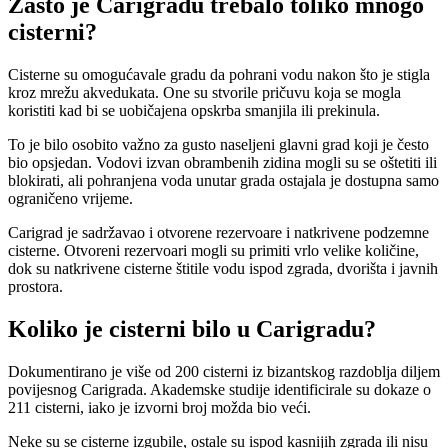
Zašto je Carigradu trebalo toliko mnogo
cisterni?
Cisterne su omogućavale gradu da pohrani vodu nakon što je stigla
kroz mrežu akvedukata. One su stvorile pričuvu koja se mogla
koristiti kad bi se uobičajena opskrba smanjila ili prekinula.
To je bilo osobito važno za gusto naseljeni glavni grad koji je često
bio opsjedan. Vodovi izvan obrambenih zidina mogli su se oštetiti ili
blokirati, ali pohranjena voda unutar grada ostajala je dostupna samo
ograničeno vrijeme.
Carigrad je sadržavao i otvorene rezervoare i natkrivene podzemne
cisterne. Otvoreni rezervoari mogli su primiti vrlo velike količine,
dok su natkrivene cisterne štitile vodu ispod zgrada, dvorišta i javnih
prostora.
Koliko je cisterni bilo u Carigradu?
Dokumentirano je više od 200 cisterni iz bizantskog razdoblja diljem
povijesnog Carigrada. Akademske studije identificirale su dokaze o
211 cisterni, iako je izvorni broj možda bio veći.
Neke su se cisterne izgubile, ostale su ispod kasnijih zgrada ili nisu