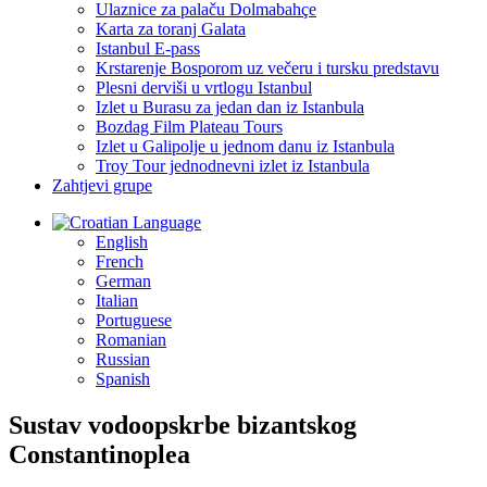
Ulaznice za palaču Dolmabahçe
Karta za toranj Galata
Istanbul E-pass
Krstarenje Bosporom uz večeru i tursku predstavu
Plesni derviši u vrtlogu Istanbul
Izlet u Burasu za jedan dan iz Istanbula
Bozdag Film Plateau Tours
Izlet u Galipolje u jednom danu iz Istanbula
Troy Tour jednodnevni izlet iz Istanbula
Zahtjevi grupe
Language
English
French
German
Italian
Portuguese
Romanian
Russian
Spanish
Sustav vodoopskrbe bizantskog
Constantinoplea