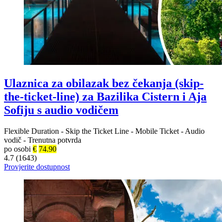
Ulaznica za obilazak bez čekanja (skip-
the-ticket-line) za Bazilika Cistern i Aja
Sofiju s audio vodičem
Flexible Duration
-
Skip the Ticket Line
-
Mobile Ticket
-
Audio
vodič
-
Trenutna potvrda
po osobi
€
74.90
4.7 (1643)
Provjerite dostupnost