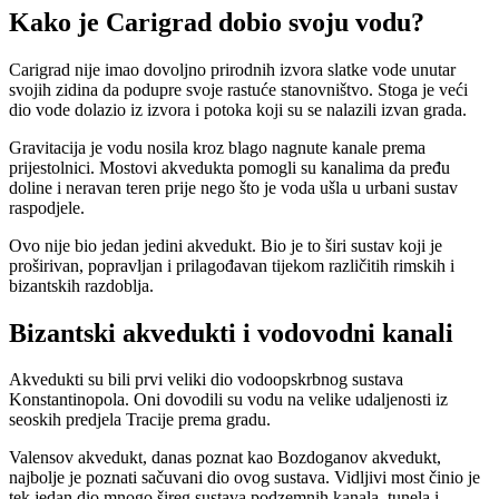
Kako je Carigrad dobio svoju vodu?
Carigrad nije imao dovoljno prirodnih izvora slatke vode unutar
svojih zidina da podupre svoje rastuće stanovništvo. Stoga je veći
dio vode dolazio iz izvora i potoka koji su se nalazili izvan grada.
Gravitacija je vodu nosila kroz blago nagnute kanale prema
prijestolnici. Mostovi akvedukta pomogli su kanalima da pređu
doline i neravan teren prije nego što je voda ušla u urbani sustav
raspodjele.
Ovo nije bio jedan jedini akvedukt. Bio je to širi sustav koji je
proširivan, popravljan i prilagođavan tijekom različitih rimskih i
bizantskih razdoblja.
Bizantski akvedukti i vodovodni kanali
Akvedukti su bili prvi veliki dio vodoopskrbnog sustava
Konstantinopola. Oni dovodili su vodu na velike udaljenosti iz
seoskih predjela Tracije prema gradu.
Valensov akvedukt, danas poznat kao Bozdoganov akvedukt,
najbolje je poznati sačuvani dio ovog sustava. Vidljivi most činio je
tek jedan dio mnogo šireg sustava podzemnih kanala, tunela i