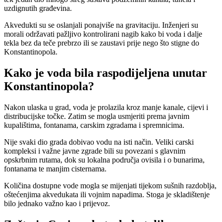
uzdignutih građevina.
Akvedukti su se oslanjali ponajviše na gravitaciju. Inženjeri su
morali održavati pažljivo kontrolirani nagib kako bi voda i dalje
tekla bez da teče prebrzo ili se zaustavi prije nego što stigne do
Konstantinopola.
Kako je voda bila raspodijeljena unutar
Konstantinopola?
Nakon ulaska u grad, voda je prolazila kroz manje kanale, cijevi i
distribucijske točke. Zatim se mogla usmjeriti prema javnim
kupalištima, fontanama, carskim zgradama i spremnicima.
Nije svaki dio grada dobivao vodu na isti način. Veliki carski
kompleksi i važne javne zgrade bili su povezani s glavnim
opskrbnim rutama, dok su lokalna područja ovisila i o bunarima,
fontanama te manjim cisternama.
Količina dostupne vode mogla se mijenjati tijekom sušnih razdoblja,
oštećenjima akvedukata ili vojnim napadima. Stoga je skladištenje
bilo jednako važno kao i prijevoz.