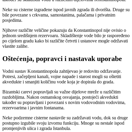
Neke su cisterne izgrađene ispod javnih zgrada ili dvorišta. Druge su
bile povezane s crkvama, samostanima, palačama i privatnim
posjedima.
Njihove različite veličine pokazuju da Konstantinopol nije ovisio o
jednom središnjem rezervoaru. Skladištenje vode bilo je raspoređeno
po cijelom gradu kako bi različite četvrti i ustanove mogle održavati
vlastite zalihe.
Oštećenja, popravci i nastavak uporabe
Vodni sustav Konstantinopola zahtijevao je redovito održavanje.
Potresi, začepljeni kanali, vojne napade i starost mogli su oštetiti
akvedukte i smanjiti količinu vode koja je dopirala do grada.
Bizantski carevi popravljali su važne dijelove mreže u različitim
razdobljima. Nakon osmanskog osvajanja, postojeći akvedukti
također su popravljani i povezani s novim vodovodnim vodovima,
rezervoarima i javnim fontanama.
Neke podzemne cisterne nastavile su zadržavati vodu, dok su druge
postupno izgubile svoju izvornu funkciju. Mnoge su nestale ispod
promjenjivih ulica i zgrada Istanbula.