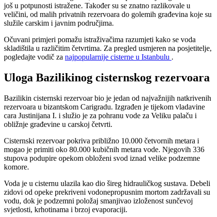
još u potpunosti istražene. Također su se znatno razlikovale u
veličini, od malih privatnih rezervoara do golemih građevina koje su
služile carskim i javnim područjima.
Očuvani primjeri pomažu istraživačima razumjeti kako se voda
skladištila u različitim četvrtima. Za pregled usmjeren na posjetitelje,
pogledajte vodič za
najpopularnije cisterne u Istanbulu
.
Uloga Bazilikinog cisternskog rezervoara
Bazilikin cisternski rezervoar bio je jedan od najvažnijih natkrivenih
rezervoara u bizantskom Carigradu. Izgrađen je tijekom vladavine
cara Justinijana I. i služio je za pohranu vode za Veliku palaču i
obližnje građevine u carskoj četvrti.
Cisternski rezervoar pokriva približno 10.000 četvornih metara i
mogao je primiti oko 80.000 kubičnih metara vode. Njegovih 336
stupova podupire opekom obloženi svod iznad velike podzemne
komore.
Voda je u cisternu ulazila kao dio šireg hidrauličkog sustava. Debeli
zidovi od opeke prekriveni vodonepropusnim mortom zadržavali su
vodu, dok je podzemni položaj smanjivao izloženost sunčevoj
svjetlosti, krhotinama i brzoj evaporaciji.