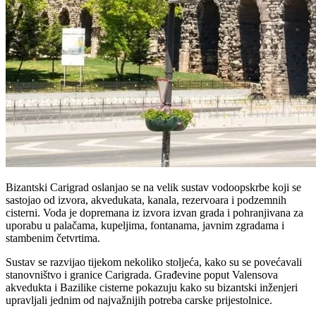
Bizantski Carigrad oslanjao se na velik sustav vodoopskrbe koji se
sastojao od izvora, akvedukata, kanala, rezervoara i podzemnih
cisterni. Voda je dopremana iz izvora izvan grada i pohranjivana za
uporabu u palačama, kupeljima, fontanama, javnim zgradama i
stambenim četvrtima.
Sustav se razvijao tijekom nekoliko stoljeća, kako su se povećavali
stanovništvo i granice Carigrada. Građevine poput Valensova
akvedukta i Bazilike cisterne pokazuju kako su bizantski inženjeri
upravljali jednim od najvažnijih potreba carske prijestolnice.