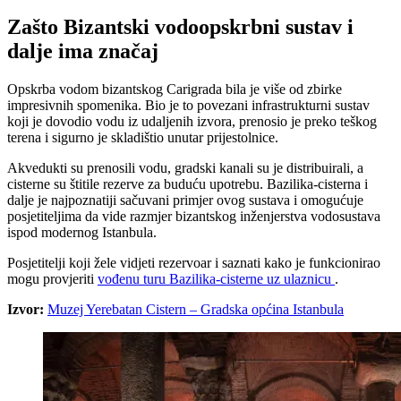
Zašto Bizantski vodoopskrbni sustav i
dalje ima značaj
Opskrba vodom bizantskog Carigrada bila je više od zbirke
impresivnih spomenika. Bio je to povezani infrastrukturni sustav
koji je dovodio vodu iz udaljenih izvora, prenosio je preko teškog
terena i sigurno je skladištio unutar prijestolnice.
Akvedukti su prenosili vodu, gradski kanali su je distribuirali, a
cisterne su štitile rezerve za buduću upotrebu. Bazilika-cisterna i
dalje je najpoznatiji sačuvani primjer ovog sustava i omogućuje
posjetiteljima da vide razmjer bizantskog inženjerstva vodosustava
ispod modernog Istanbula.
Posjetitelji koji žele vidjeti rezervoar i saznati kako je funkcionirao
mogu provjeriti
vođenu turu Bazilika-cisterne uz ulaznicu
.
Izvor:
Muzej Yerebatan Cistern – Gradska općina Istanbula