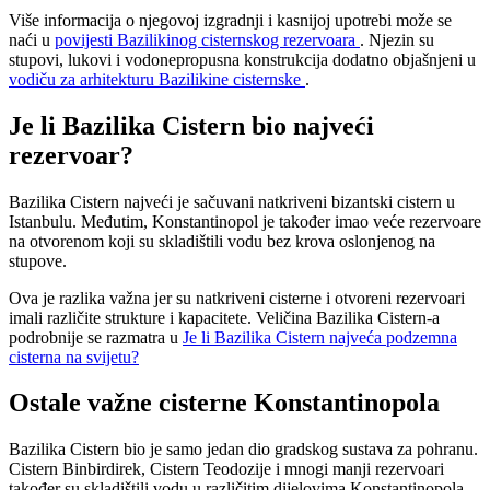
Više informacija o njegovoj izgradnji i kasnijoj upotrebi može se
naći u
povijesti Bazilikinog cisternskog rezervoara
. Njezin su
stupovi, lukovi i vodonepropusna konstrukcija dodatno objašnjeni u
vodiču za arhitekturu Bazilikine cisternske
.
Je li Bazilika Cistern bio najveći
rezervoar?
Bazilika Cistern najveći je sačuvani natkriveni bizantski cistern u
Istanbulu. Međutim, Konstantinopol je također imao veće rezervoare
na otvorenom koji su skladištili vodu bez krova oslonjenog na
stupove.
Ova je razlika važna jer su natkriveni cisterne i otvoreni rezervoari
imali različite strukture i kapacitete. Veličina Bazilika Cistern-a
podrobnije se razmatra u
Je li Bazilika Cistern najveća podzemna
cisterna na svijetu?
Ostale važne cisterne Konstantinopola
Bazilika Cistern bio je samo jedan dio gradskog sustava za pohranu.
Cistern Binbirdirek, Cistern Teodozije i mnogi manji rezervoari
također su skladištili vodu u različitim dijelovima Konstantinopola.