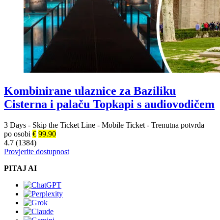
Kombinirane ulaznice za Baziliku
Cisterna i palaču Topkapi s audiovodičem
3 Days
-
Skip the Ticket Line
-
Mobile Ticket
-
Trenutna potvrda
po osobi
€
99.90
4.7 (1384)
Provjerite dostupnost
PITAJ AI