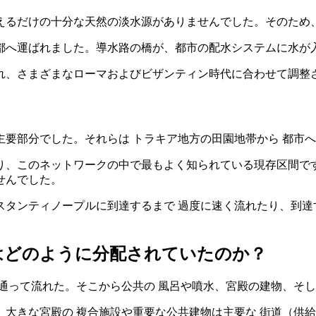
えるだけの十分な天然の淡水源がありませんでした。そのため
都へ運ばれました。導水路の橋が、都市の配水システムに水が
れ、さまざまなローマおよびビザンティン時代に合わせて調整
要部分でした。それらは トラキア地方の田園地帯から 都市
り、このネットワークの中で最もよく知られている現存区間です
せんでした。
スタンティノープルに到達するまで 過度に速く流れたり、到達
はどのように分配されていたのか？
通って流れた。そこから公共の 風呂や噴水、宮殿の建物、そし
大きな宮殿の 複合施設や重要な公共建物は主要な 街道（供