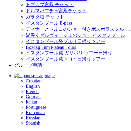
トプカプ宮殿 チケット
ドルマバフチェ宮殿チケット
ガラタ塔 チケット
イスタンブール E-pass
ディナーとトルコのショー付きボスポラスクルー
渦巻くダルヴィーシュのショー イスタンブール
イスタンブール発ブルサ日帰りツアー
Bozdag Film Plateau Tours
イスタンブール発 ガリポリ ツアー日帰り
イスタンブール発トロイ日帰りツアー
グループ申請
Language
Croatian
English
French
German
Italian
Portuguese
Romanian
Russian
Spanish