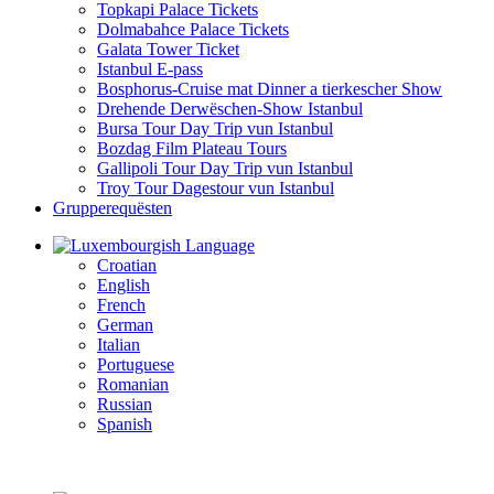
Topkapi Palace Tickets
Dolmabahce Palace Tickets
Galata Tower Ticket
Istanbul E-pass
Bosphorus-Cruise mat Dinner a tierkescher Show
Drehende Derwëschen-Show Istanbul
Bursa Tour Day Trip vun Istanbul
Bozdag Film Plateau Tours
Gallipoli Tour Day Trip vun Istanbul
Troy Tour Dagestour vun Istanbul
Grupperequësten
Language
Croatian
English
French
German
Italian
Portuguese
Romanian
Russian
Spanish