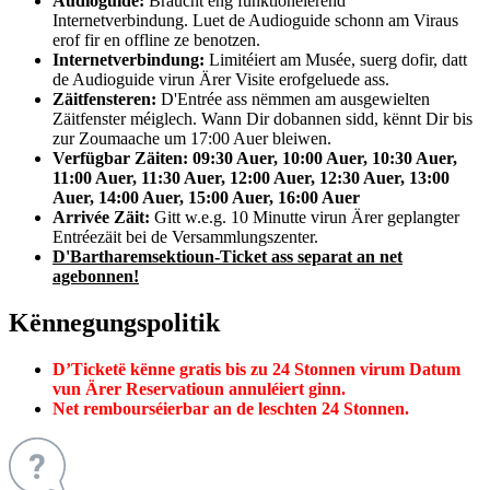
Audioguide:
Braucht eng funktionéierend
Internetverbindung. Luet de Audioguide schonn am Viraus
erof fir en offline ze benotzen.
Internetverbindung:
Limitéiert am Musée, suerg dofir, datt
de Audioguide virun Ärer Visite erofgeluede ass.
Zäitfensteren:
D'Entrée ass nëmmen am ausgewielten
Zäitfenster méiglech. Wann Dir dobannen sidd, kënnt Dir bis
zur Zoumaache um 17:00 Auer bleiwen.
Verfügbar Zäiten: 09:30 Auer, 10:00 Auer, 10:30 Auer,
11:00 Auer, 11:30 Auer, 12:00 Auer, 12:30 Auer, 13:00
Auer, 14:00 Auer, 15:00 Auer, 16:00 Auer
Arrivée Zäit:
Gitt w.e.g. 10 Minutte virun Ärer geplangter
Entréezäit bei de Versammlungszenter.
D'Bartharemsektioun-Ticket ass separat an net
agebonnen!
Kënnegungspolitik
D’Ticketë kënne gratis bis zu 24 Stonnen virum Datum
vun Ärer Reservatioun annuléiert ginn.
Net rembourséierbar an de leschten 24 Stonnen.