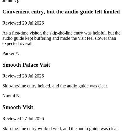
Judith Q.
Convenient entry, but the audio guide felt limited
Reviewed 29 Jul 2026
As a first-time visitor, the skip-the-line entry was helpful, but the
audio guide kept buffering and made the visit feel slower than
expected overall.
Parker Y.
Smooth Palace Visit
Reviewed 28 Jul 2026
Skip-the-line entry helped, and the audio guide was clear.
Naomi N.
Smooth Visit
Reviewed 27 Jul 2026
Skip-the-line entry worked well, and the audio guide was clear.