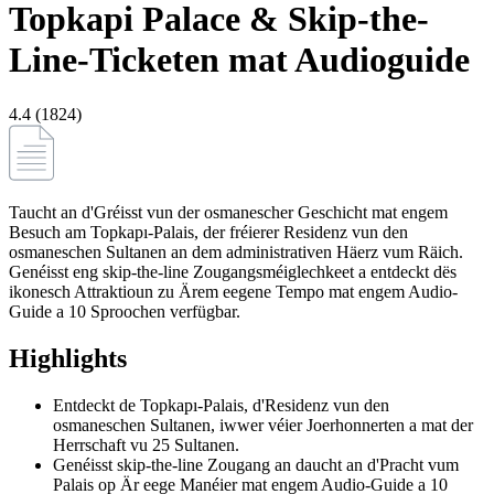
Topkapi Palace & Skip-the-
Line-Ticketen mat Audioguide
4.4 (1824)
Taucht an d'Gréisst vun der osmanescher Geschicht mat engem
Besuch am Topkapı-Palais, der fréierer Residenz vun den
osmaneschen Sultanen an dem administrativen Häerz vum Räich.
Genéisst eng skip-the-line Zougangsméiglechkeet a entdeckt dës
ikonesch Attraktioun zu Ärem eegene Tempo mat engem Audio-
Guide a 10 Sproochen verfügbar.
Highlights
Entdeckt de Topkapı-Palais, d'Residenz vun den
osmaneschen Sultanen, iwwer véier Joerhonnerten a mat der
Herrschaft vu 25 Sultanen.
Genéisst skip-the-line Zougang an daucht an d'Pracht vum
Palais op Är eege Manéier mat engem Audio-Guide a 10