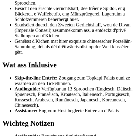
Sproochen.
Besicht den Éischte Geriichtshaff, dee fréier e Spidol, eng
Bäckerei, e Waffebetrib, eng Münzpräegerei, Lagerraim a
Schlofzëmmeren beherbergt huet.
Spadséiert duerch den Zweeten Geriichtshaff, wou de Divan
(Imperiale Conseil) zesummekomm ass, a entdeckt d'privé
Stallungen an d'Kichen.
Genéisst d'Kichen mat hirer exquisite chinesescher Porzeläin-
Sammlung, déi als déi drëttwäertvollst op der Welt klasséiert
gëtt.
Wat ass Inklusive
Skip-the-line Entrée:
Zougang zum Topkapi Palais ouni ze
waarden an den Ticketlinnen.
Audioguide:
Verfügbar an 13 Sproochen (Englesch, Däitsch,
Spuenesch, Franséisch, Kroatesch, Italienesch, Portugisesch,
Russesch, Arabesch, Rumänesch, Japanesch, Koreanesch,
Chinesesch).
Assistance:
Eng vum Host begleete Entrée an d'Palais.
Wichteg Notizen