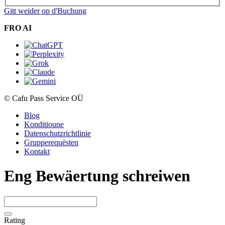
Gitt weider op d'Buchung
FRO AI
© Cafu Pass Service OÜ
Blog
Konditioune
Datenschutzrichtlinie
Grupperequësten
Kontakt
Eng Bewäertung schreiwen
Rating