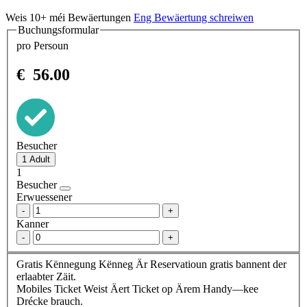
Weis 10+ méi Bewäertungen
Eng Bewäertung schreiwen
Buchungsformular
pro Persoun
€
56.00
Besucher
1
Besucher
Erwuessener
-
+
Kanner
-
+
Gratis Kënnegung
Kënneg Är Reservatioun gratis bannent der
erlaabter Zäit.
Mobiles Ticket
Weist Äert Ticket op Ärem Handy—kee
Drécke brauch.