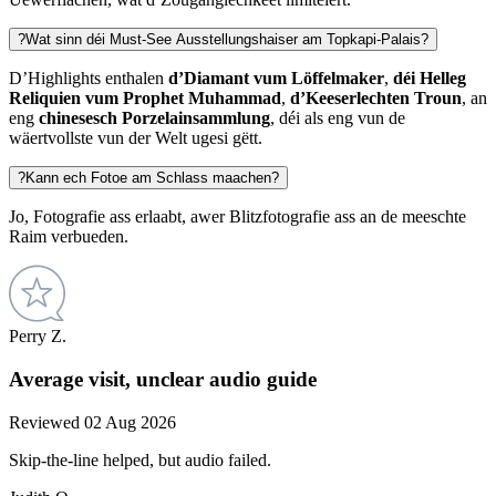
?
Wat sinn déi Must-See Ausstellungshaiser am Topkapi-Palais?
D’Highlights enthalen
d’Diamant vum Löffelmaker
,
déi Helleg
Reliquien vum Prophet Muhammad
,
d’Keeserlechten Troun
, an
eng
chinesesch Porzelainsammlung
, déi als eng vun de
wäertvollste vun der Welt ugesi gëtt.
?
Kann ech Fotoe am Schlass maachen?
Jo, Fotografie ass erlaabt, awer Blitzfotografie ass an de meeschte
Raim verbueden.
Perry Z.
Average visit, unclear audio guide
Reviewed 02 Aug 2026
Skip-the-line helped, but audio failed.