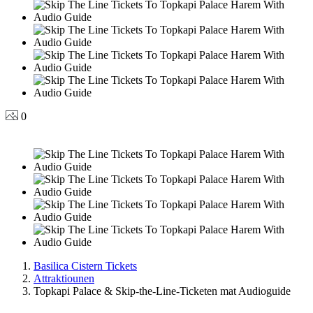
0
Basilica Cistern Tickets
Attraktiounen
Topkapi Palace & Skip-the-Line-Ticketen mat Audioguide