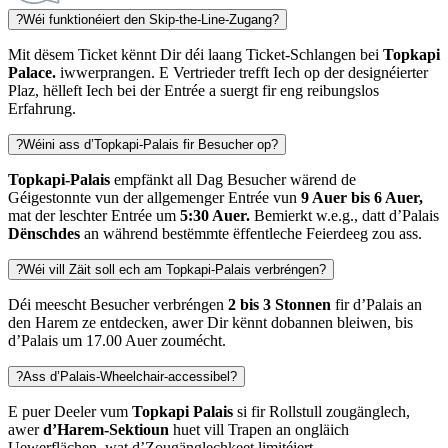
?
Wéi funktionéiert den Skip-the-Line-Zugang?
Mit dësem Ticket kënnt Dir déi laang Ticket-Schlangen bei
Topkapi
Palace.
iwwerprangen. E Vertrieder trefft Iech op der designéierter
Plaz, hëlleft Iech bei der Entrée a suergt fir eng reibungslos
Erfahrung.
?
Wéini ass d’Topkapi-Palais fir Besucher op?
Topkapi-Palais
empfänkt all Dag Besucher wärend de
Géigestonnte vun der allgemenger Entrée vun
9 Auer bis 6 Auer,
mat der leschter Entrée um
5:30 Auer.
Bemierkt w.e.g., datt d’Palais
Dënschdes
an während bestëmmte ëffentleche Feierdeeg zou ass.
?
Wéi vill Zäit soll ech am Topkapi-Palais verbréngen?
Déi meescht Besucher verbréngen
2 bis 3 Stonnen
fir d’Palais an
den Harem ze entdecken, awer Dir kënnt dobannen bleiwen, bis
d’Palais um 17.00 Auer zoumécht.
?
Ass d’Palais-Wheelchair-accessibel?
E puer Deeler vum
Topkapi Palais
si fir Rollstull zougänglech,
awer
d’Harem-Sektioun
huet vill Trapen an ongläich
Uewerflächen, wat d’Zougänglechkeet limitéiert.