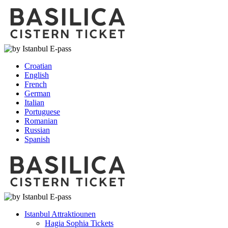
Croatian
English
French
German
Italian
Portuguese
Romanian
Russian
Spanish
Istanbul Attraktiounen
Hagia Sophia Tickets