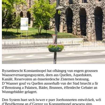
Byzantinescht Konstantinopel hat ofhängeg vun engem groussen
Waasserversuergungssystem, deen aus Quellen, Aquedukten,
Kanälë, Reservoiren an ënnerierdesche Zisternen bestoung.
D’Waasser gouf vu Quellen ausserhalb vun der Stad bruecht a fir
d’Benotzung a Palaisen, Bäder, Brunnen, ëffentleche Gebaier an
Wunngebidder gelagert.
Den System huet sech iwwer e puer Joerhonnerten entwéckelt, wéi
d’Bevëlkerung an d’Grenze vu Konstantinopel gewuess sinn.