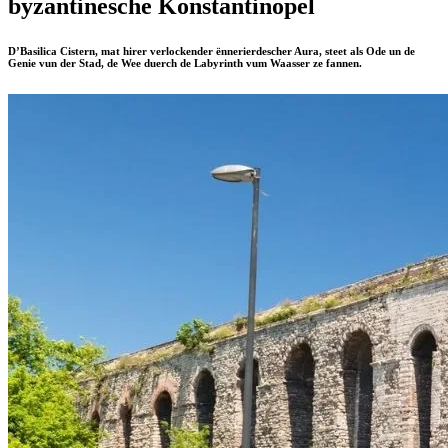
byzantinesche Konstantinopel
D’Basilica Cistern, mat hirer verlockender ënnerierdescher Aura, steet als Ode un de
Genie vun der Stad, de Wee duerch de Labyrinth vum Waasser ze fannen.