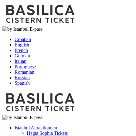
Croatian
English
French
German
Italian
Portuguese
Romanian
Russian
Spanish
Istanbul Attraktiounen
Hagia Sophia Tickets