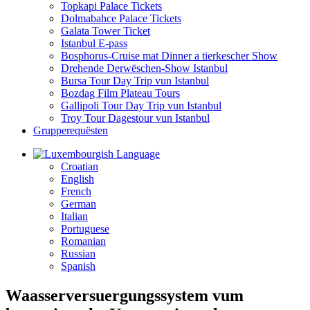
Topkapi Palace Tickets
Dolmabahce Palace Tickets
Galata Tower Ticket
Istanbul E-pass
Bosphorus-Cruise mat Dinner a tierkescher Show
Drehende Derwëschen-Show Istanbul
Bursa Tour Day Trip vun Istanbul
Bozdag Film Plateau Tours
Gallipoli Tour Day Trip vun Istanbul
Troy Tour Dagestour vun Istanbul
Grupperequësten
Language
Croatian
English
French
German
Italian
Portuguese
Romanian
Russian
Spanish
Waasserversuergungssystem vum