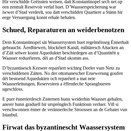
Hir verschidde Gréissten weisen, datt Konstantinopel sech net op
een zentralt Reservoir verlaf huet. D’Waasserspeicherung war
iwwer d’Stad verdeelt, sou datt verschidden Quartiere a Stänn hir
eege Versuergung konnt erhale behalen.
Schued, Reparaturen an weiderbenotzen
Dem Konstantinopel säi Waassersystem huet regelméisseg Ënnerhalt
gebraucht. Äerdbiewen, blockéiert Kanäl, militäresch Attacken an
d’Zäit selwer konnt Aquedukter beschiedegen an d’Quantitéit u
Waasser reduzéieren, déi an d'Stad ukomm ass.
D’byzantinesch Keesere reparéiert wichteg Deeler vum Netz zu
verschiddenen Zäiten. No der ottomanescher Eruewerung goufen
déi bestoend Aquedukten och reparéiert a mat neie
Waasserleitungen, Reservoiren a ëffentleche Sprangbueren
ugeschloss.
E puer ënnerierdesch Zisternen hunn weiderhin Waasser gehalen,
anerer hunn graduell hir ursprénglech Funktioun verluer. Vill si
verschwonnen ënner de verännerleche Stroossen an de Gebaier vun
Istanbul.
Firwat das byzantinescht Waassersystem