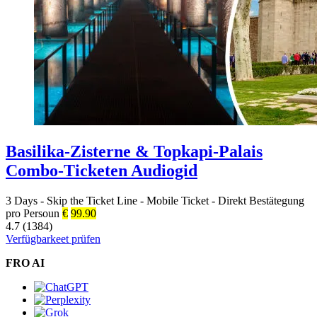
Basilika-Zisterne & Topkapi-Palais
Combo-Ticketen Audiogid
3 Days
-
Skip the Ticket Line
-
Mobile Ticket
-
Direkt Bestätegung
pro Persoun
€
99.90
4.7 (1384)
Verfügbarkeet prüfen
FRO AI