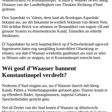
Waassersystem vu Konstantinopel. Si hunn d’Waasser iwwer laang
Distanze vun der Landbëllegkeet vun Thrakien Richtung d'Stad
gedroen.
Den Aquedukt vu Valens, deen haut als Bozdogan-Aquedukt
bekannt ass, ass déi bekanntst iwwerlieft Sektioun vun dësem Netz.
Déi sichtbar Bréck war nëmmen ee Bestanddeel vun engem vill méi
grousse System vu ënnerierdesche Kanäl, Tunnellen an erhiefte
Strukturen.
D’Aquedukter hu sech haaptsächlech op d’Schwéierkraaft ugeworf.
Ingenieuren haten eng suergfälteg kontrolléiert Ofsenkung ze
erhalen, sou datt d’Waasser weiderhin geplënnert ass ouni ze séier
ze fléissen oder ze stoppen, ier et Konstantinopel erreecht huet.
Wéi gouf d’Waasser bannent
Konstantinopel verdeelt?
Nodeems d’Stad eraginn ass, ass d’Waasser duerch méi kleng
Kanäl, Päifen a Verdeelungspunkte gefouert ginn. Duerno konnt et
op ëffentlech Bäder, Sprangbrunnen, imperial Gebaier a
Speicherbehälter geriicht ginn.
Net all Deeler vun der Stad kruten d’Waasser op déiselwecht