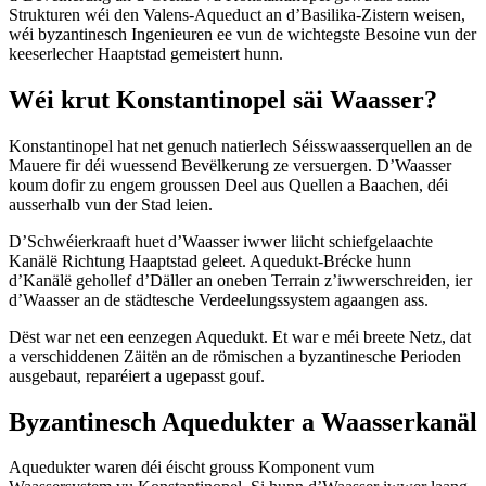
Strukturen wéi den Valens-Aqueduct an d’Basilika-Zistern weisen,
wéi byzantinesch Ingenieuren ee vun de wichtegste Besoine vun der
keeserlecher Haaptstad gemeistert hunn.
Wéi krut Konstantinopel säi Waasser?
Konstantinopel hat net genuch natierlech Séisswaasserquellen an de
Mauere fir déi wuessend Bevëlkerung ze versuergen. D’Waasser
koum dofir zu engem groussen Deel aus Quellen a Baachen, déi
ausserhalb vun der Stad leien.
D’Schwéierkraaft huet d’Waasser iwwer liicht schiefgelaachte
Kanälë Richtung Haaptstad geleet. Aquedukt-Brécke hunn
d’Kanälë gehollef d’Däller an oneben Terrain z’iwwerschreiden, ier
d’Waasser an de städtesche Verdeelungssystem agaangen ass.
Dëst war net een eenzegen Aquedukt. Et war e méi breete Netz, dat
a verschiddenen Zäitën an de römischen a byzantinesche Perioden
ausgebaut, reparéiert a ugepasst gouf.
Byzantinesch Aquedukter a Waasserkanäl
Aquedukter waren déi éischt grouss Komponent vum