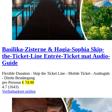
Basilika-Zisterne & Hagia-Sophia Skip-
the-Ticket-Line Entrée-Ticket mat Audio-
Guide
Flexible Duration
-
Skip the Ticket Line
-
Mobile Ticket
-
Audiogids
-
Direkt Bestätegung
pro Persoun
€
74.90
4.7 (1643)
Verfügbarkeet prüfen