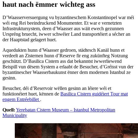
haut nach ëmmer wichteg ass
D’Waasserversuergung vu byzantineschem Konstantinopel war méi
wéi eng Rei beeindruckend Monumenter. Et war e vernetzten
Infrastruktursystem, deen d’Waasser aus wäit ewech gezunnen
Urspréng bruecht, iwwer schwéier Land transportéiert a sécher an
der Haaptstad gelagert huet.
Aquedukten hunn d’Waasser gedroen, städtesch Kanäl hunn et
verdeelt an Zisternen hunn d’Reserve fir eng zukünfteg Notzung
geschützt. D’Basilica Cistern ass dat bekanntst iwwerliewend
Beispill vun dësem System a erlaabt de Besucher, d’Gréisst vun der
byzantinescher Waasserbaukunst ënner dem modernen Istanbul ze
gesinn.
Besucher, déi d’Reservoir wëllen gesinn an léiere wéi et
funktionéiert huet, kënnen de
Basilica Cistern guidéiert Tour mat
engem Entréebillet
.
Quell:
Yerebatan Cistern Museum – Istanbul Metropolitan
Municipality