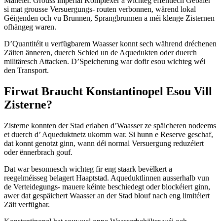
Manéier. Grouss imperial Komplexer a wichteg ëffentlech Gebaier
si mat grousse Versuergungs- routen verbonnen, wärend lokal
Géigenden och vu Brunnen, Sprangbrunnen a méi klenge Zisternen
ofhängeg waren.
D’Quantitéit u verfügbarem Waasser konnt sech während dréchenen
Zäiten änneren, duerch Schied un de Aquedukten oder duerch
militäresch Attacken. D’Speicherung war dofir esou wichteg wéi
den Transport.
Firwat Braucht Konstantinopel Esou Vill
Zisterne?
Zisterne konnten der Stad erlaben d’Waasser ze späicheren nodeems
et duerch d’ Aqueduktnetz ukomm war. Si hunn e Reserve geschaf,
dat konnt genotzt ginn, wann déi normal Versuergung reduzéiert
oder ënnerbrach gouf.
Dat war besonnesch wichteg fir eng staark bevëlkert a
reegelméisseg belagert Haaptstad. Aqueduktlinnen ausserhalb vun
de Verteidegungs- mauere kéinte beschiedegt oder blockéiert ginn,
awer dat gespäichert Waasser an der Stad blouf nach eng limitéiert
Zäit verfügbar.