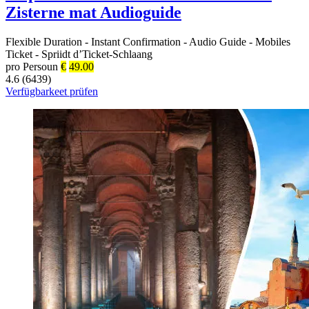
Zisterne mat Audioguide
Flexible Duration
-
Instant Confirmation
-
Audio Guide
-
Mobiles
Ticket
-
Spriidt d’Ticket-Schlaang
pro Persoun
€
49.00
4.6 (6439)
Verfügbarkeet prüfen