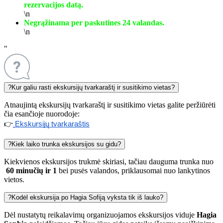
rezervacijos datą.
\n
Negrąžinama per paskutines 24 valandas.
\n
"
?
Kur galiu rasti ekskursijų tvarkaraštį ir susitikimo vietas?
Atnaujintą ekskursijų tvarkaraštį ir susitikimo vietas galite peržiūrėti
čia esančioje nuorodoje:
👉
Ekskursijų tvarkaraštis
?
Kiek laiko trunka ekskursijos su gidu?
Kiekvienos ekskursijos trukmė skiriasi, tačiau dauguma trunka nuo
60 minučių ir 1
bei pusės valandos, priklausomai nuo lankytinos
vietos.
?
Kodėl ekskursija po Hagia Sofiją vyksta tik iš lauko?
Dėl nustatytų reikalavimų organizuojamos ekskursijos viduje
Hagia