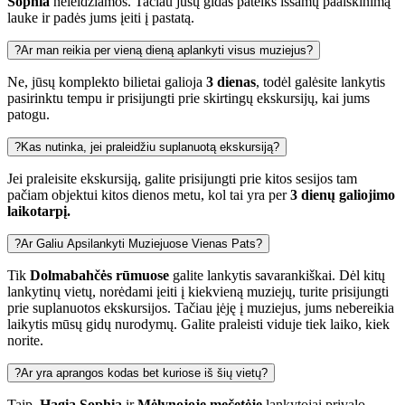
Sophia
neleidžiamos. Tačiau jūsų gidas pateiks išsamų paaiškinimą
lauke ir padės jums įeiti į pastatą.
?
Ar man reikia per vieną dieną aplankyti visus muziejus?
Ne, jūsų komplekto bilietai galioja
3 dienas
, todėl galėsite lankytis
pasirinktu tempu ir prisijungti prie skirtingų ekskursijų, kai jums
patogu.
?
Kas nutinka, jei praleidžiu suplanuotą ekskursiją?
Jei praleisite ekskursiją, galite prisijungti prie kitos sesijos tam
pačiam objektui kitos dienos metu, kol tai yra per
3 dienų galiojimo
laikotarpį.
?
Ar Galiu Apsilankyti Muziejuose Vienas Pats?
Tik
Dolmabahčės rūmuose
galite lankytis savarankiškai. Dėl kitų
lankytinų vietų, norėdami įeiti į kiekvieną muziejų, turite prisijungti
prie suplanuotos ekskursijos. Tačiau įėję į muziejus, jums nebereikia
laikytis mūsų gidų nurodymų. Galite praleisti viduje tiek laiko, kiek
norite.
?
Ar yra aprangos kodas bet kuriose iš šių vietų?
Taip,
Hagia Sophia
ir
Mėlynojoje mečetėje
lankytojai privalo