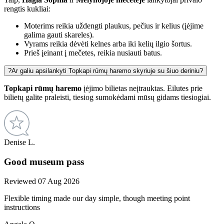
rengtis kukliai:
Moterims reikia uždengti plaukus, pečius ir kelius (įėjime
galima gauti skareles).
Vyrams reikia dėvėti kelnes arba iki kelių ilgio šortus.
Prieš įeinant į mečetes, reikia nusiauti batus.
?
Ar galiu apsilankyti Topkapi rūmų haremo skyriuje su šiuo deriniu?
Topkapi rūmų haremo
įėjimo bilietas neįtrauktas. Eilutes prie
bilietų galite praleisti, tiesiog sumokėdami mūsų gidams tiesiogiai.
Denise L.
Good museum pass
Reviewed 07 Aug 2026
Flexible timing made our day simple, though meeting point
instructions