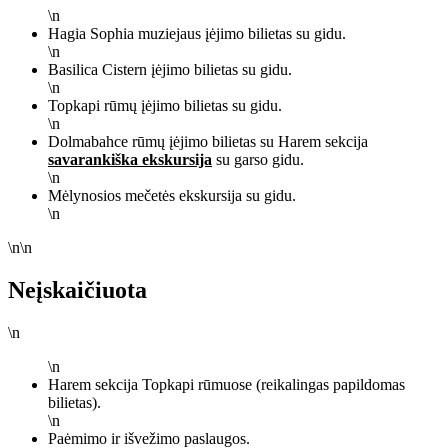
\n
Hagia Sophia muziejaus įėjimo bilietas su gidu.
\n
Basilica Cistern įėjimo bilietas su gidu.
\n
Topkapi rūmų įėjimo bilietas su gidu.
\n
Dolmabahce rūmų įėjimo bilietas su Harem sekcija
savarankiška ekskursija
su garso gidu.
\n
Mėlynosios mečetės ekskursija su gidu.
\n
\n\n
Neįskaičiuota
\n
\n
Harem sekcija Topkapi rūmuose (reikalingas papildomas
bilietas).
\n
Paėmimo ir išvežimo paslaugos.