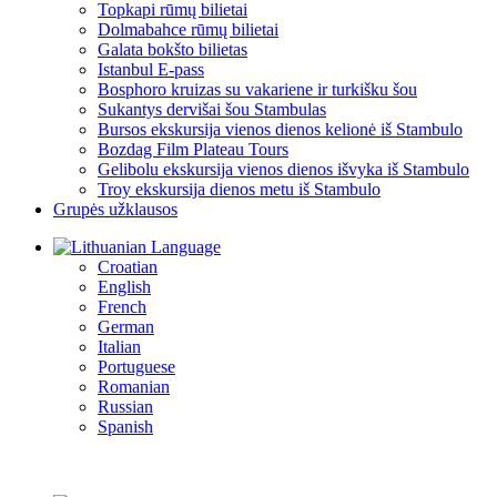
Topkapi rūmų bilietai
Dolmabahce rūmų bilietai
Galata bokšto bilietas
Istanbul E-pass
Bosphoro kruizas su vakariene ir turkišku šou
Sukantys dervišai šou Stambulas
Bursos ekskursija vienos dienos kelionė iš Stambulo
Bozdag Film Plateau Tours
Gelibolu ekskursija vienos dienos išvyka iš Stambulo
Troy ekskursija dienos metu iš Stambulo
Grupės užklausos
Language
Croatian
English
French
German
Italian
Portuguese
Romanian
Russian
Spanish