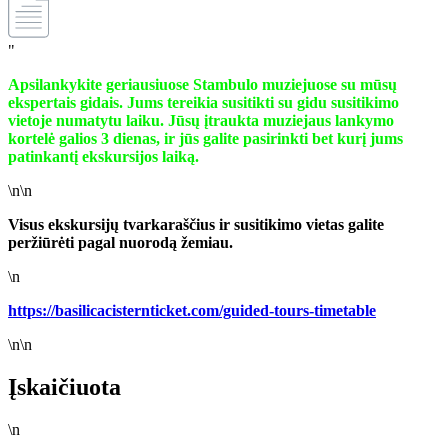
"
Apsilankykite geriausiuose Stambulo muziejuose su mūsų
ekspertais gidais. Jums tereikia susitikti su gidu susitikimo
vietoje numatytu laiku. Jūsų įtraukta muziejaus lankymo
kortelė galios 3 dienas, ir jūs galite pasirinkti bet kurį jums
patinkantį ekskursijos laiką.
\n\n
Visus ekskursijų tvarkaraščius ir susitikimo vietas galite
peržiūrėti pagal nuorodą žemiau.
\n
https://basilicacisternticket.com/guided-tours-timetable
\n\n
Įskaičiuota
\n