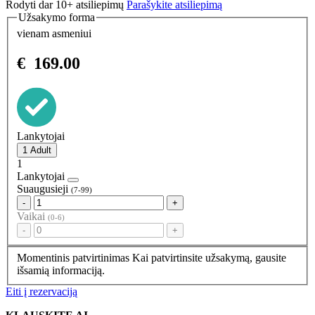
Rodyti dar 10+ atsiliepimų
Parašykite atsiliepimą
Užsakymo forma
vienam asmeniui
€
169.00
Lankytojai
1
Lankytojai
Suaugusieji
(7-99)
-
+
Vaikai
(0-6)
-
+
Momentinis patvirtinimas
Kai patvirtinsite užsakymą, gausite
išsamią informaciją.
Eiti į rezervaciją