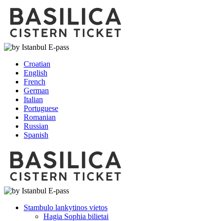
Croatian
English
French
German
Italian
Portuguese
Romanian
Russian
Spanish
Stambulo lankytinos vietos
Hagia Sophia bilietai