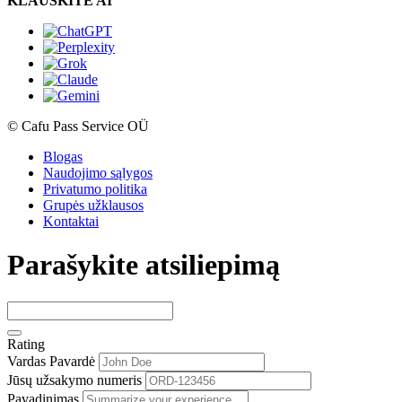
KLAUSKITE AI
© Cafu Pass Service OÜ
Blogas
Naudojimo sąlygos
Privatumo politika
Grupės užklausos
Kontaktai
Parašykite atsiliepimą
Rating
Vardas Pavardė
Jūsų užsakymo numeris
Pavadinimas