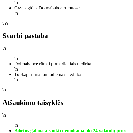
\n
Gyvas gidas Dolmabahce rūmuose
\n
\n\n
Svarbi pastaba
\n
\n
Dolmabahce rūmai pirmadieniais nedirba.
\n
Topkapi rūmai antradieniais nedirba.
\n
\n
Atšaukimo taisyklės
\n
\n
Bilietus galima atšaukti nemokamai iki 24 valandų prieš