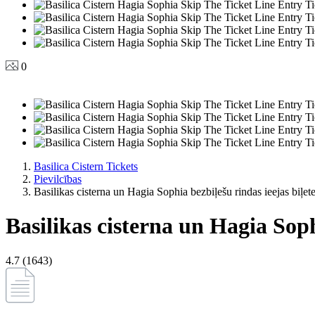
0
Basilica Cistern Tickets
Pievilcības
Basilikas cisterna un Hagia Sophia bezbiļešu rindas ieejas biļet
Basilikas cisterna un Hagia Soph
4.7 (1643)