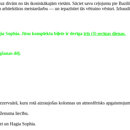
, uz divām no tās ikoniskākajām vietām. Sāciet savu ceļojumu pie Bazili
itektūras meistardarbu — un iepazīstiet tās vētraino vēsturi. Izbaudiet
gia Sophia. Jūsu komplekta biļete ir derīga
trīs (3) secīgas dienas.
gšanas dēļ.
rezervuārā, kuru rotā aizraujošas kolonnas un atmosfērisks apgaismojum
ženuma liecību.
nei un Hagia Sophia.