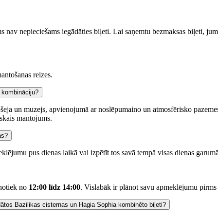
s nav nepieciešams iegādāties biļeti. Lai saņemtu bezmaksas biļeti, ju
antošanas reizes.
a kombināciju?
 mošeja un muzejs, apvienojumā ar noslēpumaino un atmosfērisko pazeme
iskais mantojums.
as?
klējumu pus dienas laikā vai izpētīt tos savā tempā visas dienas garumā
 notiek no
12:00 līdz 14:00
. Vislabāk ir plānot savu apmeklējumu pirms v
ādātos Bazilikas cisternas un Hagia Sophia kombinēto biļeti?