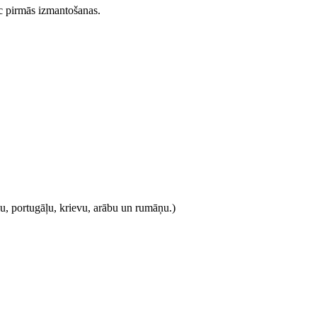
pēc pirmās izmantošanas.
ļu, portugāļu, krievu, arābu un rumāņu.)