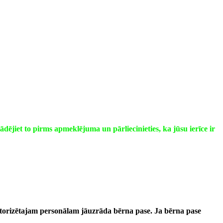
ādējiet to pirms apmeklējuma un pārliecinieties, ka jūsu ierīce ir
utorizētajam personālam jāuzrāda bērna pase
. Ja bērna pase