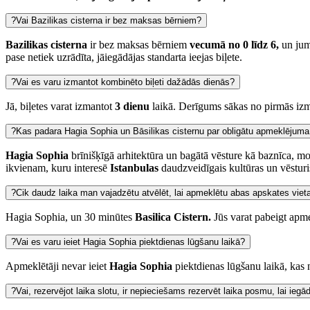
?
Vai Bazilikas cisterna ir bez maksas bērniem?
Bazilikas cisterna
ir bez maksas bērniem
vecumā no 0 līdz 6,
un jum
pase netiek uzrādīta, jāiegādājas standarta ieejas biļete.
?
Vai es varu izmantot kombinēto biļeti dažādās dienās?
Jā, biļetes varat izmantot
3 dienu
laikā. Derīgums sākas no pirmās izm
?
Kas padara Hagia Sophia un Bāsilikas cisternu par obligātu apmeklējum
Hagia Sophia
brīnišķīgā arhitektūra un bagātā vēsture kā baznīca,
ikvienam, kuru interesē
Istanbulas
daudzveidīgais kultūras un vēstur
?
Cik daudz laika man vajadzētu atvēlēt, lai apmeklētu abas apskates viet
Hagia Sophia, un 30 minūtes
Basilica Cistern.
Jūs varat pabeigt apme
?
Vai es varu ieiet Hagia Sophia piektdienas lūgšanu laikā?
Apmeklētāji nevar ieiet
Hagia Sophia
piektdienas lūgšanu laikā, kas
?
Vai, rezervējot laika slotu, ir nepieciešams rezervēt laika posmu, lai ieg