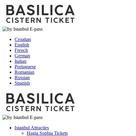
Croatian
English
French
German
Italian
Portuguese
Romanian
Russian
Spanish
Istanbul Attracties
Hagia Sophia Tickets