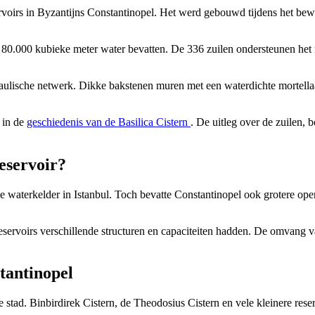
rvoirs in Byzantijns Constantinopel. Het werd gebouwd tijdens het bewi
r 80.000 kubieke meter water bevatten. De 336 zuilen ondersteunen he
aulische netwerk. Dikke bakstenen muren met een waterdichte mortellaag
 in de
geschiedenis van de Basilica Cistern
. De uitleg over de zuilen,
eservoir?
se waterkelder in Istanbul. Toch bevatte Constantinopel ook grotere op
eservoirs verschillende structuren en capaciteiten hadden. De omvang v
tantinopel
 stad. Binbirdirek Cistern, de Theodosius Cistern en vele kleinere rese