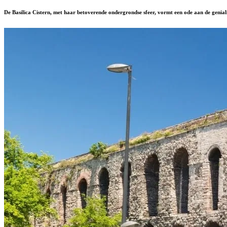
De Basilica Cistern, met haar betoverende ondergrondse sfeer, vormt een ode aan de geniali