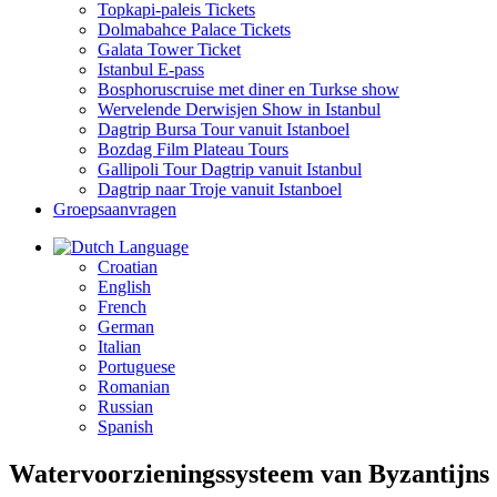
Topkapi-paleis Tickets
Dolmabahce Palace Tickets
Galata Tower Ticket
Istanbul E-pass
Bosphoruscruise met diner en Turkse show
Wervelende Derwisjen Show in Istanbul
Dagtrip Bursa Tour vanuit Istanboel
Bozdag Film Plateau Tours
Gallipoli Tour Dagtrip vanuit Istanbul
Dagtrip naar Troje vanuit Istanboel
Groepsaanvragen
Language
Croatian
English
French
German
Italian
Portuguese
Romanian
Russian
Spanish
Watervoorzieningssysteem van Byzantijns 