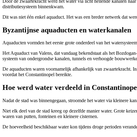
Door de zwaartekracht werd het water via licht hellende kanalen naar 
distributiesysteem binnenkwam.
Dit was niet één enkel aquaduct. Het was een breder netwerk dat werd
Byzantijnse aquaducten en waterkanalen
Aquaducten vormden het eerste grote onderdeel van het watersysteem 
Het Aquaduct van Valens, dat vandaag bekendstaat als het Bozdogan-a
systeem van ondergrondse kanalen, tunnels en verhoogde bouwwerk
De aquaducten waren voornamelijk afhankelijk van zwaartekracht. Ing
voordat het Constantinopel bereikte.
Hoe werd water verdeeld in Constantinope
Nadat de stad was binnengegaan, stroomde het water via kleinere kan
Niet elk deel van de stad kreeg op dezelfde manier water. Grote keiz
waren van putten, fonteinen en kleinere cisternen.
De hoeveelheid beschikbaar water kon tijdens droge perioden verander