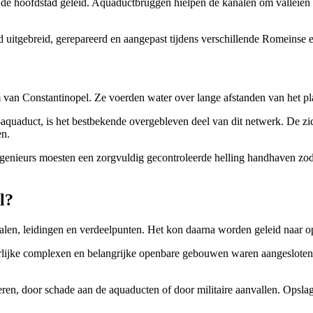
de hoofdstad geleid. Aquaductbruggen hielpen de kanalen om valleien en 
 uitgebreid, gerepareerd en aangepast tijdens verschillende Romeinse e
van Constantinopel. Ze voerden water over lange afstanden van het pla
quaduct, is het bestbekende overgebleven deel van dit netwerk. De zic
en.
enieurs moesten een zorgvuldig gecontroleerde helling handhaven zodat
l?
alen, leidingen en verdeelpunten. Het kon daarna worden geleid naar o
erlijke complexen en belangrijke openbare gebouwen waren aangesloten 
en, door schade aan de aquaducten of door militaire aanvallen. Opslag 