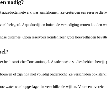
nen nodig?
ia het aquaductennetwerk was aangekomen. Ze creëerden een reserve di
k werd belegerd. Aquaductlijnen buiten de verdedigingsmuren konden w
dse cisternes. Open reservoirs konden zeer grote hoeveelheden bevatte
pel?
er het historische Constantinopel. Academische studies hebben bewijs 
bouwen of zijn nog niet volledig onderzocht. Ze verschilden ook sterk
e water werd opgeslagen in verschillende wijken. Voor een overzicht 