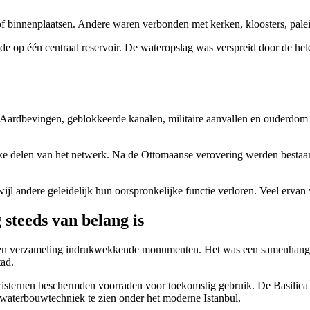
innenplaatsen. Andere waren verbonden met kerken, kloosters, palei
e op één centraal reservoir. De wateropslag was verspreid door de hele
 Aardbevingen, geblokkeerde kanalen, militaire aanvallen en ouderdo
jke delen van het netwerk. Na de Ottomaanse verovering werden besta
jl andere geleidelijk hun oorspronkelijke functie verloren. Veel erva
steeds van belang is
en verzameling indrukwekkende monumenten. Het was een samenhangend
tad.
 cisternen beschermden voorraden voor toekomstig gebruik. De Basilica
 waterbouwtechniek te zien onder het moderne Istanbul.