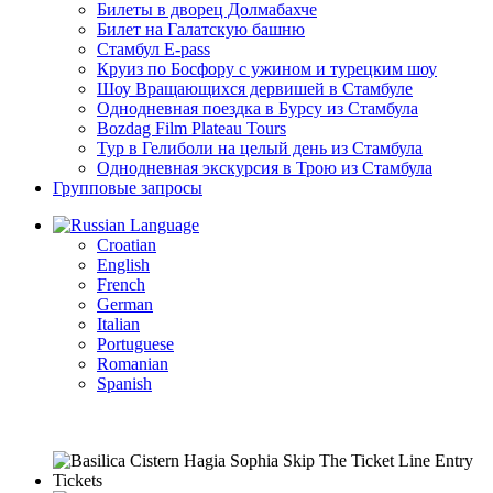
Билеты в дворец Долмабахче
Билет на Галатскую башню
Стамбул E-pass
Круиз по Босфору с ужином и турецким шоу
Шоу Вращающихся дервишей в Стамбуле
Однодневная поездка в Бурсу из Стамбула
Bozdag Film Plateau Tours
Тур в Гелиболи на целый день из Стамбула
Однодневная экскурсия в Трою из Стамбула
Групповые запросы
Language
Croatian
English
French
German
Italian
Portuguese
Romanian
Spanish