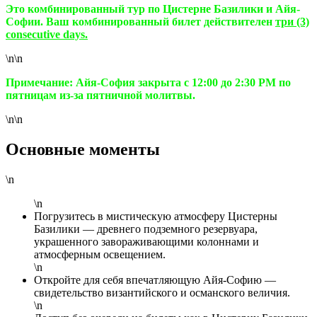
Это комбинированный тур по Цистерне Базилики и Айя-
Софии. Ваш комбинированный билет действителен
три (3)
consecutive days.
\n\n
Примечание: Айя-София закрыта с 12:00 до 2:30 PM по
пятницам из-за пятничной молитвы.
\n\n
Основные моменты
\n
\n
Погрузитесь в мистическую атмосферу Цистерны
Базилики — древнего подземного резервуара,
украшенного завораживающими колоннами и
атмосферным освещением.
\n
Откройте для себя впечатляющую Айя-Софию —
свидетельство византийского и османского величия.
\n