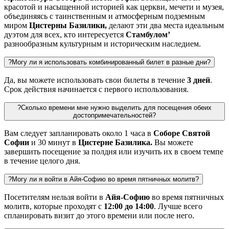
красотой и насыщенной историей как церкви, мечети и музея,
объединяясь с таинственным и атмосферным подземным
миром
Цистерны Базилики,
делают эти два места идеальным
дуэтом для всех, кто интересуется
Стамбулом’
разнообразным культурным и историческим наследием.
?
Могу ли я использовать комбинированный билет в разные дни?
Да, вы можете использовать свои билеты в течение
3 дней
.
Срок действия начинается с первого использования.
?
Сколько времени мне нужно выделить для посещения обеих
достопримечательностей?
Вам следует запланировать около 1 часа в
Соборе Святой
Софии
и 30 минут в
Цистерне Базилика.
Вы можете
завершить посещение за полдня или изучить их в своем темпе
в течение целого дня.
?
Могу ли я войти в Айя-Софию во время пятничных молитв?
Посетителям нельзя войти в
Айя-Софию
во время пятничных
молитв, которые проходят с
12:00 до 14:00
. Лучше всего
спланировать визит до этого времени или после него.