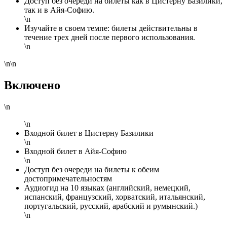
Доступ без очереди на билеты как в Цистерну Базилики,
так и в Айя-Софию.
\n
Изучайте в своем темпе: билеты действительны в
течение трех дней после первого использования.
\n
\n\n
Включено
\n
\n
Входной билет в Цистерну Базилики
\n
Входной билет в Айя-Софию
\n
Доступ без очереди на билеты к обеим
достопримечательностям
Аудиогид на 10 языках (английский, немецкий,
испанский, французский, хорватский, итальянский,
португальский, русский, арабский и румынский.)
\n