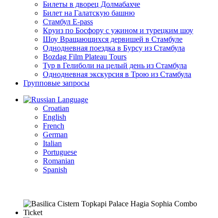
Билеты в дворец Долмабахче
Билет на Галатскую башню
Стамбул E-pass
Круиз по Босфору с ужином и турецким шоу
Шоу Вращающихся дервишей в Стамбуле
Однодневная поездка в Бурсу из Стамбула
Bozdag Film Plateau Tours
Тур в Гелиболи на целый день из Стамбула
Однодневная экскурсия в Трою из Стамбула
Групповые запросы
Language
Croatian
English
French
German
Italian
Portuguese
Romanian
Spanish