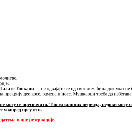
 молитве.
рије.
Палате Топкапи
— не одвајајте се од свог домаћина док улаз не 
 да прекрију део косе, рамена и ноге. Мушкарци треба да избегав
 не могу се прескочити. Током вршних периода, редови могу п
е унапред преузети.
е датума ваше резервације.