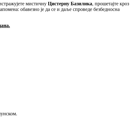
 истражујете мистичну
Цистерну Базилика
, прошетајте кроз
апомена: обавезно је да се и даље спроведе безбедносна
дана.
мунском.