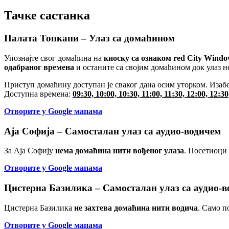
Тачке састанка
Палата Топкапи – Улаз са домаћином
Упознајте свог домаћина на
киоску са ознаком red City Windo
одабраног времена
и останите са својим домаћином док улаз н
Приступ домаћину доступан је сваког дана осим уторком. Изабе
Доступна времена:
09:30, 10:00, 10:30, 11:00, 11:30, 12:00, 12:30
Отворите у Google мапама
Аја Софија – Самосталан улаз са аудио-водичем
За Аја Софију
нема домаћина нити вођеног улаза
. Посетиоци
Отворите у Google мапама
Цистерна Базилика – Самосталан улаз са аудио-
Цистерна Базилика
не захтева домаћина нити водича
. Само п
Отворите у Google мапама