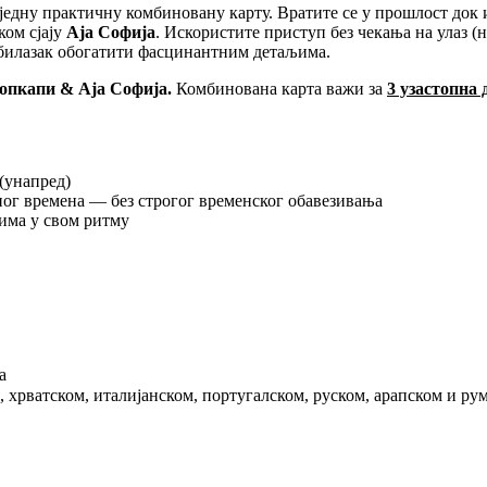
 једну практичну комбиновану карту. Вратите се у прошлост док
ком сјају
Аја Софија
. Искористите приступ без чекања на улаз (н
обилазак обогатити фасцинантним детаљима.
опкапи & Аја Софија.
Комбинована карта важи за
3 узастопна 
 (унапред)
ног времена — без строгог временског обавезивања
вима у свом ритму
а
 хрватском, италијанском, португалском, руском, арапском и ру