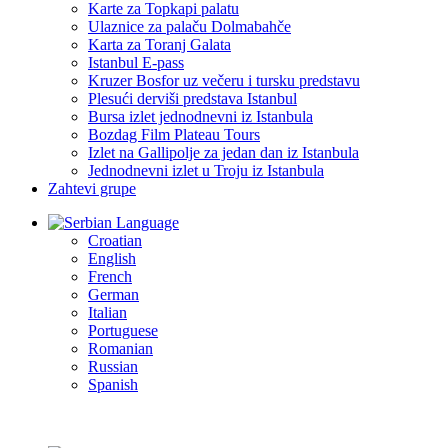
Karte za Topkapi palatu
Ulaznice za palaču Dolmabahče
Karta za Toranj Galata
Istanbul E-pass
Kruzer Bosfor uz večeru i tursku predstavu
Plesući derviši predstava Istanbul
Bursa izlet jednodnevni iz Istanbula
Bozdag Film Plateau Tours
Izlet na Gallipolje za jedan dan iz Istanbula
Jednodnevni izlet u Troju iz Istanbula
Zahtevi grupe
Language
Croatian
English
French
German
Italian
Portuguese
Romanian
Russian
Spanish