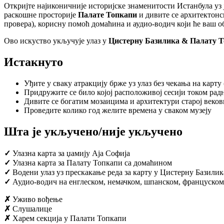
Откријте најиконичније историјске знаменитости Истанбула уз
раскошне просторије
Палате Топкапи
и дивите се архитектонс
провера), корисну помоћ домаћина и аудио-водич који ће ваш 
Ово искуство укључује улаз у
Цистерну Базилика & Палату Т
Истакнуто
Уђите у сваку атракцију брже уз улаз без чекања на карту
Придружите се било којој расположивој сесији током рад
Дивите се богатим мозаицима и архитектури старој веко
Проведите колико год желите времена у сваком музеју
Шта је укључено/није укључено
✓
Улазна карта за џамију Аја Софија
✓
Улазна карта за Палату Топкапи са домаћином
✓
Водени улаз уз прескакање реда за карту у Цистерну Базилик
✓
Аудио-водич на енглеском, немачком, шпанском, француском,
✗
Уживо вођење
✗
Слушалице
✗
Харем секција у Палати Топкапи