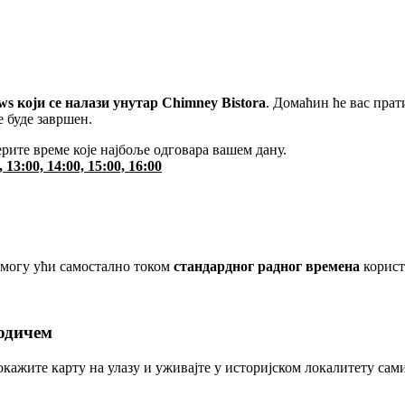
ws који се налази унутар Chimney Bistora
. Домаћин ће вас прат
е буде завршен.
рите време које најбоље одговара вашем дану.
, 13:00, 14:00, 15:00, 16:00
 могу ући самостално током
стандардног радног времена
корист
водичем
окажите карту на улазу и уживајте у историјском локалитету сам