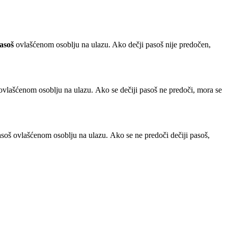
asoš
ovlašćenom osoblju na ulazu. Ako dečji pasoš nije predočen,
vlašćenom osoblju na ulazu. Ako se dečiji pasoš ne predoči, mora se
 pasoš ovlašćenom osoblju na ulazu. Ako se ne predoči dečiji pasoš,