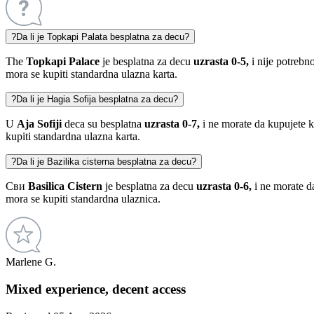
?
Da li je Topkapi Palata besplatna za decu?
The
Topkapi Palace
je besplatna za decu
uzrasta 0-5,
i nije potrebno
mora se kupiti standardna ulazna karta.
?
Da li je Hagia Sofija besplatna za decu?
U
Aja Sofiji
deca su besplatna
uzrasta 0-7,
i ne morate da kupujete k
kupiti standardna ulazna karta.
?
Da li je Bazilika cisterna besplatna za decu?
Сви
Basilica Cistern
je besplatna za decu
uzrasta 0-6,
i ne morate d
mora se kupiti standardna ulaznica.
Marlene G.
Mixed experience, decent access