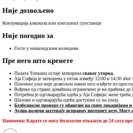
Није дозвољено
Конзумација алкохола или илегалних супстанци
Није погодно за
Госте у инвалидским колицима
Пре него што кренете
Палата Топкапи остаје затворена
сваког уторка.
Аја Софија је затворена у петак између 12:00 и 14:30 због
Поновни улаз није дозвољен након што изађете из просто
Вођење од стране домаћина ограничено је на праћење до
Потребна је одговарајућа одећа у Аја Софији: жене треба
Шалови и одговарајућа одећа доступни су на улазу.
Безбедносне провере су обавезне на свим локацијама и
Аудио-водичи захтевају исправну интернет везу. Могу с
Напомена:
Карате се могу бесплатно отказати до 24 сата пр