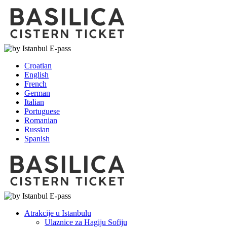
Croatian
English
French
German
Italian
Portuguese
Romanian
Russian
Spanish
Atrakcije u Istanbulu
Ulaznice za Hagiju Sofiju