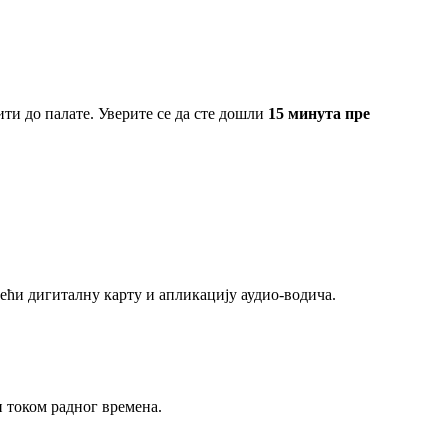
ити до палате. Уверите се да сте дошли
15 минута пре
ећи дигиталну карту и апликацију аудио-водича.
и током радног времена.