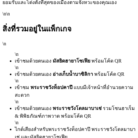
ยอมรับและโด่งดังที่สุดของเมืองตามจังหวะของคุณเอง
\n\n
สิ่งที่รวมอยู่ในแพ็กเกจ
\n
\n
เข้าชมด้วยตนเอง
มัสยิดฮายาโซเฟีย
พร้อมโค้ด QR
\n
เข้าชมด้วยตนเอง
อ่างเก็บน้ำบาซิลิกา
พร้อมโค้ด QR
\n
เข้าชม
พระราชวังท็อปคาปึ
แบบมีเจ้าหน้าที่อำนวยความ
สะดวก
\n
เข้าชมด้วยตนเอง
พระราชวังโดลมาบาเช่
รวมโซนฮาเร็ม
& พิพิธภัณฑ์ภาพวาด พร้อมโค้ด QR
\n
ไกด์เสียงสำหรับพระราชวังท็อปคาปึ พระราชวังโดลมาบา
เช่ และมัสยิดฮายาโซเฟีย