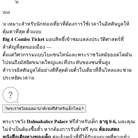
\n
\n\n
\n เหมาะสำหรับนักท่องเที่ยวที่ต้องการใช้เวลาในอิสตันบูลให้
คุ้มค่าที่สุด ตั๋วแบบ
Big 4 Combo Ticket
มอบสิทธิ์เข้าชมแหล่งประวัติศาสตร์ที่
สำคัญที่สุดของเมือง —
ตั้งแต่วิศวกรรมแบบไบแซนไทน์และพระราชวังสมัยออตโตมัน
ไปจนถึงมัสยิดขนาดใหญ่และที่ประทับของชนชั้นสูง
สำรวจอิสตันบูลได้อย่างดีที่สุดด้วยตั๋วใบเดียวที่ลื่นไหลและช่วย
ประหยัดเวลา\n
?
พระราชวังดอลมาบาห์เชฟรีสำหรับเด็กไหม?
พระราชวัง
Dolmabahce Palace
ฟรีสำหรับเด็ก
อายุ 0-6,
และคุณ
ไม่จำเป็นต้องซื้อตั๋ว หากต้องการรับตั๋วฟรี คุณ
ต้องแสดง
หนังสือเดินทางของเด็ก
ต่อเจ้าหน้าที่ที่ได้รับอนุญาตที่ทางเข้า