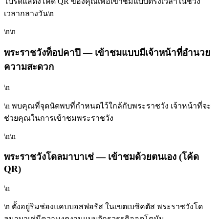
โปรดแสดงโค้ด QR ของคุณเพื่อเข้าชมแบบตรงเวลาในช่วง
เวลากลางวัน\n
\n\n
พระราชวังท็อปคาปึ — เข้าชมแบบมีเจ้าหน้าที่อำนวย
ความสะดวก
\n
\n พบคุณที่จุดนัดพบที่กำหนดไว้ใกล้กับพระราชวัง เจ้าหน้าที่จะ
ช่วยคุณในการเข้าชมพระราชวัง
\n\n
พระราชวังโดลมาบาเช่ — เข้าชมด้วยตนเอง (โค้ด
QR)
\n
\n ตั้งอยู่ริมช่องแคบบอสฟอรัส ในเขตเบซิคตัส พระราชวังโด
ลมาบาเช่มีความงดงามแบบจักรวรรดิออตโตมัน