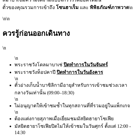
ตั๋วของคุณรวมการเข้าถึง
โซนฮาเร็ม
และ
พิพิธภัณฑ์ภาพวาด
\n
\n\n
ควรรู้ก่อนออกเดินทาง
\n
\n
พระราชวังโดลมาบาเช่
ปิดทำการในวันจันทร์
พระราชวังท็อปคาปึ
ปิดทำการในวันอังคาร
\n
ตั๋วอ่างเก็บน้ำบาซิลิกามีอายุสำหรับการเข้าชมช่วงเวลา
กลางวันเท่านั้น (09:00–18:30)
\n
ไม่อนุญาตให้เข้าชมซ้ำในทุกสถานที่ที่รวมอยู่ในแพ็กเกจ
\n
ต้องแต่งกายสุภาพเมื่อเยี่ยมชมมัสยิดฮายาโซเฟีย
มัสยิดฮายาโซเฟียปิดไม่ให้เข้าชมในวันศุกร์ ตั้งแต่ 12:00 -
14:30