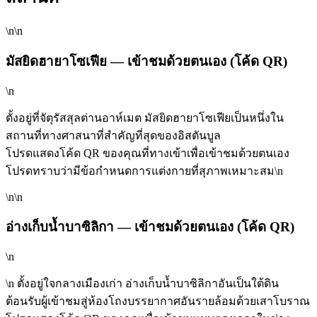
\n\n
มัสยิดฮายาโซเฟีย —
เข้าชมด้วยตนเอง (โค้ด QR)
\n
ตั้งอยู่ที่จัตุรัสสุลต่านอาห์เมต มัสยิดฮายาโซเฟียเป็นหนึ่งใน
สถานที่ทางศาสนาที่สำคัญที่สุดของอิสตันบูล
โปรดแสดงโค้ด QR ของคุณที่ทางเข้าเพื่อเข้าชมด้วยตนเอง
โปรดทราบว่ามีข้อกำหนดการแต่งกายที่สุภาพเหมาะสม\n
\n\n
อ่างเก็บน้ำบาซิลิกา — เข้าชมด้วยตนเอง (โค้ด QR)
\n
\n ตั้งอยู่ใจกลางเมืองเก่า อ่างเก็บน้ำบาซิลิกาอันเป็นใต้ดิน
ต้อนรับผู้เข้าชมสู่ห้องโถงบรรยากาศอันรายล้อมด้วยเสาโบราณ