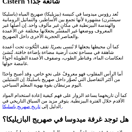
Cistern شائعة جدًا؟
تُعد رؤوس ميدوسا في كنيسة (بيزيليكا) صهريج المياه (باسليكا
سيسْترن) مشهورة لأنها تجمع بين الأساطير، والتماثيل الرومانية
والهندسة البيزنطية في مكانٍ غير مألوف واحد. إن أصلها غير
المعروف ووضعها غير المفسَّر يجعلانها مختلفة عن الأعمدة
والعناصر الحجرية الأخرى داخل الصهريج.
كما أن محيطها يجعلها لا تُنسى بصريًا. تقف النُّحُوت تحت أعمدة
شاهقة في مساحةٍ تحت أرضية مضاءة بإضاءة خافتة. تُنشئ
انعكاسات الماء، وقناطر الطوب، وصفوف الأعمدة الطويلة أجواءً
غامضة حولها.
أما الرأس المقلوب فهو معروفٌ على نحوٍ خاص، وقد أصبح واحدًا
من أكثر التفاصيل التي تُصوَّر داخل صهريج باسليكا. إن التمثيلين
اليوم مرتبطان بقوة بهوية المعلم السياحي.
كما أن تاريخهما يساعد الزوار على فهم كيفية إعادة استخدام المواد
الأقدم خلال الفترة البيزنطية. يتوفر مزيد من السياق التاريخي في
.
تاريخ صهريج باسليكا
الدليل إلى
هل توجد غرفة ميدوسا في صهريج البازيليكا؟