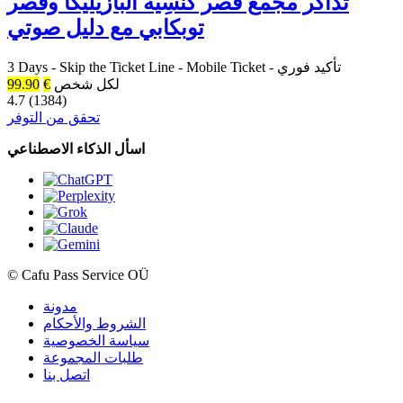
تذاكر مجمع قصر كنْسِية البازيليكا وقصر
توبكابي مع دليل صوتي
تأكيد فوري
-
Mobile Ticket
-
Skip the Ticket Line
-
3 Days
لكل شخص
€
99.90
4.7 (1384)
تحقق من التوفر
اسأل الذكاء الاصطناعي
© Cafu Pass Service OÜ
مدونة
الشروط والأحكام
سياسة الخصوصية
طلبات المجموعة
اتصل بنا