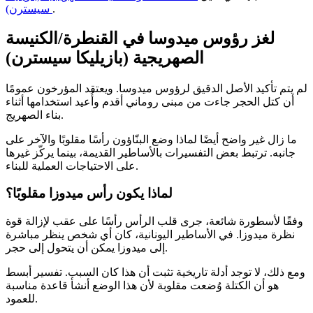
.
سيسترن)
لغز رؤوس ميدوسا في القنطرة/الكنيسة
الصهريجية (بازيليكا سيسترن)
لم يتم تأكيد الأصل الدقيق لرؤوس ميدوسا. ويعتقد المؤرخون عمومًا
أن كتل الحجر جاءت من مبنى روماني أقدم وأُعيد استخدامها أثناء
بناء الصهريج.
ما زال غير واضح أيضًا لماذا وضع البنّاؤون رأسًا مقلوبًا والآخر على
جانبه. ترتبط بعض التفسيرات بالأساطير القديمة، بينما يركّز غيرها
على الاحتياجات العملية للبناء.
لماذا يكون رأس ميدوزا مقلوبًا؟
وفقًا لأسطورة شائعة، جرى قلب الرأس رأسًا على عقب لإزالة قوة
نظرة ميدوزا. في الأساطير اليونانية، كان أي شخص ينظر مباشرة
إلى ميدوزا يمكن أن يتحول إلى حجر.
ومع ذلك، لا توجد أدلة تاريخية تثبت أن هذا كان السبب. تفسير أبسط
هو أن الكتلة وُضعت مقلوبة لأن هذا الوضع أنشأ قاعدة مناسبة
للعمود.