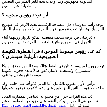
المألوفة مجهولين. وقد أوجدت هذه اللغز الكثير من القصص
والنظريات عبر السنين.
أين توجد رؤوس ميدوسا؟
توجد رأسا ميدوسا داخل المساحة الرئيسية تحت الأرض في صهريج
البازيليك. وتقفان تحت عمودين قرب الطرف الأبعد من مسار الزوار.
لا تُعرضان في غرفة متحف منفصلة. يمكن للزوار رؤيتهما أثناء
التجول في الصهريج واتباع المنصات المرتفعة بين العمودين.
كم عدد رؤوس ميدوسا الموجودة في القنطرة/الكنيسة
الصهريجية (بازيليكا سيسترن)؟
توجد رؤوسا ميدوسا اثنتان في القنطرة/الكنيسة الصهريجية (بازيليكا
سيسترن). وتُستخدم الاثنتان كقواعد لأعمدة حجرية، لكنهما
موضوعتان بشكل مختلف.
الرأس الأول مقلوب بالكامل. أما الثاني فمُوجَّه على جانبه. وقد
ساعد حجمُهما البنّائين البيزنطيين على دعم الأعمدة فوقهما وتعديلها.
تُعد هذه القواعد جزءًا من مجموعة العناصر المعمارية المعاد
استخدامها في الصهريج. يمكن العثور على مزيد من المعلومات عن
البنية في دليل
أعمدة القنطرة/الكنيسة الصهريجية (بازيليكا