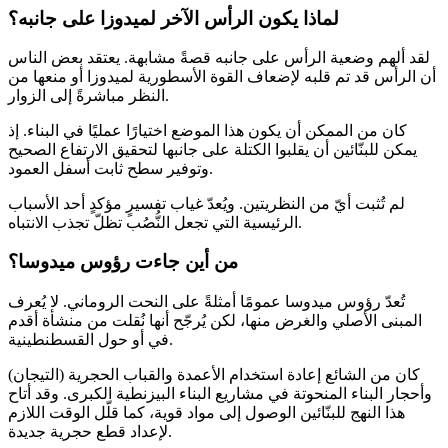
لماذا يكون الرأس الآخر لميدوزا على جانبه؟
لقد ألهم وضعية الرأس على جانبه قصةً مشابهة. يعتقد بعض الناس
أن الرأس قد تم قلبه لإضعاف القوة الأسطورية لميدوزا أو منعها من
النظر مباشرةً إلى الزوار.
كان من الممكن أن يكون هذا الموضع اختيارًا عمليًا في البناء. إذ
يمكن للبنّائين أن يقلبوا الكتلة على جانبها لتحقيق الارتفاع الصحيح
وتوفير سطح ثابت أسفل العمود.
لم تُثبت أيّ من النظريتين. ويُعدّ غياب تفسيرٍ مؤكدٍ أحد الأسباب
الرئيسية التي تجعل النُّصُب تظلّ تجذب الانتباه.
من أين جاءت رؤوس ميدوسا؟
تُعدّ رؤوس ميدوسا عمومًا أمثلةً على النحت الروماني. لا يُعرف
المبنى الأصلي والغرض منها، لكن يُرجّح أنها نُقلت من منشأة أقدم
في أو حول القسطنطينية.
كان من الشائع إعادة استخدام الأعمدة والقباب الحجرية (التيجان)
وأحجار البناء المنحوتة في مشاريع البناء البيزنطية الكبرى. وقد أتاح
هذا النهج للبنّائين الوصول إلى مواد قوية، كما قلّل الوقت اللازم
لإعداد قطع حجرية جديدة.