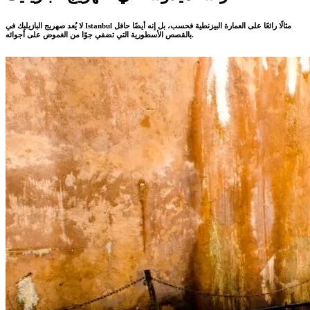
لا يُعد صهريج البازيليك في Istanbul مثالًا رائعًا على العمارة البيزنطية فحسب، بل إنه أيضًا حافل
بالقصص الأسطورية التي تضفي جوًا من الغموض على أجوائه.