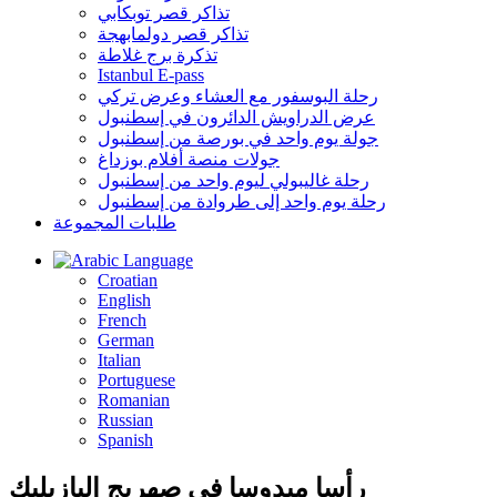
تذاكر قصر توبكابي
تذاكر قصر دولمابهجة
تذكرة برج غلاطة
Istanbul E-pass
رحلة البوسفور مع العشاء وعرض تركي
عرض الدراويش الدائرون في إسطنبول
جولة يوم واحد في بورصة من إسطنبول
جولات منصة أفلام بوزداغ
رحلة غاليبولي ليوم واحد من إسطنبول
رحلة يوم واحد إلى طروادة من إسطنبول
طلبات المجموعة
Language
Croatian
English
French
German
Italian
Portuguese
Romanian
Russian
Spanish
رأسا ميدوسا في صهريج البازيليك