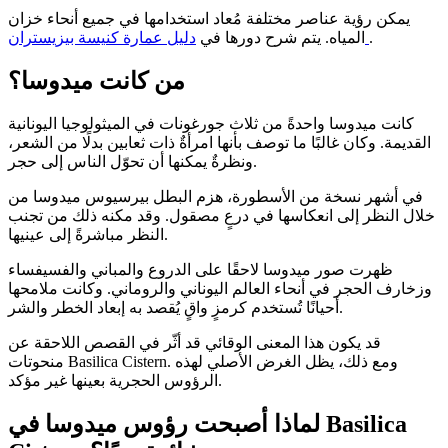
يمكن رؤية عناصر مختلفة مُعاد استخدامها في جميع أنحاء خزان
.
دليل عمارة كنيسة بيزيستران
المياه. يتم شرح دورها في
من كانت ميدوسا؟
كانت ميدوسا واحدةً من ثلاث جورغونات في الميثولوجيا اليونانية
القديمة. وكان غالبًا ما توصف بأنها امرأةٌ ذات ثعابين بدلًا من الشعر،
ونظرةٌ يمكنها أن تحوّل الناس إلى حجر.
في أشهر نسخة من الأسطورة، هزم البطل بيرسيوس ميدوسا من
خلال النظر إلى انعكاسها في درعٍ مصقول. وقد مكنه ذلك من تجنب
النظر مباشرةً إلى عينيها.
ظهرت صور ميدوسا لاحقًا على الدروع والمباني والفسيفساء
وزخارف الحجر في أنحاء العالم اليوناني والروماني. وكانت ملامحها
أحيانًا تُستخدم كرمزٍ واقٍ يُقصد به إبعاد الخطر والشر.
قد يكون هذا المعنى الوقائي قد أثّر في القصص اللاحقة عن
منحوتات Basilica Cistern. ومع ذلك، يظل الغرض الأصلي لهذه
الرؤوس الحجرية بعينها غير مؤكد.
لماذا أصبحت رؤوس ميدوسا في Basilica