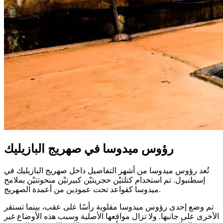
رؤوس ميدوسا في صهريج البازيليك
تُعد رؤوس ميدوسا من أشهر التفاصيل داخل صهريج البازيليك في
إسطنبول. تم استخدام كتلتيْن حجريتيْن كبيرتيْن منحوتتيْن بملامح
ميدوسا كقواعد تحت عمودين من أعمدة الصهريج.
تم وضع إحدى رؤوس ميدوسا مقلوبة رأسًا على عقب، بينما تستقر
الأخرى على جانبها. ولا تزال مواقعها الأصلية وسبب هذه الأوضاع غير