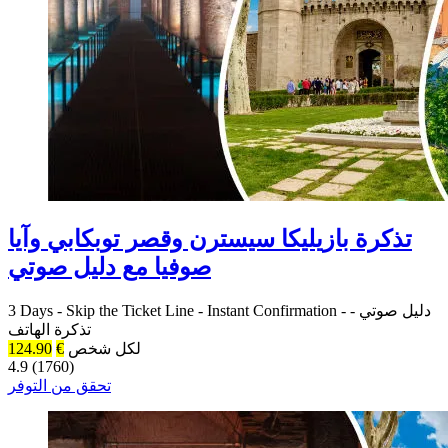
تذكرة بازيليكا سيسترن وقصر توبكابي وآيا
صوفيا مع دليل صوتي
دليل صوتي
-
-
Instant Confirmation
-
Skip the Ticket Line
-
3 Days
تذكرة الهاتف
لكل شخص
€
124.90
4.9 (1760)
تحقق من التوفر