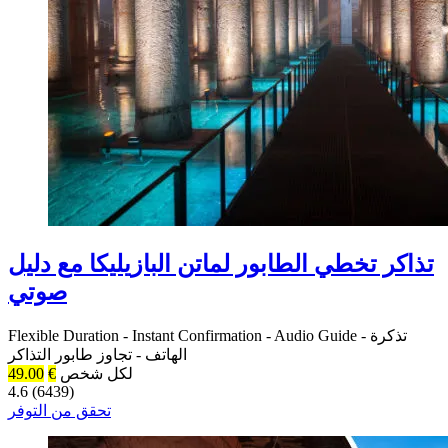
تذاكر تخطي الطابور لماتن البازيليكا مع دليل
صوتي
تذكرة
-
Audio Guide
-
Instant Confirmation
-
Flexible Duration
الهاتف
-
تجاوز طابور التذاكر
لكل شخص
€
49.00
4.6 (6439)
تحقق من التوفر