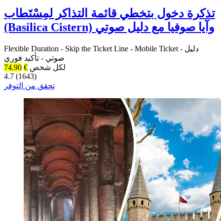
تذكرة دخول بتخطي قائمة التذاكر لمِسْتَطاب
(Basilica Cistern) وآيا صوفيا مع دليل صوتي
دليل
-
Mobile Ticket
-
Skip the Ticket Line
-
Flexible Duration
صوتي
-
تأكيد فوري
لكل شخص
€
74.90
4.7 (1643)
تحقق من التوفر