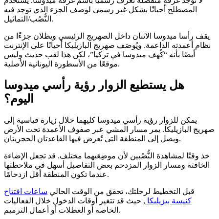
لا توجد غرفة منفصلة تُعرف رسميًا باسم غرفة ميدوسا. يُستخدم
المصطلح أحيانًا بشكل غير رسمي لوصف الجزء الذي توجد فيه
النُّصُب/التماثيل.
يقف رأسا ميدوسا الاثنان داخل الصهريج الرئيسي ويظلان جزءًا من
نظام أعمدته الداعمة. ويُوصَف صهريج البازيليكا أحيانًا على الإنترنت
أيضًا بأنه “كُهف ميدوسا في تركيا”، لكن هذا لقب حديث وليس
موقعًا من الأسطورة اليونانية الأصلية.
هل يستطيع الزوار رؤية رأسي ميدوسا
اليوم؟
يمكن للزوار رؤية رأسي ميدوسا كليهما خلال زيارة قياسية إلى
صهريج البازيليكا. يمر مسار المشي عبر صفوف الأعمدة تحت الأرض
ويصل إلى المنطقة التي تُعرض فيها القاعدتان الحجريتان.
خذ وقتًا لمشاهدة النُّصُبين لأن موضِعَيهما مختلف. قد تجعل الإضاءة
الخافتة ومسار الزوار المزدحم بعض التفاصيل أسهل في ملاحظتها
عندما تكون المنطقة أقل ازدحامًا.
قبل التخطيط لرحلتك، تحقق من الوقت الحالي
ساعات افتتاح
كنيسة بيزيليكا
, حيث قد تتغير أوقات الدخول خلال الفعاليات
الخاصة أو العطلات أو أعمال الترميم.