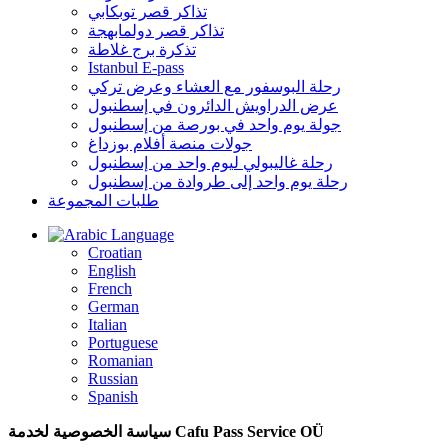
تذاكر قصر توبكابي
تذاكر قصر دولمابهجة
تذكرة برج غلاطة
Istanbul E-pass
رحلة البوسفور مع العشاء وعرض تركي
عرض الدراويش الدائرون في إسطنبول
جولة يوم واحد في بورصة من إسطنبول
جولات منصة أفلام بوزداغ
رحلة غاليبولي ليوم واحد من إسطنبول
رحلة يوم واحد إلى طروادة من إسطنبول
طلبات المجموعة
Language
Croatian
English
French
German
Italian
Portuguese
Romanian
Russian
Spanish
سياسة الخصوصية لخدمة Cafu Pass Service OÜ