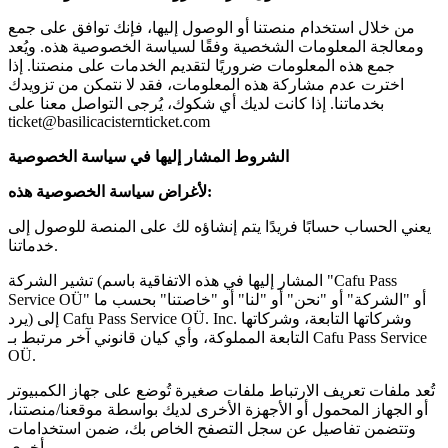
من خلال استخدام منصتنا أو الوصول إليها، فإنك توافق على جمع
ومعالجة المعلومات الشخصية وفقًا لسياسة الخصوصية هذه. ويُعد
جمع هذه المعلومات ضروريًا لتقديم الخدمات على منصتنا. إذا
اخترت عدم مشاركة هذه المعلومات، فقد لا نتمكن من تزويدك
بخدماتنا. إذا كانت لديك أي شكوك، يُرجى التواصل معنا على
ticket@basilicacisternticket.com
الشروط المشار إليها في سياسة الخصوصية
لأغراض سياسة الخصوصية هذه:
يعني الحساب حسابًا فريدًا يتم إنشاؤه لك على المنصة للوصول إلى
خدماتنا.
تشير الشركة (المشار إليها في هذه الاتفاقية باسم "Cafu Pass
Service OÜ" أو "الشركة" أو "نحن" أو "لنا" أو "خاصتنا" بحسب ما
يرد) إلى Cafu Pass Service OÜ. Inc. وشركاتها التابعة، وشركاتها
التابعة المملوكة، وأي كيان قانوني آخر مرتبط بـ Cafu Pass Service
OÜ.
تُعد ملفات تعريف الارتباط ملفات صغيرة تُوضع على جهاز الكمبيوتر
أو الجهاز المحمول أو الأجهزة الأخرى لديك بواسطة موقعنا/منصتنا،
وتتضمن تفاصيل عن سجل التصفح الخاص بك، ضمن استخدامات
أخرى.