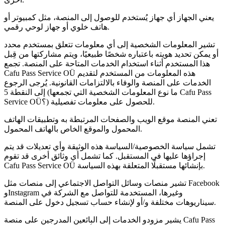
يعني الجهاز أي جهاز يُستخدم للوصول إلى المنصة، مثل كمبيوتر أو
هاتف خلوي أو جهاز لوحي رقمي.
تشير المعلومات الشخصية إلى أي معلومات تتعلق بمستخدم محدد
أو يمكن تحديد هويته باعتباره شخصًا طبيعيًا، ويتم مشاركتها من قِبل
هذا المستخدم أثناء استخدام الخدمات المتاحة على المنصة. تجمع
Cafu Pass Service OÜ هذه المعلومات من المستخدم لتقديم
الخدمات على المنصة والوفاء بالالتزامات القانونية. يُرجى الرجوع
إلى النقطة 5 (ما نوع المعلومات الشخصية التي تجمعها Cafu Pass
Service OÜ؟) للحصول على معلومات تفصيلية.
تعني المنصة موقع الويب والصفحات المرتبطة به وتطبيقات الهاتف
المحمول والموقع الخاص بالهاتف المحمول.
تشمل سياسة الخصوصية/السياسة هذه الوثيقة وأي تعديلات قد يتم
إجراؤها عليها في المستقبل. كما تشمل أي وثائق أخرى قد تقوم
Cafu Pass Service OÜ بإنشائها مستقبلًا المتعلقة بهذه السياسة.
تشير منصات وسائل التواصل الاجتماعي إلى منصات مثل Facebook
وInstagram وغيرها، المستخدمة للتواصل مع الشركة في
سيناريوهات مختلفة و/أو لإنشاء حساب تسجيل دخول على المنصة.
يشير مزودو الخدمات إلى البائعين المدرجين على منصة Cafu Pass