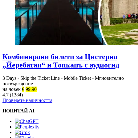
Комбинирани билети за Цистерна
„Йеребатан“ и Топкапъ с аудиогид
3 Days
-
Skip the Ticket Line
-
Mobile Ticket
-
Мгновително
потвърждение
на човек
€
99.90
4.7 (1384)
Проверете наличността
ПОПИТАЙ AI