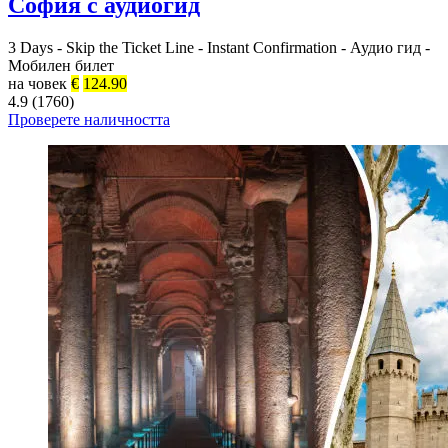
София с аудиогид
3 Days
-
Skip the Ticket Line
-
Instant Confirmation
-
Аудио гид
-
Мобилен билет
на човек
€
124.90
4.9 (1760)
Проверете наличността