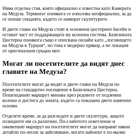
Няма отделна стая, която официално е известна като Камерата
на Медуза. Терминът понякога се използва неофициално, за да
се опише секцията, където се намират скулптурите.
И двете глави на Медуза стоят в основния цистернен басейн и
остават част от поддържащата му колонна система. Базиликата
Цистерна понякога също е описвана онлайн като „логовището
на Медуза в Турция“, но това е модерно прякор, а не локация
от оригиналния гръцки мит.
Могат ли посетителите да видят днес
главите на Медуза?
Посетителите могат да видят и двете глави на Медуза по
време на стандартно посещение в Базиликата Цистерна.
Пешеходният маршрут минава през редовете от подземни
колони и достига до зоната, където са показани двете каменни
основи.
Отделете време, за да разгледате и двете скулптури, защото
позициите им са различни. По-слаботото осветление и
оживеният маршрут на посетителите могат да направят някои
детайли по-лесни за забелязване, когато районът е по-малко