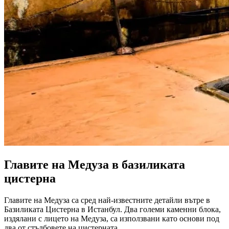
Главите на Медуза в базиликата
цистерна
Главите на Медуза са сред най-известните детайли вътре в
Базиликата Цистерна в Истанбул. Два големи каменни блока,
издялани с лицето на Медуза, са използвани като основи под
два от стълбовете на цистерната.