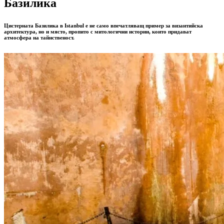
Базилика
Цистерната Базилика в Istanbul е не само впечатляващ пример за византийска
архитектура, но и място, пропито с митологични истории, които придават
атмосфера на тайнственост.