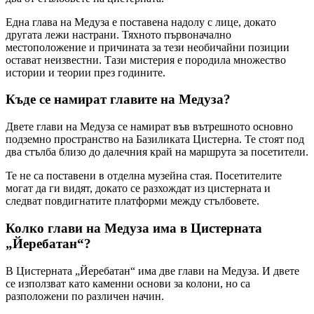
Една глава на Медуза е поставена надолу с лице, докато
другата лежи настрани. Тяхното първоначално
местоположение и причината за тези необичайни позиции
остават неизвестни. Тази мистерия е породила множество
истории и теории през годините.
Къде се намират главите на Медуза?
Двете глави на Медуза се намират във вътрешното основно
подземно пространство на Базиликата Цистерна. Те стоят под
два стълба близо до далечния край на маршрута за посетители.
Те не са поставени в отделна музейна стая. Посетителите
могат да ги видят, докато се разхождат из цистерната и
следват повдигнатите платформи между стълбовете.
Колко глави на Медуза има в Цистерната
„Йеребатан“?
В Цистерната „Йеребатан“ има две глави на Медуза. И двете
се използват като каменни основи за колони, но са
разположени по различен начин.