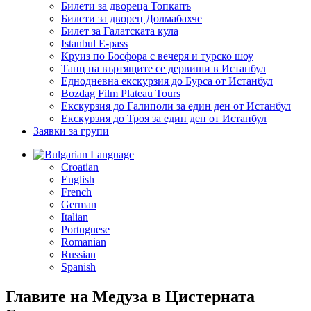
Билети за двореца Топкапъ
Билети за дворец Долмабахче
Билет за Галатската кула
Istanbul E-pass
Круиз по Босфора с вечеря и турско шоу
Танц на въртящите се дервиши в Истанбул
Еднодневна екскурзия до Бурса от Истанбул
Bozdag Film Plateau Tours
Екскурзия до Галиполи за един ден от Истанбул
Екскурзия до Троя за един ден от Истанбул
Заявки за групи
Language
Croatian
English
French
German
Italian
Portuguese
Romanian
Russian
Spanish
Главите на Медуза в Цистерната