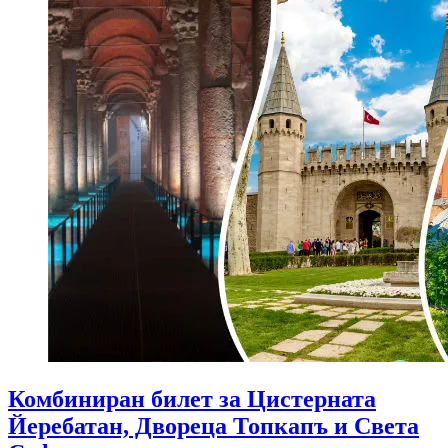
Комбиниран билет за Цистерната
Йеребатан, Двореца Топкапъ и Света