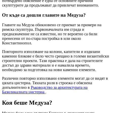
потвърдено обяснение е една от основните причини
скулптурите да продължават да привличат вниманието.
От къде са дошли главите на Медуза?
Главите на Медуза обикновено се приемат за примери на
римска скулптура. Първоначалната им сграда и
предназначение не са известни, но те вероятно са били
пренесени от по-стара постройка в или около
Константинопол.
Повторното използване на колони, капители и издялани
каменни блокове е било често срещано в големи византийски
строителни проекти. Тази практика е дала на строителите
достъп до здрави материали и е намалила времето,
необходимо за подготовка на нови каменни елементи.
Различни повторно използвани елементи могат да се видят в
цялата цистерна. Тяхната роля в строежа е обяснена
допълнително в
Ръководство за архитектурата на
Базиликалната цистерна
.
Коя беше Медуза?