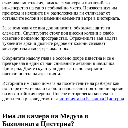
съчетават митология, римска скулптура и византийско
инженерство на едно необичайно място. Неизвестният им
произход и неясните им разположения ги отличават от
останалите колони и каменни елементи вътре в цистерната.
За запомнящия се вид допринасят и обкръжаващите ги
елементи. Скулптурите стоят под високи колони в слабо
осветено подземно пространство. Отраженията във водата,
тухлените арки и дългите редове от колони създават
мистериозна атмосфера около тях.
Обърнатата надолу глава е особено добре известна и се е
превърнала в един от най сниманите детайли в Базилика
Цистерна. Двете скулптури днес са тясно свързани с
идентичността на атракцията.
Историята им също помага на посетителите да разберат как
по-старите материали са били използвани повторно по време
на византийския период. Повече исторически контекст е
достъпен в ръководството за
историята на Базилика Цистерна
.
Има ли камера на Медуза в
Базиликата Цистерна?