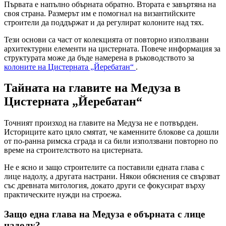
Първата е напълно обърната обратно. Втората е завъртяна на
своя страна. Размерът им е помогнал на византийските
строители да поддържат и да регулират колоните над тях.
Тези основи са част от колекцията от повторно използвани
архитектурни елементи на цистерната. Повече информация за
структурата може да бъде намерена в ръководството за
колоните на Цистерната „Йеребатан“
.
Тайната на главите на Медуза в
Цистерната „Йеребатан“
Точният произход на главите на Медуза не е потвърден.
Историците като цяло смятат, че каменните блокове са дошли
от по-ранна римска сграда и са били използвани повторно по
време на строителството на цистерната.
Не е ясно и защо строителите са поставили едната глава с
лице надолу, а другата настрани. Някои обяснения се свързват
със древната митология, докато други се фокусират върху
практическите нужди на строежа.
Защо една глава на Медуза е обърната с лице
надолу?