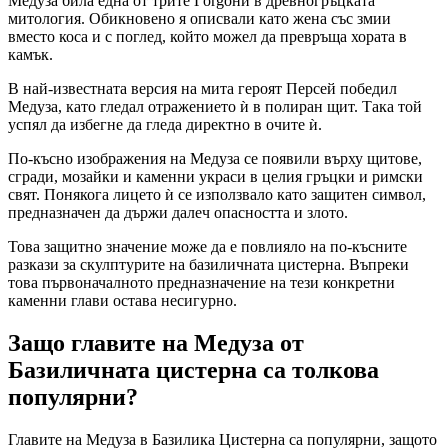
Медуза била една от трите Гorgони в древногръцката
митология. Обикновено я описвали като жена със змии
вместо коса и с поглед, който можел да превръща хората в
камък.
В най-известната версия на мита героят Персей победил
Медуза, като гледал отражението ѝ в полиран щит. Така той
успял да избегне да гледа директно в очите ѝ.
По-късно изображения на Медуза се появили върху щитове,
сгради, мозайки и каменни украси в целия гръцки и римски
свят. Понякога лицето ѝ се използвало като защитен символ,
предназначен да държи далеч опасността и злото.
Това защитно значение може да е повлияло на по-късните
разкази за скулптурите на базиличната цистерна. Въпреки
това първоначалното предназначение на тези конкретни
каменни глави остава несигурно.
Защо главите на Медуза от
Базиличната цистерна са толкова
популярни?
Главите на Медуза в Базилика Цистерна са популярни, защото