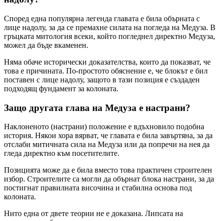
Според една популярна легенда главата е била обърната с
лице надолу, за да се премахне силата на погледа на Медуза. В
гръцката митология всеки, който погледнел директно Медуза,
можел да бъде вкаменен.
Няма обаче исторически доказателства, които да показват, че
това е причината. По-простото обяснение е, че блокът е бил
поставен с лице надолу, защото в тази позиция е създаден
подходящ фундамент за колоната.
Защо другата глава на Медуза е настрани?
Наклоненото (настрани) положение е вдъхновило подобна
история. Някои хора вярват, че главата е била завъртяна, за да
отслаби митичната сила на Медуза или да попречи на нея да
гледа директно към посетителите.
Позицията може да е била вместо това практичен строителен
избор. Строителите са могли да обърнат блока настрани, за да
постигнат правилната височина и стабилна основа под
колоната.
Нито една от двете теории не е доказана. Липсата на