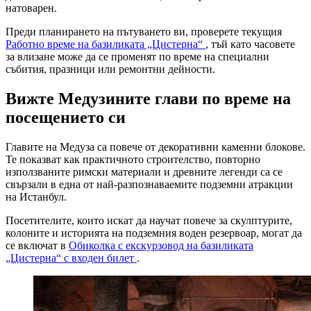
натоварен.
Преди планирането на пътуването ви, проверете текущия
Работно време на базиликата „Цистерна“
, тъй като часовете
за влизане може да се променят по време на специални
събития, празници или ремонтни дейности.
Вижте Медузините глави по време на
посещението си
Главите на Медуза са повече от декоративни каменни блокове.
Те показват как практичното строителство, повторно
използваните римски материали и древните легенди са се
свързали в една от най-разпознаваемите подземни атракции
на Истанбул.
Посетителите, които искат да научат повече за скулптурите,
колоните и историята на подземния воден резервоар, могат да
се включат в
Обиколка с екскурзовод на базиликата
„Цистерна“ с входен билет
.