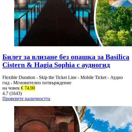
Билет за влизане без опашка за Basilica
Cistern & Hagia Sophia с аудиогид
Flexible Duration
-
Skip the Ticket Line
-
Mobile Ticket
-
Аудио
гид
-
Мгновително потвърждение
на човек
€
74.90
4.7 (1643)
Проверете наличността