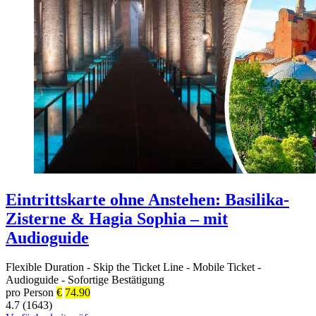
Eintrittskarte ohne Anstehen: Basilika-
Zisterne & Hagia Sophia – mit
Audioguide
Flexible Duration
-
Skip the Ticket Line
-
Mobile Ticket
-
Audioguide
-
Sofortige Bestätigung
pro Person
€
74.90
4.7 (1643)