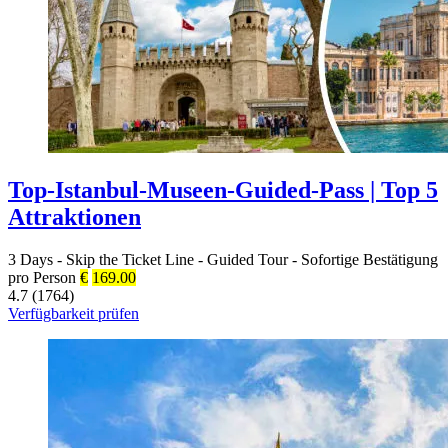
Top-Istanbul-Museen-Guided-Pass | Top 5
Attraktionen
3 Days
-
Skip the Ticket Line
-
Guided Tour
-
Sofortige Bestätigung
pro Person
€
169.00
4.7 (1764)
Verfügbarkeit prüfen