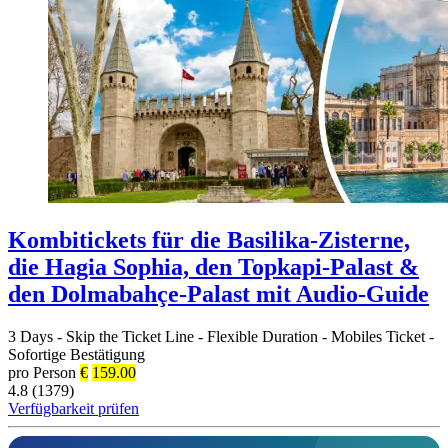
Kombitickets für die Basilika-Zisterne,
die Hagia Sophia, den Topkapi-Palast &
den Dolmabahçe-Palast mit Audio-Guide
3 Days
-
Skip the Ticket Line
-
Flexible Duration
-
Mobiles Ticket
-
Sofortige Bestätigung
pro Person
€
159.00
4.8 (1379)
Verfügbarkeit prüfen