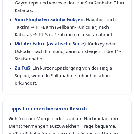
Gayrettepe und wechsle dort zur Straßenbahn T1 in
Kabataş.
Vom Flughafen Sabiha Gökçen:
Havabus nach
Taksim → F1-Bahn (Seilbahn/Funicular) nach
Kabataş → T1-Straßenbahn nach Sultanahmet.
Mit der Fähre (asiatische Seite):
Kadıköy oder
Üsküdar nach Eminönü, dann umsteigen in die T1-
Straßenbahn.
Zu Fuß:
Ein kurzer Spaziergang von der Hagia
Sophia, wenn du Sultanahmet ohnehin schon
erkundest.
Tipps für einen besseren Besuch
Geh früh am Morgen oder spät am Nachmittag, um
Menschenmengen auszuweichen. Trage bequeme,
griffige Schuhe für die nassen Laufwege und bringe