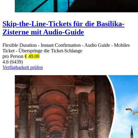
Skip-the-Line-Tickets für die Basilika-
Zisterne mit Audio-Guide
Flexible Duration
-
Instant Confirmation
-
Audio Guide
-
Mobiles
Ticket
-
Überspringe die Ticket-Schlange
pro Person
€
49.00
4.6 (6439)
Verfügbarkeit prüfen