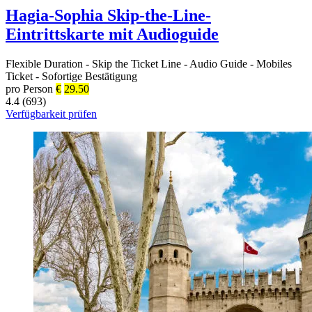
Hagia-Sophia Skip-the-Line-
Eintrittskarte mit Audioguide
Flexible Duration
-
Skip the Ticket Line
-
Audio Guide
-
Mobiles
Ticket
-
Sofortige Bestätigung
pro Person
€
29.50
4.4 (693)
Verfügbarkeit prüfen