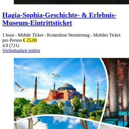
Hagia-Sophia-Geschichte- & Erlebnis-
Museum-Eintrittsticket
1 hour
-
Mobile Ticket
-
Kostenlose Stornierung
-
Mobiles Ticket
pro Person
€
25.00
4.8 (721)
Verfügbarkeit prüfen