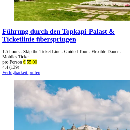
Führung durch den Topkapi-Palast &
Ticketlinie überspringen
1.5 hours
-
Skip the Ticket Line
-
Guided Tour
-
Flexible Dauer
-
Mobiles Ticket
pro Person
€
55.00
4.4 (139)
Verfügbarkeit prüfen