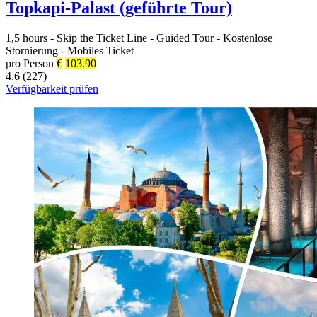
Topkapi-Palast (geführte Tour)
1,5 hours
-
Skip the Ticket Line
-
Guided Tour
-
Kostenlose
Stornierung
-
Mobiles Ticket
pro Person
€
103.90
4.6 (227)
Verfügbarkeit prüfen