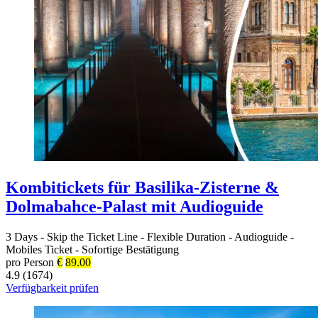
Kombitickets für Basilika-Zisterne &
Dolmabahce-Palast mit Audioguide
3 Days
-
Skip the Ticket Line
-
Flexible Duration
-
Audioguide
-
Mobiles Ticket
-
Sofortige Bestätigung
pro Person
€
89.00
4.9 (1674)
Verfügbarkeit prüfen