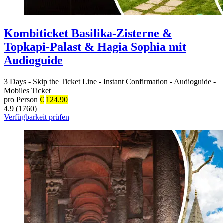
Kombiticket Basilika-Zisterne &
Topkapi-Palast & Hagia Sophia mit
Audioguide
3 Days
-
Skip the Ticket Line
-
Instant Confirmation
-
Audioguide
-
Mobiles Ticket
pro Person
€
124.90
4.9 (1760)
Verfügbarkeit prüfen