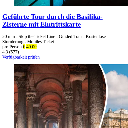
Geführte Tour durch die Basilika-
Zisterne mit Eintrittskarte
20 min
-
Skip the Ticket Line
-
Guided Tour
-
Kostenlose
Stornierung
-
Mobiles Ticket
pro Person
€
49.00
4.3 (577)
Verfügbarkeit prüfen