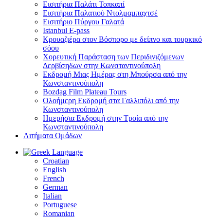
Εισιτήρια Παλάτι Τοπκαπί
Εισιτήρια Παλατιού Ντολμαμπαχτσέ
Εισιτήριο Πύργου Γαλατά
Istanbul E-pass
Κρουαζιέρα στον Βόσπορο με δείπνο και τουρκικό
σόου
Χορευτική Παράσταση των Περιδινιζόμενων
Δερβίσηδων στην Κωνσταντινούπολη
Εκδρομή Μιας Ημέρας στη Μπούρσα από την
Κωνσταντινούπολη
Bozdag Film Plateau Tours
Ολοήμερη Εκδρομή στα Γαλλιπόλι από την
Κωνσταντινούπολη
Ημερήσια Εκδρομή στην Τροία από την
Κωνσταντινούπολη
Αιτήματα Ομάδων
Language
Croatian
English
French
German
Italian
Portuguese
Romanian