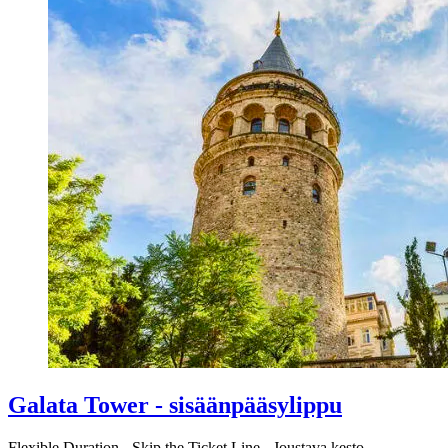
Galata Tower - sisäänpääsylippu
Flexible Duration
-
Skip the Ticket Line
-
Joustava kesto
-