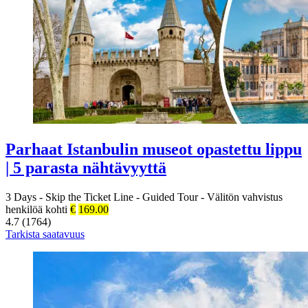
Parhaat Istanbulin museot opastettu lippu
| 5 parasta nähtävyyttä
3 Days
-
Skip the Ticket Line
-
Guided Tour
-
Välitön vahvistus
henkilöä kohti
€
169.00
4.7 (1764)
Tarkista saatavuus