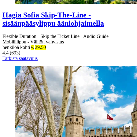
Hagia Sofia Skip-The-Line -
sisäänpääsylippu ääniohjaimella
Flexible Duration
-
Skip the Ticket Line
-
Audio Guide
-
Mobiililippu
-
Välitön vahvistus
henkilöä kohti
€
29.50
4.4 (693)
Tarkista saatavuus