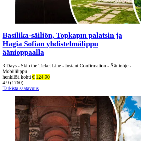
Basilika-säiliön, Topkapın palatsin ja
Hagia Sofian yhdistelmälippu
äänioppaalla
3 Days
-
Skip the Ticket Line
-
Instant Confirmation
-
Ääniohje
-
Mobiililippu
henkilöä kohti
€
124.90
4.9 (1760)
Tarkista saatavuus