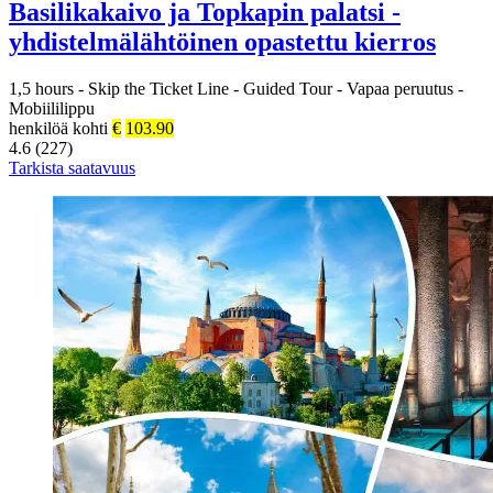
Basilikakaivo ja Topkapin palatsi -
yhdistelmälähtöinen opastettu kierros
1,5 hours
-
Skip the Ticket Line
-
Guided Tour
-
Vapaa peruutus
-
Mobiililippu
henkilöä kohti
€
103.90
4.6 (227)
Tarkista saatavuus