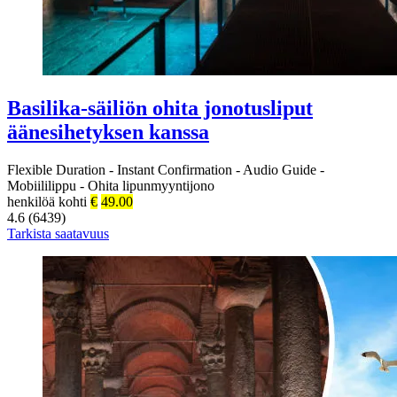
Basilika-säiliön ohita jonotusliput
äänesihetyksen kanssa
Flexible Duration
-
Instant Confirmation
-
Audio Guide
-
Mobiililippu
-
Ohita lipunmyyntijono
henkilöä kohti
€
49.00
4.6 (6439)
Tarkista saatavuus