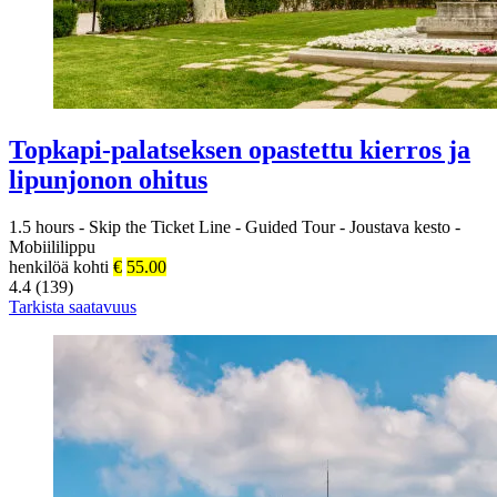
Topkapi-palatseksen opastettu kierros ja
lipunjonon ohitus
1.5 hours
-
Skip the Ticket Line
-
Guided Tour
-
Joustava kesto
-
Mobiililippu
henkilöä kohti
€
55.00
4.4 (139)
Tarkista saatavuus