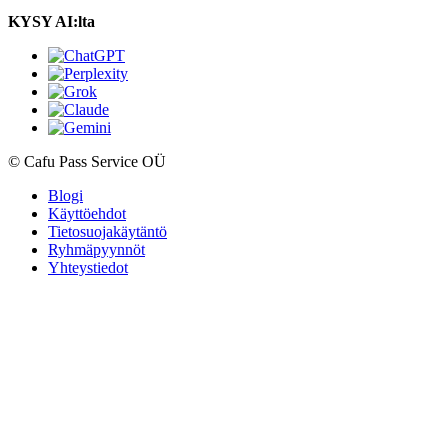
KYSY AI:lta
© Cafu Pass Service OÜ
Blogi
Käyttöehdot
Tietosuojakäytäntö
Ryhmäpyynnöt
Yhteystiedot