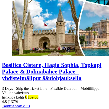
Basilica Cistern, Hagia Sophia, Topkapi
Palace & Dolmabahce Palace -
yhdistelmäliput ääniohjauksella
3 Days
-
Skip the Ticket Line
-
Flexible Duration
-
Mobiililippu
-
Välitön vahvistus
henkilöä kohti
€
159.00
4.8 (1379)
Tarkista saatavuus