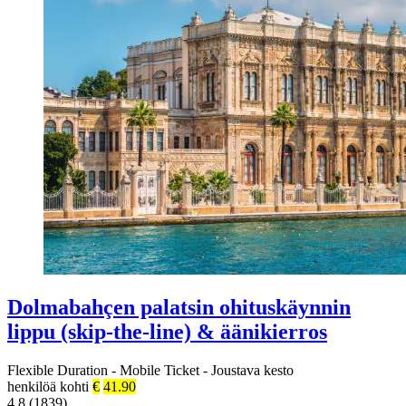
Dolmabahçen palatsin ohituskäynnin
lippu (skip-the-line) & äänikierros
Flexible Duration
-
Mobile Ticket
-
Joustava kesto
henkilöä kohti
€
41.90
4.8 (1839)