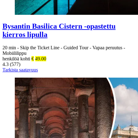
Bysantin Basilica Cistern -opastettu
kierros lipulla
20 min
-
Skip the Ticket Line
-
Guided Tour
-
Vapaa peruutus
-
Mobiililippu
henkilöä kohti
€
49.00
4.3 (577)
Tarkista saatavuus