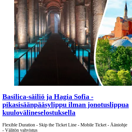
Basilica-säiliö ja Hagia Sofia -
pikasisäänpääsylippu ilman jonotuslippua
kuulovälineselostuksella
Flexible Duration
-
Skip the Ticket Line
-
Mobile Ticket
-
Ääniohje
-
Välitön vahvistus