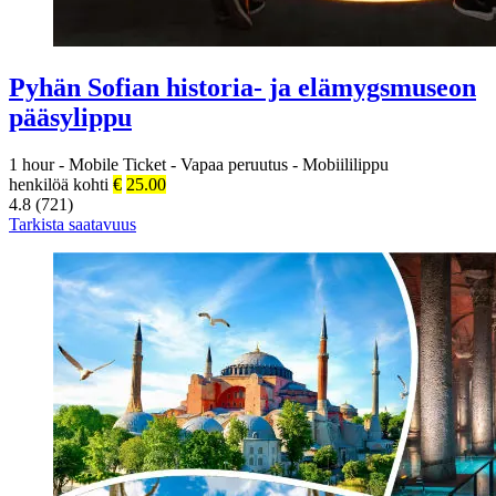
Pyhän Sofian historia- ja elämygsmuseon
pääsylippu
1 hour
-
Mobile Ticket
-
Vapaa peruutus
-
Mobiililippu
henkilöä kohti
€
25.00
4.8 (721)
Tarkista saatavuus