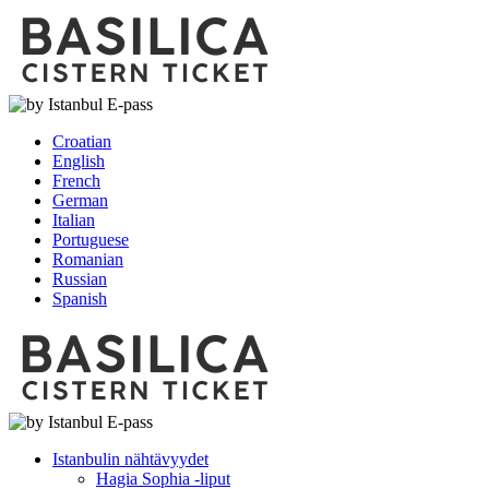
Croatian
English
French
German
Italian
Portuguese
Romanian
Russian
Spanish
Istanbulin nähtävyydet
Hagia Sophia -liput