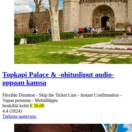
Topkapi Palace & -ohitusliput audio-
oppaan kanssa
Flexible Duration
-
Skip the Ticket Line
-
Instant Confirmation
-
Vapaa peruutus
-
Mobiililippu
henkilöä kohti
€
56.00
4.4 (1824)
Tarkista saatavuus