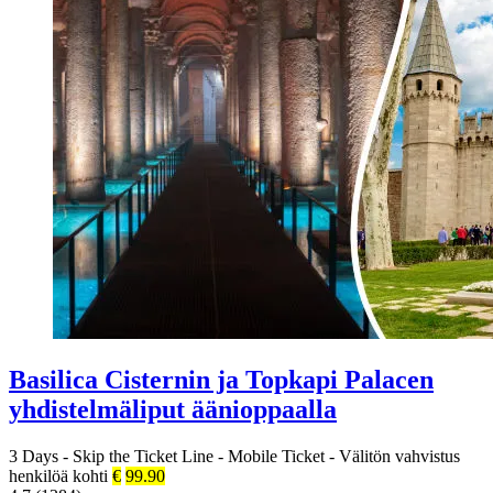
Basilica Cisternin ja Topkapi Palacen
yhdistelmäliput äänioppaalla
3 Days
-
Skip the Ticket Line
-
Mobile Ticket
-
Välitön vahvistus
henkilöä kohti
€
99.90