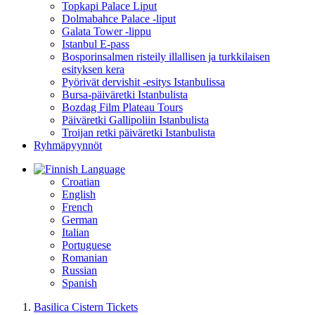
Topkapi Palace Liput
Dolmabahce Palace -liput
Galata Tower -lippu
Istanbul E-pass
Bosporinsalmen risteily illallisen ja turkkilaisen
esityksen kera
Pyörivät dervishit -esitys Istanbulissa
Bursa-päiväretki Istanbulista
Bozdag Film Plateau Tours
Päiväretki Gallipoliin Istanbulista
Troijan retki päiväretki Istanbulista
Ryhmäpyynnöt
Language
Croatian
English
French
German
Italian
Portuguese
Romanian
Russian
Spanish
Basilica Cistern Tickets