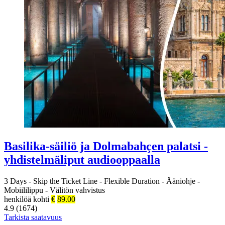
Basilika-säiliö ja Dolmabahçen palatsi -
yhdistelmäliput audiooppaalla
3 Days
-
Skip the Ticket Line
-
Flexible Duration
-
Ääniohje
-
Mobiililippu
-
Välitön vahvistus
henkilöä kohti
€
89.00
4.9 (1674)
Tarkista saatavuus