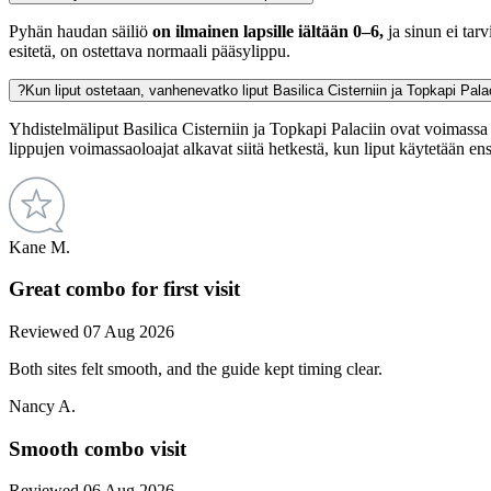
Pyhän haudan säiliö
on ilmainen lapsille
iältään 0–6,
ja sinun ei tar
esitetä, on ostettava normaali pääsylippu.
?
Kun liput ostetaan, vanhenevatko liput Basilica Cisterniin ja Topkapi Pal
Yhdistelmäliput Basilica Cisterniin ja Topkapi Palaciin ovat voimassa
lippujen voimassaoloajat alkavat siitä hetkestä, kun liput käytetään e
Kane M.
Great combo for first visit
Reviewed 07 Aug 2026
Both sites felt smooth, and the guide kept timing clear.
Nancy A.
Smooth combo visit
Reviewed 06 Aug 2026