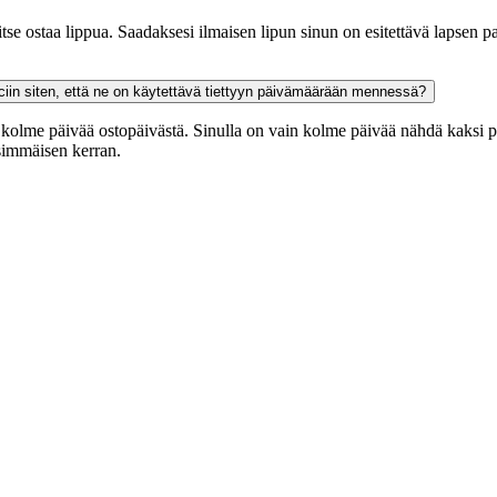
vitse ostaa lippua. Saadaksesi ilmaisen lipun sinun on esitettävä lapsen p
aciin siten, että ne on käytettävä tiettyyn päivämäärään mennessä?
 kolme päivää ostopäivästä. Sinulla on vain kolme päivää nähdä kaksi p
nsimmäisen kerran.