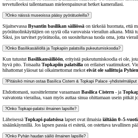
tervetulleeksi tallentamaan mieleenpainuvat hetket kamerallasi.
?
Onko näissä museoissa pääsy pyörätuoleilla?
Sijaitsevassa
Bysantin basilikan säiliössä
on tärkeää huomata, että ma
pyörätuolinkäyttäjien on syytä olla varovaisia vierailun aikana. Mitä t
Siksi, jos tarvitset pyörätuolia, on suositeltavaa tuoda oma, jotta viera
?
Onko Basilikasäiliöllä ja Topkapiin palatsilla pukeutumiskoodia?
Kun tutustut
Basilikansäiliöön
, erityistä pukeutumiskoodia ei ole, jo
hyvä pito. Toisaalta
Topkapiin palatsilla
on erilaiset vaatimukset. Vie
hihattomat yläosat tai olkaimettomat mekot
eivät ole sallittuja
Pyhien 
?
Pitäisikö minun ostaa Basilica Cistern & Topkapi Palace -yhdistelmäliput
Ehdottomasti, suosittelemme varaamaan
Basilica Cistern
- ja
Topkap
vaivatonta vierailua, vaan myös auttaa sinua ohittamaan usein pitkät jo
?
Onko Topkapi-palatsi ilmainen lapsille?
Läheisessä
Topkapi-palatsissa
lapset ovat ilmaisia
iältään 0–5-vuoti
sisäänkäynnillä. Jos lapsen passia ei esitetä, on ostettava tavallinen pä
?
Onko Pyhän haudan säiliö ilmainen lapsille?