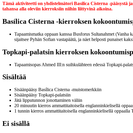
Tämä aktiviteetti on yhdistelmätori Basílica Cisterna -pääsystä j
tahansa alla oleviin kierroksiin niihin liittyvinä aikoina.
Basílica Cisterna -kierroksen kokoontumi
Tapaamismatka oppaan kanssa Busforus Sultanahmet (Vanha kau
sijaitsee Pyhän Sofian vastapäätä, ja näet helposti punaiset kaksi
Topkapi-palatsin kierroksen kokoontumis
Tapaamisopas Ahmed III:n suihkulähteen edessä Topkapi-palatsi
Sisältää
Sisäänpääsy Basílica Cisterna -muistomerkkiin
Sisäänpääsy Topkapi-palatsiin
Jätä lipputunnon jonottaminen väliin
20 minuutin kierros ammattitaitoisella englanninkielisellä oppaa
1 tunnin kierros ammattitaitoisella englanninkielisellä oppaalla 
Ei sisällä