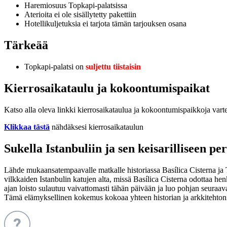
Haremiosuus Topkapi-palatsissa
Aterioita ei ole sisällytetty pakettiin
Hotellikuljetuksia ei tarjota tämän tarjouksen osana
Tärkeää
Topkapi-palatsi on
suljettu tiistaisin
Kierrosaikataulu ja kokoontumispaikat
Katso alla oleva linkki kierrosaikataulua ja kokoontumispaikkoja varte
Klikkaa tästä
nähdäksesi kierrosaikataulun
Sukella Istanbuliin ja sen keisarilliseen pe
Lähde mukaansatempaavalle matkalle historiassa Basílica Cisterna ja 
vilkkaiden Istanbulin katujen alta, missä Basílica Cisterna odottaa he
ajan loisto sulautuu vaivattomasti tähän päivään ja luo pohjan seuraava
Tämä elämyksellinen kokemus kokoaa yhteen historian ja arkkitehtonist