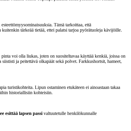
n esteettömyysominaisuuksia. Tämä tarkoittaa, että
 kuitenkin tärkeää tietää, ettei palatsi tarjoa pyörätuoleja kävijöille.
pinta voi olla liukas, joten on suositeltavaa käyttää kenkiä, joissa on
 siististi ja peitettävä olkapäät sekä polvet. Farkkushortsit, hameet,
pia turistikohteita. Lipun ostaminen etukäteen ei ainoastaan takaa
in historiallisiin kohteisiin.
lee esittää lapsen passi
valtuutetulle henkilökunnalle