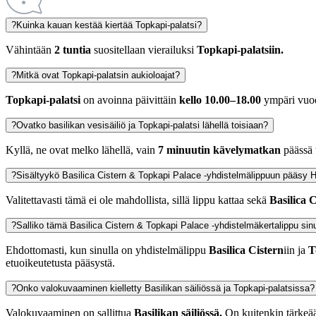
?
Kuinka kauan kestää kiertää Topkapi-palatsi?
Vähintään
2 tuntia
suositellaan vierailuksi
Topkapi-palatsiin.
?
Mitkä ovat Topkapi-palatsin aukioloajat?
Topkapi-palatsi
on avoinna päivittäin
kello 10.00–18.00
ympäri vuo
?
Ovatko basilikan vesisäiliö ja Topkapi-palatsi lähellä toisiaan?
Kyllä, ne ovat melko lähellä, vain
7 minuutin kävelymatkan
päässä t
?
Sisältyykö Basilica Cistern & Topkapi Palace -yhdistelmälippuun pääsy 
Valitettavasti tämä ei ole mahdollista, sillä lippu kattaa sekä
Basilica 
?
Salliko tämä Basilica Cistern & Topkapi Palace -yhdistelmäkertalippu sin
Ehdottomasti, kun sinulla on yhdistelmälippu
Basilica Cistern
iin ja
T
etuoikeutetusta pääsystä.
?
Onko valokuvaaminen kielletty Basilikan säiliössä ja Topkapi-palatsissa?
Valokuvaaminen on sallittua
Basilikan säiliössä.
On kuitenkin tärkeä