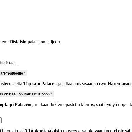
den.
Tiistaisin
palatsi on suljettu.
oisistaan.
Harem-alueelle?
Cistern
-
että
Topkapi Palace
-
ja jättää pois sisäänpääsyn
Harem-osio
un ohittaa lipputarkastusjonon?
opkapi Palace
iin, mukaan lukien opastettu kierros, saat hyötyä nopeutet
ä huomata, että
Topkapi-palatsin
museossa valokuvaaminen
ei ole sall