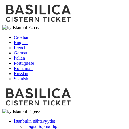
Croatian
English
French
German
Italian
Portuguese
Romanian
Russian
Spanish
Istanbulin nähtävyydet
Hagia Sophia -liput