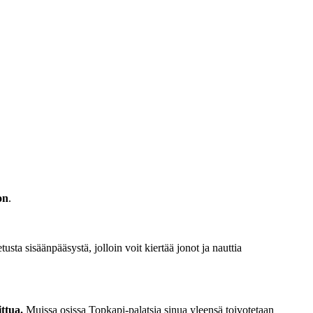
on
.
usta sisäänpääsystä, jolloin voit kiertää jonot ja nauttia
ittua.
Muissa osissa Topkapi-palatsia sinua yleensä toivotetaan