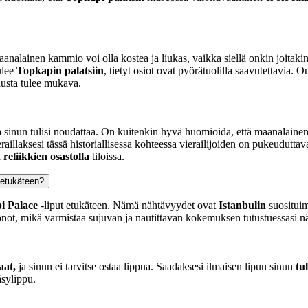
analainen kammio voi olla kostea ja liukas, vaikka siellä onkin joitaki
ulee
Topkapin palatsiin
, tietyt osiot ovat pyörätuolilla saavutettavia. On
ilusta tulee mukava.
ta sinun tulisi noudattaa. On kuitenkin hyvä huomioida, että maanalainen 
raillaksesi tässä historiallisessa kohteessa vierailijoiden on pukeuduttava
reliikkien osastolla
tiloissa.
 etukäteen?
i Palace
-liput etukäteen. Nämä nähtävyydet ovat
Istanbulin
suosituim
not, mikä varmistaa sujuvan ja nautittavan kokemuksen tutustuessasi näih
aat,
ja sinun ei tarvitse ostaa lippua. Saadaksesi ilmaisen lipun sinun
tu
äsylippu.