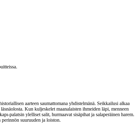
uitteissa.
istoriallisen aarteen saumattomana yhdistelmänä. Seikkailusi alkaa
tä läsnäolosta. Kun kuljeskelet maanalaisten ihmeiden läpi, menneen
pı-palatsin ylelliset salit, hurmaavat sisäpihat ja salaperäinen harem.
n perinnön suuruuden ja loiston.