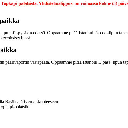
a Topkapi-palatsista. Yhdistelmälippusi on voimassa kolme (3) päiv
spaikka
punki) -pysäkin edessä. Oppaamme pitää Istanbul E-pass -lipun tapaa
kerroksiset bussit.
paikka
n pääriväportin vastapäätä. Oppaamme pitää Istanbul E-pass -lipun tap
lla Basílica Cisterna -kohteeseen
Topkapi-palatsiin