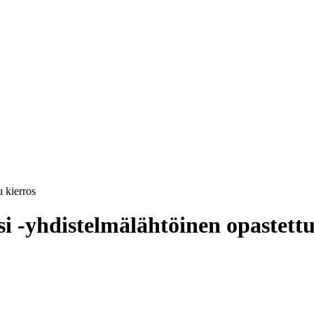
u kierros
si -yhdistelmälähtöinen opastettu