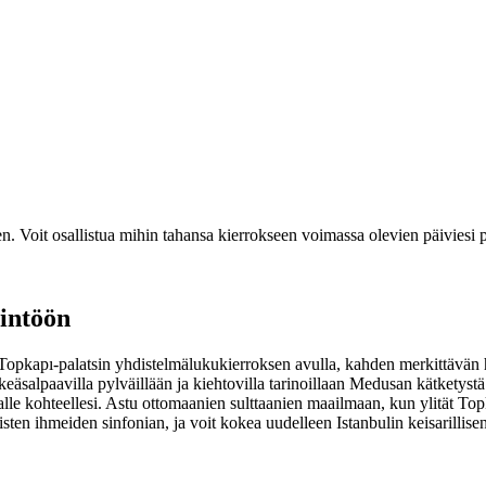
n. Voit osallistua mihin tahansa kierrokseen voimassa olevien päiviesi p
rintöön
Topkapı-palatsin yhdistelmälukukierroksen avulla, kahden merkittävän h
nkeäsalpaavilla pylväillään ja kiehtovilla tarinoillaan Medusan kätketys
lle kohteellesi. Astu ottomaanien sulttaanien maailmaan, kun ylität Topka
en ihmeiden sinfonian, ja voit kokea uudelleen Istanbulin keisarillise