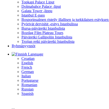
Topkapi Palace Liput
Dolmabahce Palace -liput
Galata Tower -lippu
Istanbul E-pass
Bosporinsalmen risteily illallisen ja turkkilaisen esityksen
Pyörivät dervishit -esitys Istanbulissa
Bursa-päiväretki Istanbulista
Bozdag Film Plateau Tours
Päiväretki Gallipoliin Istanbulista
Troijan retki päiväretki Istanbulista
Ryhmäpyynnöt
Language
Croatian
English
French
German
Italian
Portuguese
Romanian
Russian
Spanish