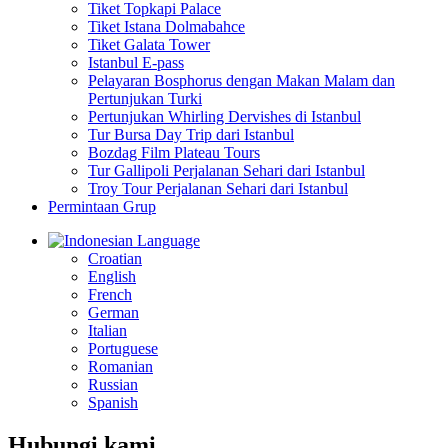
Tiket Topkapi Palace
Tiket Istana Dolmabahce
Tiket Galata Tower
Istanbul E-pass
Pelayaran Bosphorus dengan Makan Malam dan
Pertunjukan Turki
Pertunjukan Whirling Dervishes di Istanbul
Tur Bursa Day Trip dari Istanbul
Bozdag Film Plateau Tours
Tur Gallipoli Perjalanan Sehari dari Istanbul
Troy Tour Perjalanan Sehari dari Istanbul
Permintaan Grup
Language
Croatian
English
French
German
Italian
Portuguese
Romanian
Russian
Spanish
Hubungi kami