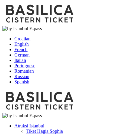
Croatian
English
French
German
Italian
Portuguese
Romanian
Russian
Spanish
Atraksi Istanbul
Tiket Hagia Sophia