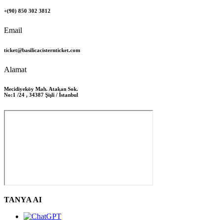
+(90) 850 302 3812
Email
ticket@basilicacisternticket.com
Alamat
Mecidiyeköy Mah. Atakan Sok.
No:1 /24 , 34387 Şişli / İstanbul
TANYA AI