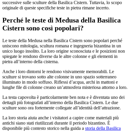
successive sulle sculture della Basilica Cistern. Tuttavia, lo scopo
originale di queste specifiche teste in pietra rimane incerto.
Perché le teste di Medusa della Basilica
Cistern sono così popolari?
Le teste della Medusa nella Basilica Cistern sono popolari perché
uniscono mitologia, scultura romana e ingegneria bizantina in un
unico luogo insolito. La loro origine sconosciuta e le posizioni non
spiegate le rendono diverse da le altre colonne e gli elementi in
pietra all’interno della cisterna.
Anche i loro dintorni le rendono visivamente memorabili. Le
sculture si trovano sotto alte colonne in uno spazio sotterraneo
illuminato in modo soffuso. Riflessi d’acqua, archi in mattoni e
lunghe file di colonne creano un’atmosfera misteriosa attorno a loro.
La testa capovolta è particolarmente ben nota e è diventata uno dei
dettagli più fotografati all’interno della Basilica Cistern. Le due
sculture sono ora fortemente collegate all’identità dell’attrazione.
La loro storia aiuta anche i visitatori a capire come materiali più
antichi siano stati riutilizzati durante il periodo bizantino. È
disponibile più contesto storico nella guida a
storia della Basilica