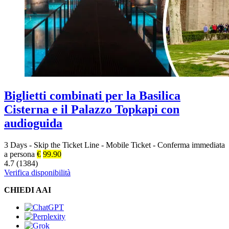
Biglietti combinati per la Basilica
Cisterna e il Palazzo Topkapi con
audioguida
3 Days
-
Skip the Ticket Line
-
Mobile Ticket
-
Conferma immediata
a persona
€
99.90
4.7 (1384)
Verifica disponibilità
CHIEDI AAI