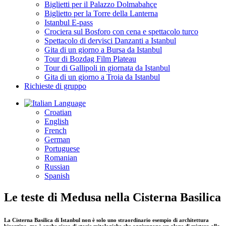
Biglietti per il Palazzo Dolmabahçe
Biglietto per la Torre della Lanterna
Istanbul E-pass
Crociera sul Bosforo con cena e spettacolo turco
Spettacolo di dervisci Danzanti a Istanbul
Gita di un giorno a Bursa da Istanbul
Tour di Bozdag Film Plateau
Tour di Gallipoli in giornata da Istanbul
Gita di un giorno a Troia da Istanbul
Richieste di gruppo
Language
Croatian
English
French
German
Portuguese
Romanian
Russian
Spanish
Le teste di Medusa nella Cisterna Basilica
La Cisterna Basilica di Istanbul non è solo uno straordinario esempio di architettura
bizantina, ma è anche ricca di storie mitologiche che aggiungono un alone di mistero alla