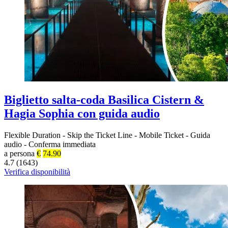
Biglietto salta-coda Basilica Cistern &
Hagia Sophia con guida audio
Flexible Duration
-
Skip the Ticket Line
-
Mobile Ticket
-
Guida
audio
-
Conferma immediata
a persona
€
74.90
4.7 (1643)
Verifica disponibilità