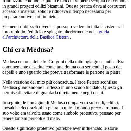
Riutilizzare colonne, capitelli e blocchi di pietra scolpita era comune
in grandi progetti edilizi bizantini. Questa pratica dava ai costruttori
accesso a materiali solidi e riduceva il tempo necessario per
preparare nuove parti in pietra.
Elementi riutilizzati diversi si possono vedere in tutta la cisterna. Il
loro ruolo in l’edificio è spiegato ulteriormente nella
guida
all’architettura della Basilica Cistern
.
Chi era Medusa?
Medusa era una delle tre Gorgoni della mitologia greca antica. Era
comunemente descritta come una donna con serpenti al posto dei
capelli e uno sguardo che poteva trasformare le persone in pietra.
Nella versione del mito più conosciuta, l’eroe Perseo sconfisse
Medusa guardandone il riflesso in uno scudo lucidato. Questo gli
permise di evitare di guardarla direttamente negli occhi.
In seguito, le immagini di Medusa comparvero su scudi, edifici,
mosaici e decorazioni in pietra in tutto il mondo greco e romano. Il
suo volto era talvolta usato come simbolo protettivo, pensato per
tenere lontani pericoli e il male.
Questo significato protettivo potrebbe aver influenzato le storie