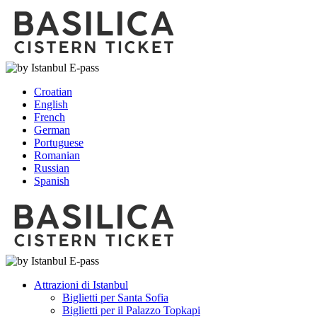
Croatian
English
French
German
Portuguese
Romanian
Russian
Spanish
Attrazioni di Istanbul
Biglietti per Santa Sofia
Biglietti per il Palazzo Topkapi