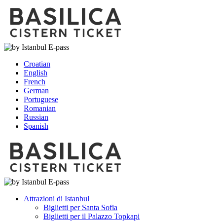
Croatian
English
French
German
Portuguese
Romanian
Russian
Spanish
Attrazioni di Istanbul
Biglietti per Santa Sofia
Biglietti per il Palazzo Topkapi