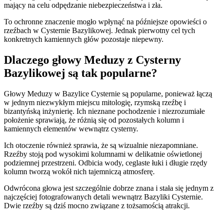
mający na celu odpędzanie niebezpieczeństwa i zła.
To ochronne znaczenie mogło wpłynąć na późniejsze opowieści o
rzeźbach w Cysternie Bazylikowej. Jednak pierwotny cel tych
konkretnych kamiennych głów pozostaje niepewny.
Dlaczego głowy Meduzy z Cysterny
Bazylikowej są tak popularne?
Głowy Meduzy w Bazylice Cysternie są popularne, ponieważ łączą
w jednym niezwykłym miejscu mitologię, rzymską rzeźbę i
bizantyńską inżynierię. Ich nieznane pochodzenie i niezrozumiałe
położenie sprawiają, że różnią się od pozostałych kolumn i
kamiennych elementów wewnątrz cysterny.
Ich otoczenie również sprawia, że są wizualnie niezapomniane.
Rzeźby stoją pod wysokimi kolumnami w delikatnie oświetlonej
podziemnej przestrzeni. Odbicia wody, ceglaste łuki i długie rzędy
kolumn tworzą wokół nich tajemniczą atmosferę.
Odwrócona głowa jest szczególnie dobrze znana i stała się jednym z
najczęściej fotografowanych detali wewnątrz Bazyliki Cysternie.
Dwie rzeźby są dziś mocno związane z tożsamością atrakcji.