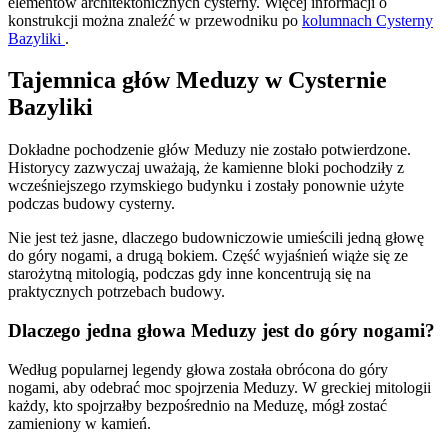
elementów architektonicznych cysterny. Więcej informacji o
konstrukcji można znaleźć w przewodniku po
kolumnach Cysterny
Bazyliki
.
Tajemnica głów Meduzy w Cysternie
Bazyliki
Dokładne pochodzenie głów Meduzy nie zostało potwierdzone.
Historycy zazwyczaj uważają, że kamienne bloki pochodziły z
wcześniejszego rzymskiego budynku i zostały ponownie użyte
podczas budowy cysterny.
Nie jest też jasne, dlaczego budowniczowie umieścili jedną głowę
do góry nogami, a drugą bokiem. Część wyjaśnień wiąże się ze
starożytną mitologią, podczas gdy inne koncentrują się na
praktycznych potrzebach budowy.
Dlaczego jedna głowa Meduzy jest do góry nogami?
Według popularnej legendy głowa została obrócona do góry
nogami, aby odebrać moc spojrzenia Meduzy. W greckiej mitologii
każdy, kto spojrzałby bezpośrednio na Meduzę, mógł zostać
zamieniony w kamień.