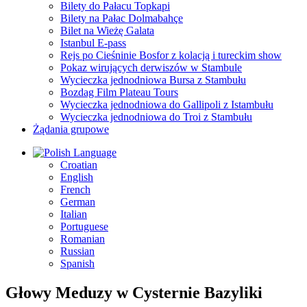
Bilety do Pałacu Topkapi
Bilety na Pałac Dolmabahçe
Bilet na Wieżę Galata
Istanbul E-pass
Rejs po Cieśninie Bosfor z kolacją i tureckim show
Pokaz wirujących derwiszów w Stambule
Wycieczka jednodniowa Bursa z Stambułu
Bozdag Film Plateau Tours
Wycieczka jednodniowa do Gallipoli z Istambułu
Wycieczka jednodniowa do Troi z Stambułu
Żądania grupowe
Language
Croatian
English
French
German
Italian
Portuguese
Romanian
Russian
Spanish
Głowy Meduzy w Cysternie Bazyliki