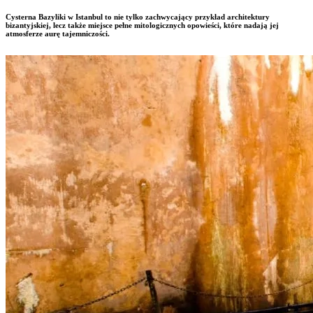
Cysterna Bazyliki w Istanbul to nie tylko zachwycający przykład architektury
bizantyjskiej, lecz także miejsce pełne mitologicznych opowieści, które nadają jej
atmosferze aurę tajemniczości.