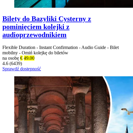
Bilety do Bazyliki Cysterny z
pominięciem kolejki z
audioprzewodnikiem
Flexible Duration
-
Instant Confirmation
-
Audio Guide
-
Bilet
mobilny
-
Omiń kolejkę do biletów
na osobę
€
49.00
4.6 (6439)
Sprawdź dostępność