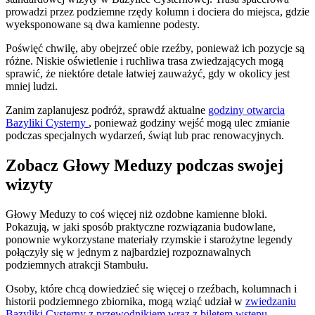
prowadzi przez podziemne rzędy kolumn i dociera do miejsca, gdzie
wyeksponowane są dwa kamienne podesty.
Poświęć chwilę, aby obejrzeć obie rzeźby, ponieważ ich pozycje są
różne. Niskie oświetlenie i ruchliwa trasa zwiedzających mogą
sprawić, że niektóre detale łatwiej zauważyć, gdy w okolicy jest
mniej ludzi.
Zanim zaplanujesz podróż, sprawdź aktualne
godziny otwarcia
Bazyliki Cysterny
, ponieważ godziny wejść mogą ulec zmianie
podczas specjalnych wydarzeń, świąt lub prac renowacyjnych.
Zobacz Głowy Meduzy podczas swojej
wizyty
Głowy Meduzy to coś więcej niż ozdobne kamienne bloki.
Pokazują, w jaki sposób praktyczne rozwiązania budowlane,
ponownie wykorzystane materiały rzymskie i starożytne legendy
połączyły się w jednym z najbardziej rozpoznawalnych
podziemnych atrakcji Stambułu.
Osoby, które chcą dowiedzieć się więcej o rzeźbach, kolumnach i
historii podziemnego zbiornika, mogą wziąć udział w
zwiedzaniu
Bazyliki Cysterny z przewodnikiem wraz z biletem wstępu
.