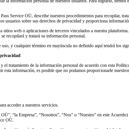
 la información personal de nuestros usuarios. Para lograrlo, hemos est
 Pass Service OÜ, describe nuestros procedimientos para recopilar, trat
 los usuarios sobre sus derechos de privacidad y proporciona informació
 a sitios web o aplicaciones de terceros vinculados a nuestra plataforma
se recopilará y tratará su información personal.
 uso, y cualquier término en mayúscula no definido aquí tendrá los sign
 privacidad
n y el tratamiento de la información personal de acuerdo con esta Políti
ir esta información, es posible que no podamos proporcionarle nuestros 
ara acceder a nuestros servicios.
OÜ”, “la Empresa”, “Nosotros”, “Nos” o “Nuestro” en este Acuerdo) se r
vice OÜ.