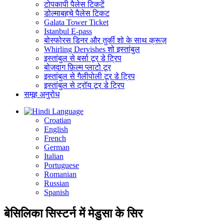
टोपकापी पैलेस टिकटें
डोल्माबहचे पैलेस टिकट
Galata Tower Ticket
Istanbul E-pass
बोस्फोरस डिनर और तुर्की शो के साथ क्रूज़
Whirling Dervishes शो इस्तांबुल
इस्तांबुल से बर्सा टूर डे ट्रिप
बोज़दाग फ़िल्म प्लाटो टूर
इस्तांबुल से गैलीपोली टूर डे ट्रिप
इस्तांबुल से ट्रॉय टूर डे ट्रिप
समूह अनुरोध
Language
Croatian
English
French
German
Italian
Portuguese
Romanian
Russian
Spanish
बेसिलिका सिस्टर्न में मेडुसा के सिर