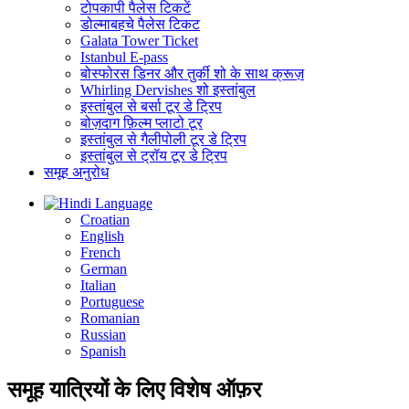
टोपकापी पैलेस टिकटें
डोल्माबहचे पैलेस टिकट
Galata Tower Ticket
Istanbul E-pass
बोस्फोरस डिनर और तुर्की शो के साथ क्रूज़
Whirling Dervishes शो इस्तांबुल
इस्तांबुल से बर्सा टूर डे ट्रिप
बोज़दाग फ़िल्म प्लाटो टूर
इस्तांबुल से गैलीपोली टूर डे ट्रिप
इस्तांबुल से ट्रॉय टूर डे ट्रिप
समूह अनुरोध
Language
Croatian
English
French
German
Italian
Portuguese
Romanian
Russian
Spanish
समूह यात्रियों के लिए विशेष ऑफ़र