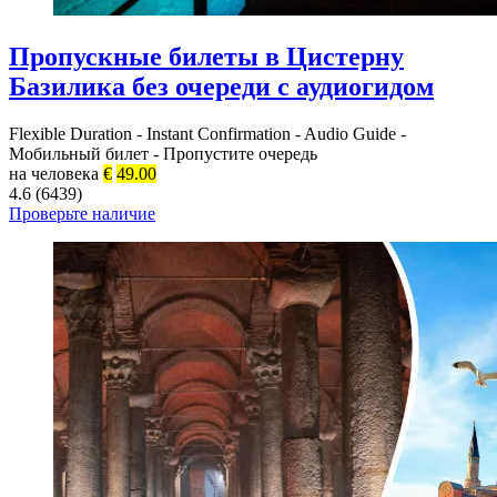
Пропускные билеты в Цистерну
Базилика без очереди с аудиогидом
Flexible Duration
-
Instant Confirmation
-
Audio Guide
-
Мобильный билет
-
Пропустите очередь
на человека
€
49.00
4.6 (6439)
Проверьте наличие