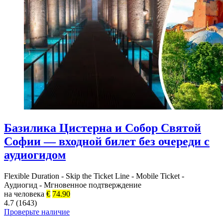
Базилика Цистерна и Собор Святой
Софии — входной билет без очереди с
аудиогидом
Flexible Duration
-
Skip the Ticket Line
-
Mobile Ticket
-
Аудиогид
-
Мгновенное подтверждение
на человека
€
74.90
4.7 (1643)
Проверьте наличие