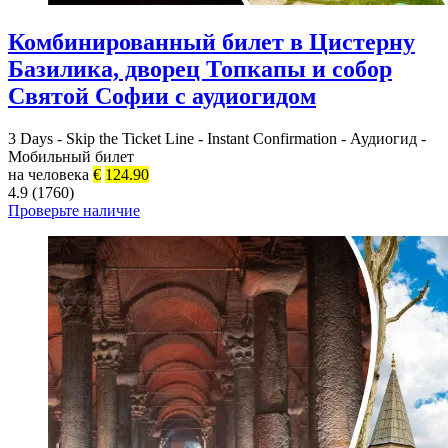
Комбинированный билет в Цистерну
Базилика, дворец Топкапы и собор
Святой Софии с аудиогидом
3 Days
-
Skip the Ticket Line
-
Instant Confirmation
-
Аудиогид
-
Мобильный билет
на человека
€
124.90
4.9 (1760)
Проверьте наличие