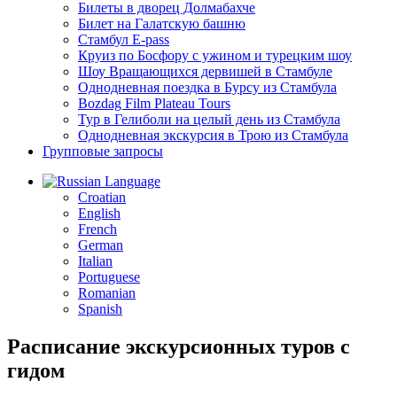
Билеты в дворец Долмабахче
Билет на Галатскую башню
Стамбул E-pass
Круиз по Босфору с ужином и турецким шоу
Шоу Вращающихся дервишей в Стамбуле
Однодневная поездка в Бурсу из Стамбула
Bozdag Film Plateau Tours
Тур в Гелиболи на целый день из Стамбула
Однодневная экскурсия в Трою из Стамбула
Групповые запросы
Language
Croatian
English
French
German
Italian
Portuguese
Romanian
Spanish
Расписание экскурсионных туров с
гидом