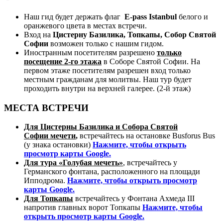
Наш гид будет держать флаг
E-pass Istanbul
белого и
оранжевого цвета в местах встречи.
Вход на
Цистерну Базилика,
Топкапы,
Собор Святой
Софии
возможен только с нашим гидом.
Иностранным посетителям разрешено
только
посещение 2-го этажа
в Соборе Святой Софии. На
первом этаже посетителям разрешен вход только
местным гражданам для молитвы. Наш тур будет
проходить внутри на верхней галерее. (2-й этаж)
МЕСТА ВСТРЕЧИ
Для
Цистерны Базилика и Собора Святой
Софии
мечети
,
встречайтесь на остановке Busforus Bus
(у знака остановки)
Нажмите, чтобы открыть
просмотр карты Google.
Для тура «Голубая мечеть»
, встречайтесь у
Германского фонтана, расположенного на площади
Ипподрома.
Нажмите, чтобы открыть просмотр
карты Google.
Для Топкапы
встречайтесь у Фонтана Ахмеда III
напротив главных ворот Топкапы
Нажмите, чтобы
открыть просмотр карты Google.