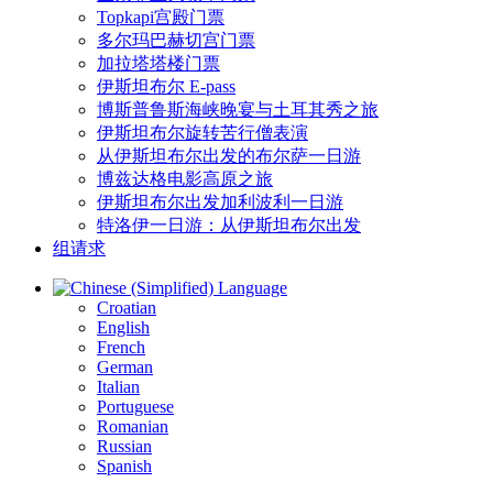
Topkapi宫殿门票
多尔玛巴赫切宫门票
加拉塔塔楼门票
伊斯坦布尔 E-pass
博斯普鲁斯海峡晚宴与土耳其秀之旅
伊斯坦布尔旋转苦行僧表演
从伊斯坦布尔出发的布尔萨一日游
博兹达格电影高原之旅
伊斯坦布尔出发加利波利一日游
特洛伊一日游：从伊斯坦布尔出发
组请求
Language
Croatian
English
French
German
Italian
Portuguese
Romanian
Russian
Spanish