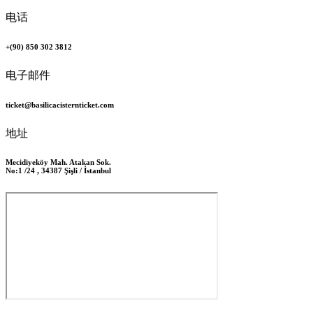
电话
+(90) 850 302 3812
电子邮件
ticket@basilicacisternticket.com
地址
Mecidiyeköy Mah. Atakan Sok.
No:1 /24 , 34387 Şişli / İstanbul