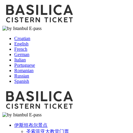
Croatian
English
French
German
Italian
Portuguese
Romanian
Russian
Spanish
伊斯坦布尔景点
圣索菲亚大教堂门票