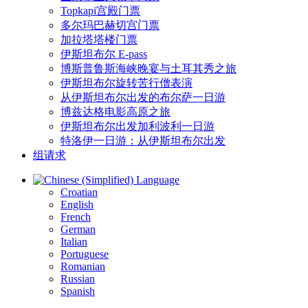
Topkapi宫殿门票
多尔玛巴赫切宫门票
加拉塔塔楼门票
伊斯坦布尔 E-pass
博斯普鲁斯海峡晚宴与土耳其秀之旅
伊斯坦布尔旋转苦行僧表演
从伊斯坦布尔出发的布尔萨一日游
博兹达格电影高原之旅
伊斯坦布尔出发加利波利一日游
特洛伊一日游：从伊斯坦布尔出发
组请求
Language
Croatian
English
French
German
Italian
Portuguese
Romanian
Russian
Spanish