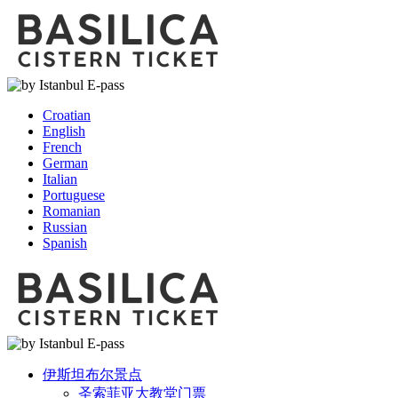
Croatian
English
French
German
Italian
Portuguese
Romanian
Russian
Spanish
伊斯坦布尔景点
圣索菲亚大教堂门票