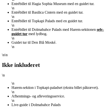
Entrébillet til Hagia Sophia Museum med en guidet tur.
\n
Entrébillet til Basilica Cistern med en guidet tur.
\n
Entrébillet til Topkapi Palads med en guidet tur.
\n
Entrébillet til Dolmabahce Palads med Harem-sektionen
selv-
guidet tur
med lydbog.
\n
Guidet tur til Den Blå Moské.
\n
\n\n
Ikke inkluderet
\n
\n
Harem-sektion i Topkapi-paladset (ekstra billet påkrævet).
\n
Afhentnings- og afleveringsservice.
\n
Live-guide i Dolmabahce Palads