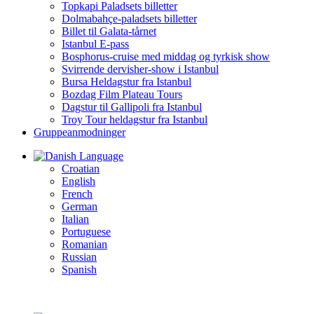
Topkapi Paladsets billetter
Dolmabahçe-paladsets billetter
Billet til Galata-tårnet
Istanbul E-pass
Bosphorus-cruise med middag og tyrkisk show
Svirrende dervisher-show i Istanbul
Bursa Heldagstur fra Istanbul
Bozdag Film Plateau Tours
Dagstur til Gallipoli fra Istanbul
Troy Tour heldagstur fra Istanbul
Gruppeanmodninger
Language
Croatian
English
French
German
Italian
Portuguese
Romanian
Russian
Spanish