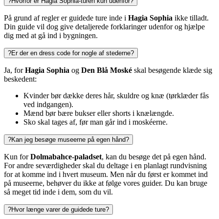
?
Hvorfor er Hagia Sophia-turen kun udenfor?
På grund af regler er guidede ture inde i
Hagia Sophia
ikke tilladt.
Din guide vil dog give detaljerede forklaringer udenfor og hjælpe
dig med at gå ind i bygningen.
?
Er der en dress code for nogle af stederne?
Ja, for
Hagia Sophia
og
Den Blå Moské
skal besøgende klæde sig
beskedent:
Kvinder bør dække deres hår, skuldre og knæ (tørklæder fås
ved indgangen).
Mænd bør bære bukser eller shorts i knælængde.
Sko skal tages af, før man går ind i moskéerne.
?
Kan jeg besøge museerne på egen hånd?
Kun for
Dolmabahce-paladset
, kan du besøge det på egen hånd.
For andre seværdigheder skal du deltage i en planlagt rundvisning
for at komme ind i hvert museum. Men når du først er kommet ind
på museerne, behøver du ikke at følge vores guider. Du kan bruge
så meget tid inde i dem, som du vil.
?
Hvor længe varer de guidede ture?