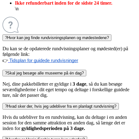
Ikke refunderbart inden for de sidste 24 timer.
\n
?
Hvor kan jeg finde rundvisningsplanen og mødestedene?
Du kan se de opdaterede rundvisningsplaner og mødested(er) på
følgende link:
👉
Tidsplan for guidede rundvisninger
?
Skal jeg besøge alle museerne på én dag?
Nej, dine pakkebilletter er gyldige i
3 dage
, så du kan besøge
seværdighederne i dit eget tempo og deltage i forskellige guidede
ture, når det passer dig.
?
Hvad sker der, hvis jeg udebliver fra en planlagt rundvisning?
Hvis du udebliver fra en rundvisning, kan du deltage i en anden
session for den samme attraktion en anden dag, så længe det er
inden for
gyldighedsperioden på 3 dage.