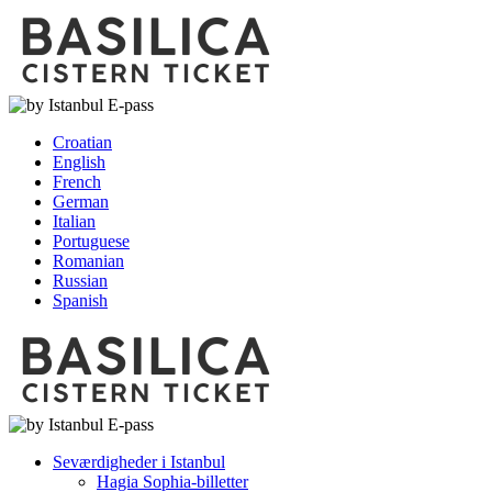
Croatian
English
French
German
Italian
Portuguese
Romanian
Russian
Spanish
Seværdigheder i Istanbul
Hagia Sophia-billetter