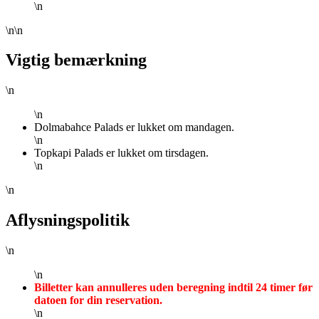
\n
\n\n
Vigtig bemærkning
\n
\n
Dolmabahce Palads er lukket om mandagen.
\n
Topkapi Palads er lukket om tirsdagen.
\n
\n
Aflysningspolitik
\n
\n
Billetter kan annulleres uden beregning indtil 24 timer før
datoen for din reservation.
\n