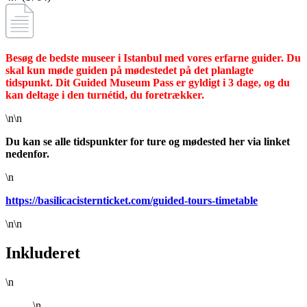
Besøg de bedste museer i Istanbul med vores erfarne guider. Du
skal kun møde guiden på mødestedet på det planlagte
tidspunkt. Dit Guided Museum Pass er gyldigt i 3 dage, og du
kan deltage i den turnétid, du foretrækker.
\n\n
Du kan se alle tidspunkter for ture og mødested her via linket
nedenfor.
\n
https://basilicacisternticket.com/guided-tours-timetable
\n\n
Inkluderet
\n
\n