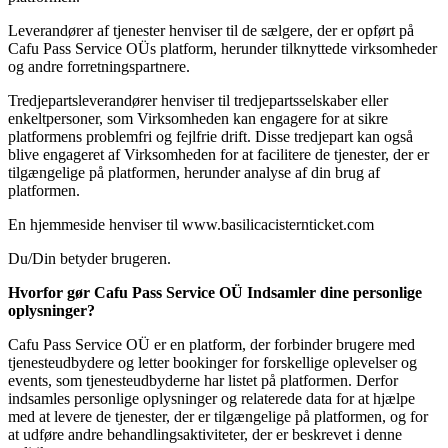
Leverandører af tjenester henviser til de sælgere, der er opført på
Cafu Pass Service OÜs platform, herunder tilknyttede virksomheder
og andre forretningspartnere.
Tredjepartsleverandører henviser til tredjepartsselskaber eller
enkeltpersoner, som Virksomheden kan engagere for at sikre
platformens problemfri og fejlfrie drift. Disse tredjepart kan også
blive engageret af Virksomheden for at facilitere de tjenester, der er
tilgængelige på platformen, herunder analyse af din brug af
platformen.
En hjemmeside henviser til www.basilicacisternticket.com
Du/Din betyder brugeren.
Hvorfor gør
Cafu Pass Service OÜ
Indsamler dine personlige
oplysninger?
Cafu Pass Service OÜ er en platform, der forbinder brugere med
tjenesteudbydere og letter bookinger for forskellige oplevelser og
events, som tjenesteudbyderne har listet på platformen. Derfor
indsamles personlige oplysninger og relaterede data for at hjælpe
med at levere de tjenester, der er tilgængelige på platformen, og for
at udføre andre behandlingsaktiviteter, der er beskrevet i denne