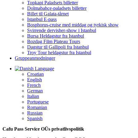
Topkapi Paladsets billetter
Dolmabahçe-paladsets billetter
Billet til Galata-tårnet
Istanbul E-pass
Bosphorus-cruise med middag og tyrkisk show
Svirrende dervisher-show i Istanbul
Bursa Heldagstur fra Istanbul
Bozdag Film Plateau Tours
Dagstur til Gallipoli fra Istanbul
Troy Tour heldagstur fra Istanbul
Gruppeanmodninger
Language
Croatian
English
French
German
Italian
Portuguese
Romanian
Russian
Spanish
Cafu Pass Service OÜs privatlivspolitik