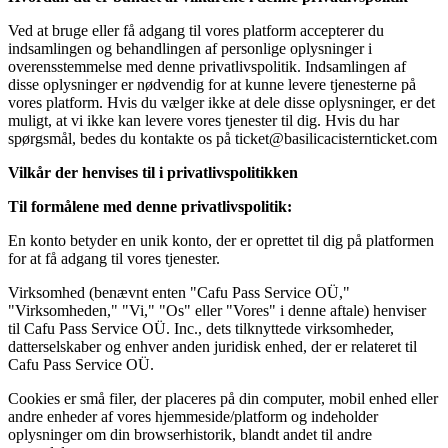
Ved at bruge eller få adgang til vores platform accepterer du
indsamlingen og behandlingen af personlige oplysninger i
overensstemmelse med denne privatlivspolitik. Indsamlingen af
disse oplysninger er nødvendig for at kunne levere tjenesterne på
vores platform. Hvis du vælger ikke at dele disse oplysninger, er det
muligt, at vi ikke kan levere vores tjenester til dig. Hvis du har
spørgsmål, bedes du kontakte os på
ticket@basilicacisternticket.com
Vilkår der henvises til i privatlivspolitikken
Til formålene med denne privatlivspolitik:
En konto betyder en unik konto, der er oprettet til dig på platformen
for at få adgang til vores tjenester.
Virksomhed (benævnt enten "Cafu Pass Service OÜ,"
"Virksomheden," "Vi," "Os" eller "Vores" i denne aftale) henviser
til Cafu Pass Service OÜ. Inc., dets tilknyttede virksomheder,
datterselskaber og enhver anden juridisk enhed, der er relateret til
Cafu Pass Service OÜ.
Cookies er små filer, der placeres på din computer, mobil enhed eller
andre enheder af vores hjemmeside/platform og indeholder
oplysninger om din browserhistorik, blandt andet til andre