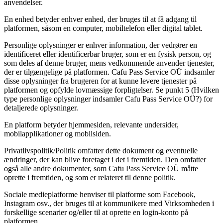
anvendelser.
En enhed betyder enhver enhed, der bruges til at få adgang til
platformen, såsom en computer, mobiltelefon eller digital tablet.
Personlige oplysninger er enhver information, der vedrører en
identificeret eller identificerbar bruger, som er en fysisk person, og
som deles af denne bruger, mens vedkommende anvender tjenester,
der er tilgængelige på platformen. Cafu Pass Service OÜ indsamler
disse oplysninger fra brugeren for at kunne levere tjenester på
platformen og opfylde lovmæssige forpligtelser. Se punkt 5 (Hvilken
type personlige oplysninger indsamler Cafu Pass Service OÜ?) for
detaljerede oplysninger.
En platform betyder hjemmesiden, relevante undersider,
mobilapplikationer og mobilsiden.
Privatlivspolitik/Politik omfatter dette dokument og eventuelle
ændringer, der kan blive foretaget i det i fremtiden. Den omfatter
også alle andre dokumenter, som Cafu Pass Service OÜ måtte
oprette i fremtiden, og som er relateret til denne politik.
Sociale medieplatforme henviser til platforme som Facebook,
Instagram osv., der bruges til at kommunikere med Virksomheden i
forskellige scenarier og/eller til at oprette en login-konto på
platformen.