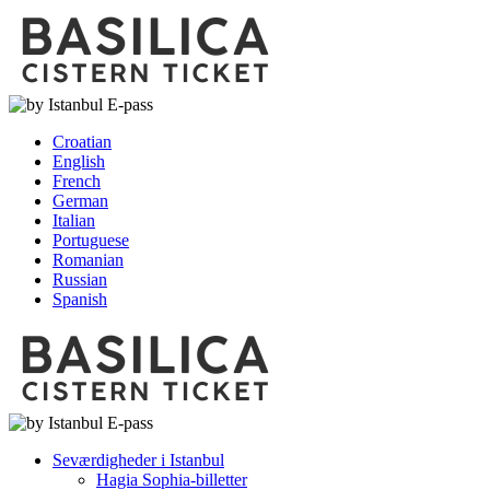
Croatian
English
French
German
Italian
Portuguese
Romanian
Russian
Spanish
Seværdigheder i Istanbul
Hagia Sophia-billetter