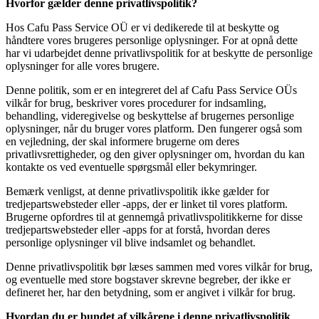
Hvorfor gælder denne privatlivspolitik?
Hos Cafu Pass Service OÜ er vi dedikerede til at beskytte og
håndtere vores brugeres personlige oplysninger. For at opnå dette
har vi udarbejdet denne privatlivspolitik for at beskytte de personlige
oplysninger for alle vores brugere.
Denne politik, som er en integreret del af Cafu Pass Service OÜs
vilkår for brug, beskriver vores procedurer for indsamling,
behandling, videregivelse og beskyttelse af brugernes personlige
oplysninger, når du bruger vores platform. Den fungerer også som
en vejledning, der skal informere brugerne om deres
privatlivsrettigheder, og den giver oplysninger om, hvordan du kan
kontakte os ved eventuelle spørgsmål eller bekymringer.
Bemærk venligst, at denne privatlivspolitik ikke gælder for
tredjepartswebsteder eller -apps, der er linket til vores platform.
Brugerne opfordres til at gennemgå privatlivspolitikkerne for disse
tredjepartswebsteder eller -apps for at forstå, hvordan deres
personlige oplysninger vil blive indsamlet og behandlet.
Denne privatlivspolitik bør læses sammen med vores vilkår for brug,
og eventuelle med store bogstaver skrevne begreber, der ikke er
defineret her, har den betydning, som er angivet i vilkår for brug.
Hvordan du er bundet af vilkårene i denne privatlivspolitik