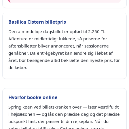
Basilica Cistern billetpris
Den almindelige dagsbillet er opført til 2.250 TL.
Aftenture er midlertidigt lukkede, så priserne for
aftensbilletter bliver annonceret, når sessionerne
genåbner. Da entrégebyret kan ændre sig i løbet af
året, bør besøgende altid bekræfte den nyeste pris, før
de køber.
Hvorfor booke online
Spring køen ved billetskranken over — især værdifuldt
i højsæsonen — og lås den præcise dag og det præcise
tidspunkt fast, der passer til din rejseplan. Når du
køber billetter til Basilica Cistern online, kan du