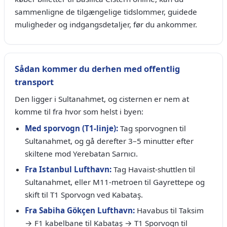
sammenligne de tilgængelige tidslommer, guidede
muligheder og indgangsdetaljer, før du ankommer.
Sådan kommer du derhen med offentlig
transport
Den ligger i Sultanahmet, og cisternen er nem at
komme til fra hvor som helst i byen:
Med sporvogn (T1-linje):
Tag sporvognen til
Sultanahmet, og gå derefter 3–5 minutter efter
skiltene mod Yerebatan Sarnıcı.
Fra Istanbul Lufthavn:
Tag Havaist-shuttlen til
Sultanahmet, eller M11-metroen til Gayrettepe og
skift til T1 Sporvogn ved Kabataş.
Fra Sabiha Gökçen Lufthavn:
Havabus til Taksim
→ F1 kabelbane til Kabataş → T1 Sporvogn til