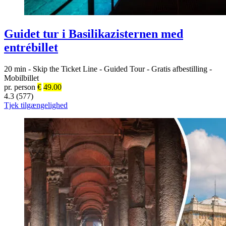
Guidet tur i Basilikazisternen med
entrébillet
20 min
-
Skip the Ticket Line
-
Guided Tour
-
Gratis afbestilling
-
Mobilbillet
pr. person
€
49.00
4.3 (577)
Tjek tilgængelighed