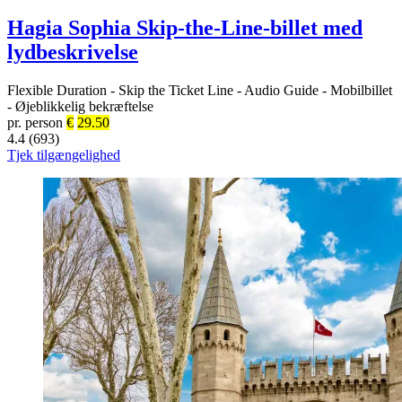
Hagia Sophia Skip-the-Line-billet med
lydbeskrivelse
Flexible Duration
-
Skip the Ticket Line
-
Audio Guide
-
Mobilbillet
-
Øjeblikkelig bekræftelse
pr. person
€
29.50
4.4 (693)
Tjek tilgængelighed