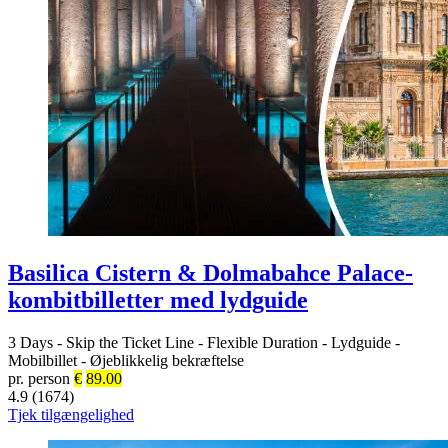
Basilica Cistern & Dolmabahce Palace-
kombitbilletter med lydguide
3 Days
-
Skip the Ticket Line
-
Flexible Duration
-
Lydguide
-
Mobilbillet
-
Øjeblikkelig bekræftelse
pr. person
€
89.00
4.9 (1674)
Tjek tilgængelighed