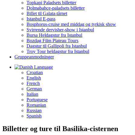
Topkapi Paladsets billetter
Dolmabahçe-paladsets billetter
Billet til Galata-tårnet
Istanbul E-pass
Bosphorus-cruise med middag og tyrkisk show
Svirrende dervisher-show i Istanbul
Bursa Heldagstur fra Istanbul
Bozdag Film Plateau Tours
Dagstur til Gallipoli fra Istanbul
Troy Tour heldagstur fra Istanbul
Gruppeanmodninger
Language
Croatian
English
French
German
Italian
Portuguese
Romanian
Russian
Spanish
Billetter og ture til Basilika-cisternen