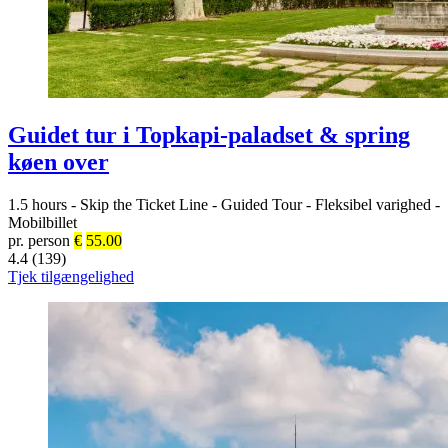
Guidet tur i Topkapi-paladset & spring
køen over
1.5 hours
-
Skip the Ticket Line
-
Guided Tour
-
Fleksibel varighed
-
Mobilbillet
pr. person
€
55.00
4.4 (139)
Tjek tilgængelighed