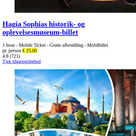
Hagia Sophias historik- og
oplevelsesmuseum-billet
1 hour
-
Mobile Ticket
-
Gratis afbestilling
-
Mobilbillet
pr. person
€
25.00
4.8 (721)
Tjek tilgængelighed