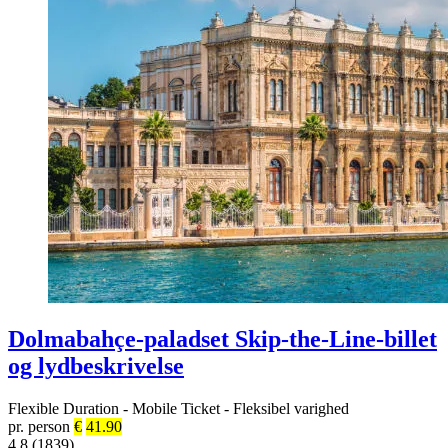
Dolmabahçe-paladset Skip-the-Line-billet
og lydbeskrivelse
Flexible Duration
-
Mobile Ticket
-
Fleksibel varighed
pr. person
€
41.90
4.8 (1839)