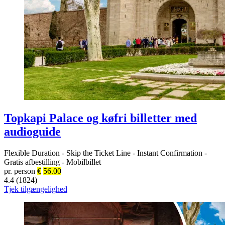
Topkapi Palace og køfri billetter med
audioguide
Flexible Duration
-
Skip the Ticket Line
-
Instant Confirmation
-
Gratis afbestilling
-
Mobilbillet
pr. person
€
56.00
4.4 (1824)
Tjek tilgængelighed