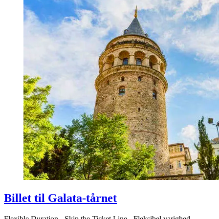
Billet til Galata-tårnet
Flexible Duration
-
Skip the Ticket Line
-
Fleksibel varighed
-