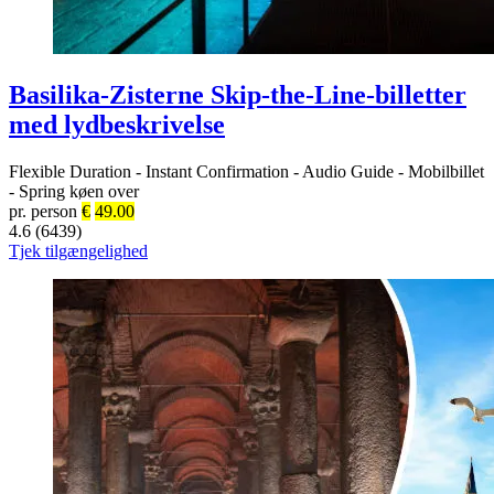
Basilika-Zisterne Skip-the-Line-billetter
med lydbeskrivelse
Flexible Duration
-
Instant Confirmation
-
Audio Guide
-
Mobilbillet
-
Spring køen over
pr. person
€
49.00
4.6 (6439)
Tjek tilgængelighed