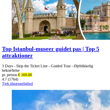
Top Istanbul-museer guidet pas | Top 5
attraktioner
3 Days
-
Skip the Ticket Line
-
Guided Tour
-
Øjeblikkelig
bekræftelse
pr. person
€
169.00
4.7 (1764)
Tjek tilgængelighed