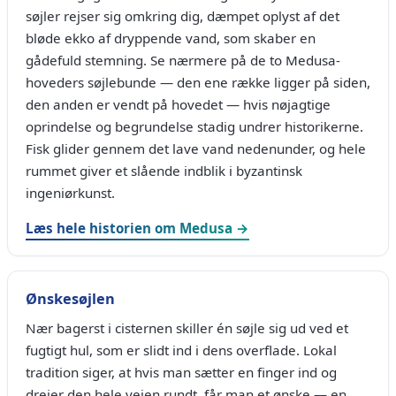
søjler rejser sig omkring dig, dæmpet oplyst af det
bløde ekko af dryppende vand, som skaber en
gådefuld stemning. Se nærmere på de to Medusa-
hoveders søjlebunde — den ene række ligger på siden,
den anden er vendt på hovedet — hvis nøjagtige
oprindelse og begrundelse stadig undrer historikerne.
Fisk glider gennem det lave vand nedenunder, og hele
rummet giver et slående indblik i byzantinsk
ingeniørkunst.
Læs hele historien om Medusa →
Ønskesøjlen
Nær bagerst i cisternen skiller én søjle sig ud ved et
fugtigt hul, som er slidt ind i dens overflade. Lokal
tradition siger, at hvis man sætter en finger ind og
drejer den hele vejen rundt, får man et ønske — en