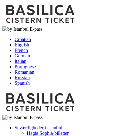
Croatian
English
French
German
Italian
Portuguese
Romanian
Russian
Spanish
Seværdigheder i Istanbul
Hagia Sophia-billetter