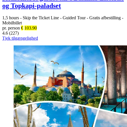
og Topkapi-paladset
1,5 hours
-
Skip the Ticket Line
-
Guided Tour
-
Gratis afbestilling
-
Mobilbillet
pr. person
€
103.90
4.6 (227)
Tjek tilgængelighed