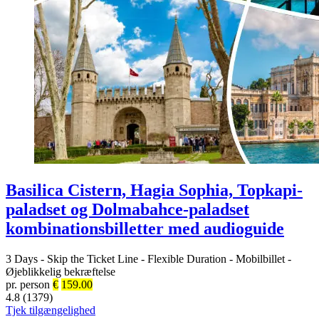
Basilica Cistern, Hagia Sophia, Topkapi-
paladset og Dolmabahce-paladset
kombinationsbilletter med audioguide
3 Days
-
Skip the Ticket Line
-
Flexible Duration
-
Mobilbillet
-
Øjeblikkelig bekræftelse
pr. person
€
159.00
4.8 (1379)
Tjek tilgængelighed