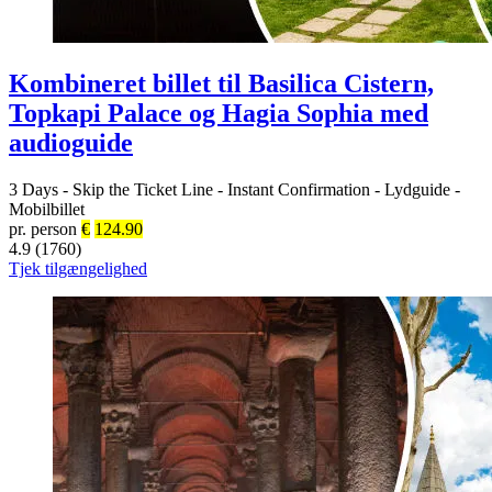
Kombineret billet til Basilica Cistern,
Topkapi Palace og Hagia Sophia med
audioguide
3 Days
-
Skip the Ticket Line
-
Instant Confirmation
-
Lydguide
-
Mobilbillet
pr. person
€
124.90
4.9 (1760)
Tjek tilgængelighed