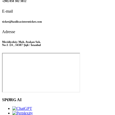
+(90) 850 302 3812
E-mail
ticket@basilicacisternticket.com
Adresse
Mecidiyeköy Mah. Atakan Sok.
No:1 /24 , 34387 Şişli / İstanbul
SPØRG AI