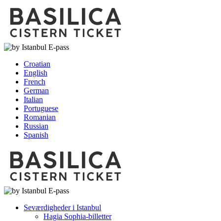
Croatian
English
French
German
Italian
Portuguese
Romanian
Russian
Spanish
Seværdigheder i Istanbul
Hagia Sophia-billetter