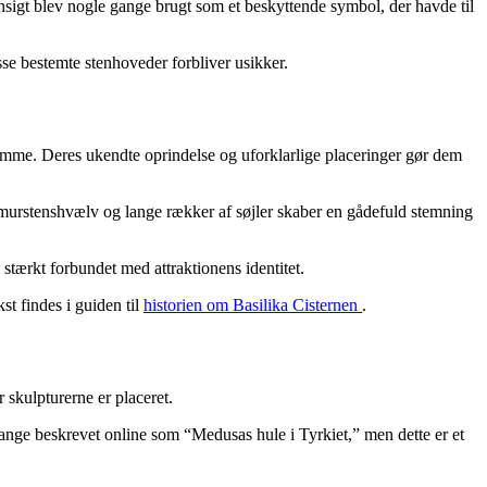
sigt blev nogle gange brugt som et beskyttende symbol, der havde til
se bestemte stenhoveder forbliver usikker.
amme. Deres ukendte oprindelse og uforklarlige placeringer gør dem
, murstenshvælv og lange rækker af søjler skaber en gådefuld stemning
 stærkt forbundet med attraktionens identitet.
t findes i guiden til
historien om Basilika Cisternen
.
 skulpturerne er placeret.
ange beskrevet online som “Medusas hule i Tyrkiet,” men dette er et