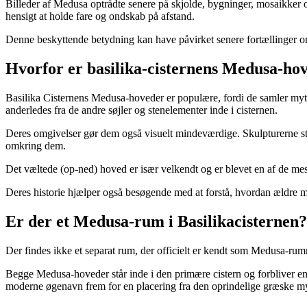
Billeder af Medusa optrådte senere på skjolde, bygninger, mosaikker 
hensigt at holde fare og ondskab på afstand.
Denne beskyttende betydning kan have påvirket senere fortællinger om
Hvorfor er basilika-cisternens Medusa-ho
Basilika Cisternens Medusa-hoveder er populære, fordi de samler myt
anderledes fra de andre søjler og stenelementer inde i cisternen.
Deres omgivelser gør dem også visuelt mindeværdige. Skulpturerne står
omkring dem.
Det væltede (op-ned) hoved er især velkendt og er blevet en af de mest 
Deres historie hjælper også besøgende med at forstå, hvordan ældre ma
Er der et Medusa-rum i Basilikacisternen?
Der findes ikke et separat rum, der officielt er kendt som Medusa-rumm
Begge Medusa-hoveder står inde i den primære cistern og forbliver en
moderne øgenavn frem for en placering fra den oprindelige græske m