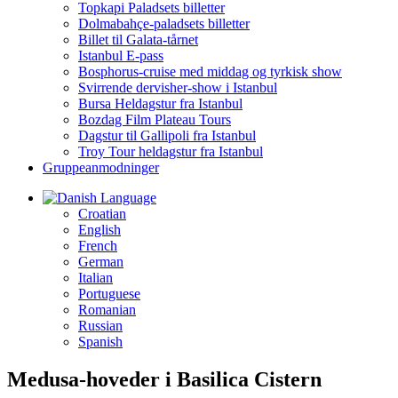
Topkapi Paladsets billetter
Dolmabahçe-paladsets billetter
Billet til Galata-tårnet
Istanbul E-pass
Bosphorus-cruise med middag og tyrkisk show
Svirrende dervisher-show i Istanbul
Bursa Heldagstur fra Istanbul
Bozdag Film Plateau Tours
Dagstur til Gallipoli fra Istanbul
Troy Tour heldagstur fra Istanbul
Gruppeanmodninger
Language
Croatian
English
French
German
Italian
Portuguese
Romanian
Russian
Spanish
Medusa-hoveder i Basilica Cistern