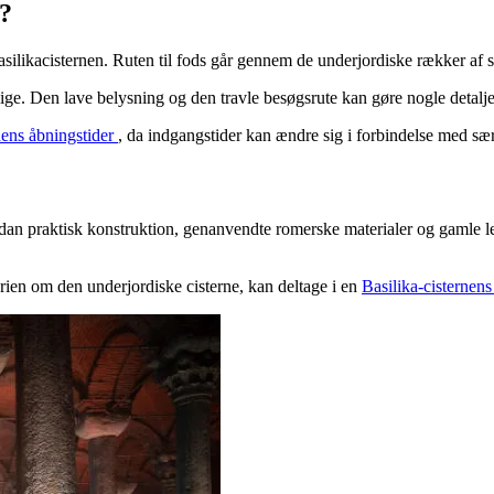
?
kacisternen. Ruten til fods går gennem de underjordiske rækker af søjle
kellige. Den lave belysning og den travle besøgsrute kan gøre nogle deta
nens åbningstider
, da indgangstider kan ændre sig i forbindelse med sær
an praktisk konstruktion, genanvendte romerske materialer og gamle le
rien om den underjordiske cisterne, kan deltage i en
Basilika-cisternens