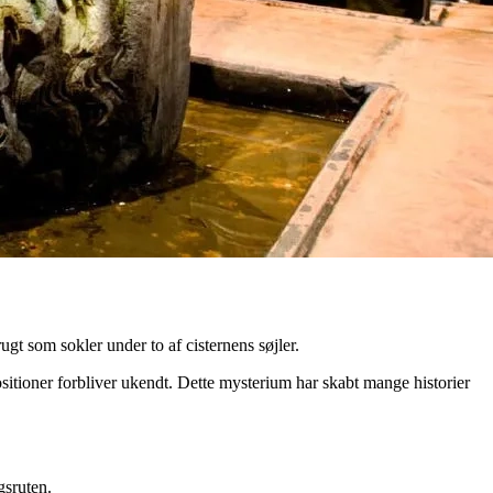
gt som sokler under to af cisternens søjler.
sitioner forbliver ukendt. Dette mysterium har skabt mange historier
gsruten.