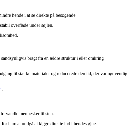
hindre hende i at se direkte på besøgende.
tabil overflade under søjlen.
ærksomhed.
andsynligvis bragt fra en ældre struktur i eller omkring
adgang til stærke materialer og reducerede den tid, der var nødvendig
e
.
forvandle mennesker til sten.
 for ham at undgå at kigge direkte ind i hendes øjne.