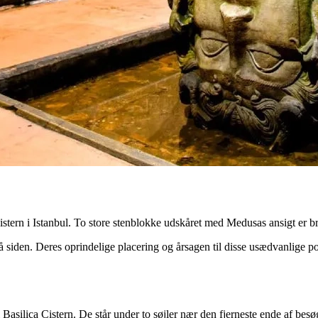
tern i Istanbul. To store stenblokke udskåret med Medusas ansigt er bru
siden. Deres oprindelige placering og årsagen til disse usædvanlige po
silica Cistern. De står under to søjler nær den fjerneste ende af besø