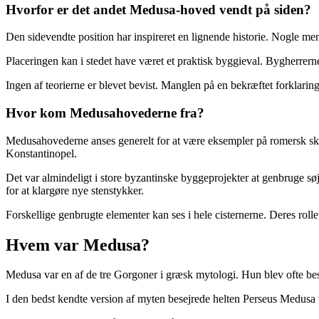
Hvorfor er det andet Medusa-hoved vendt på siden?
Den sidevendte position har inspireret en lignende historie. Nogle men
Placeringen kan i stedet have været et praktisk byggieval. Bygherrerne
Ingen af teorierne er blevet bevist. Manglen på en bekræftet forklaring
Hvor kom Medusahovederne fra?
Medusahovederne anses generelt for at være eksempler på romersk skul
Konstantinopel.
Det var almindeligt i store byzantinske byggeprojekter at genbruge sø
for at klargøre nye stenstykker.
Forskellige genbrugte elementer kan ses i hele cisternerne. Deres rol
Hvem var Medusa?
Medusa var en af de tre Gorgoner i græsk mytologi. Hun blev ofte besk
I den bedst kendte version af myten besejrede helten Perseus Medusa ve