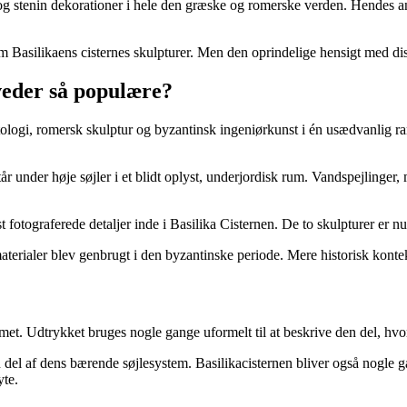
og stenin dekorationer i hele den græske og romerske verden. Hendes an
 Basilikaens cisternes skulpturer. Men den oprindelige hensigt med dis
veder så populære?
ologi, romersk skulptur og byzantinsk ingeniørkunst i én usædvanlig r
 under høje søjler i et blidt oplyst, underjordisk rum. Vandspejlinger
fotograferede detaljer inde i Basilika Cisternen. De to skulpturer er nu
terialer blev genbrugt i den byzantinske periode. Mere historisk konteks
et. Udtrykket bruges nogle gange uformelt til at beskrive den del, hvor
 del af dens bærende søjlesystem. Basilikacisternen bliver også nogle g
yte.