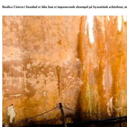
Basilica Cistern i Istanbul er ikke kun et imponerende eksempel på byzantinsk arkitektur, 