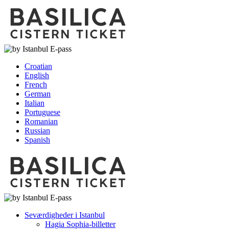
Croatian
English
French
German
Italian
Portuguese
Romanian
Russian
Spanish
Seværdigheder i Istanbul
Hagia Sophia-billetter