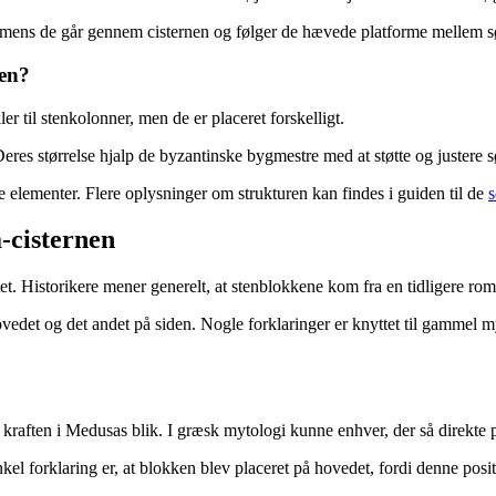
 mens de går gennem cisternen og følger de hævede platforme mellem sø
nen?
 til stenkolonner, men de er placeret forskelligt.
eres størrelse hjalp de byzantinske bygmestre med at støtte og justere 
ke elementer. Flere oplysninger om strukturen kan findes i guiden til de
s
-cisternen
t. Historikere mener generelt, at stenblokkene kom fra en tidligere rom
vedet og det andet på siden. Nogle forklaringer er knyttet til gammel m
kraften i Medusas blik. I græsk mytologi kunne enhver, der så direkte p
kel forklaring er, at blokken blev placeret på hovedet, fordi denne posi