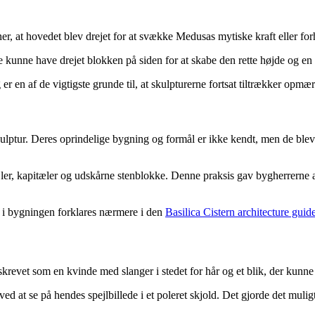
er, at hovedet blev drejet for at svække Medusas mytiske kraft eller for
 kunne have drejet blokken på siden for at skabe den rette højde og en s
 er en af de vigtigste grunde til, at skulpturerne fortsat tiltrækker opm
ptur. Deres oprindelige bygning og formål er ikke kendt, men de blev s
jler, kapitæler og udskårne stenblokke. Denne praksis gav bygherrerne 
le i bygningen forklares nærmere i den
Basilica Cistern architecture guid
revet som en kvinde med slanger i stedet for hår og et blik, der kunne 
d at se på hendes spejlbillede i et poleret skjold. Det gjorde det muligt