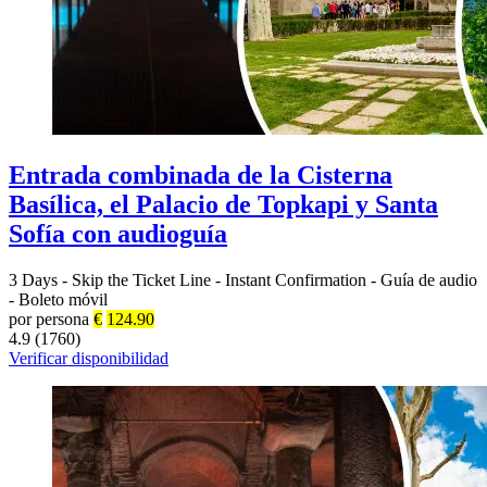
Entrada combinada de la Cisterna
Basílica, el Palacio de Topkapi y Santa
Sofía con audioguía
3 Days
-
Skip the Ticket Line
-
Instant Confirmation
-
Guía de audio
-
Boleto móvil
por persona
€
124.90
4.9 (1760)
Verificar disponibilidad