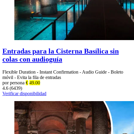
Entradas para la Cisterna Basílica sin
colas con audioguía
Flexible Duration
-
Instant Confirmation
-
Audio Guide
-
Boleto
móvil
-
Evita la fila de entradas
por persona
€
49.00
4.6 (6439)
Verificar disponibilidad