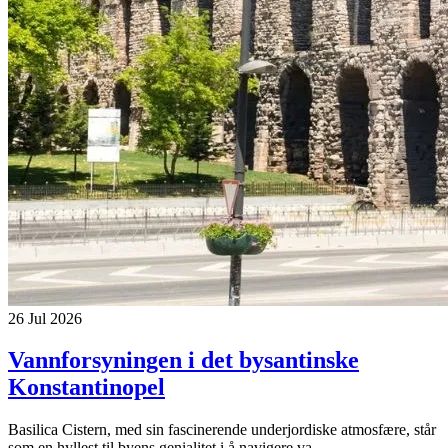
26 Jul 2026
Vannforsyningen i det bysantinske
Konstantinopel
Basilica Cistern, med sin fascinerende underjordiske atmosfære, står
som en hyllest til byens genialitet i å navigere va...