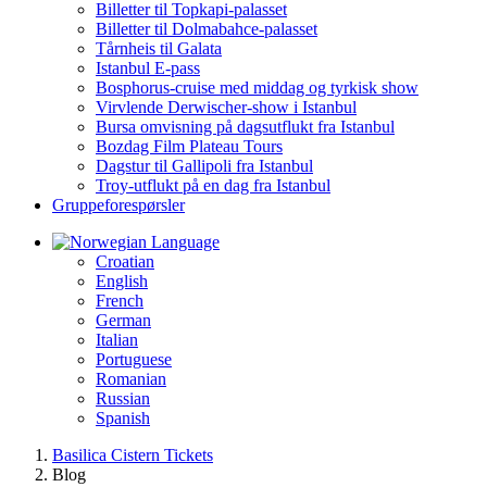
Billetter til Topkapi-palasset
Billetter til Dolmabahce-palasset
Tårnheis til Galata
Istanbul E-pass
Bosphorus-cruise med middag og tyrkisk show
Virvlende Derwischer-show i Istanbul
Bursa omvisning på dagsutflukt fra Istanbul
Bozdag Film Plateau Tours
Dagstur til Gallipoli fra Istanbul
Troy-utflukt på en dag fra Istanbul
Gruppeforespørsler
Language
Croatian
English
French
German
Italian
Portuguese
Romanian
Russian
Spanish
Basilica Cistern Tickets
Blog