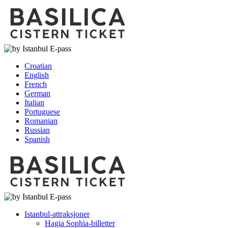
Croatian
English
French
German
Italian
Portuguese
Romanian
Russian
Spanish
Istanbul-attraksjoner
Hagia Sophia-billetter